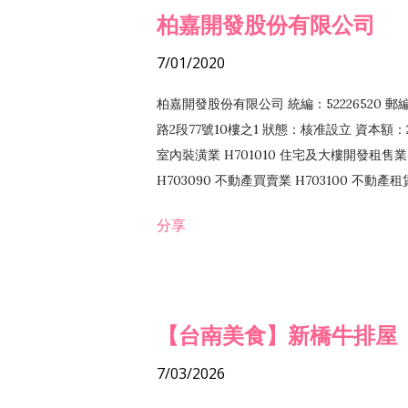
柏嘉開發股份有限公司
7/01/2020
柏嘉開發股份有限公司 統編：52226520 
路2段77號10樓之1 狀態：核准設立 資本額：2
室內裝潢業 H701010 住宅及大樓開發租售業 
H703090 不動產買賣業 H703100 不動產
營法令非禁止或限制之業務
分享
【台南美食】新橋牛排屋
7/03/2026