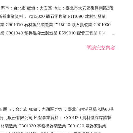
106 縣市：台北市 鄉鎮：大安區 地址：臺北市大安區復興南路2段
營事業資料： F215020 礦石零售業 F111090 建材批發業
業 C901070 石材製品製造業 F115020 礦石批發業 C901030
C901040 預拌混凝土製造業 E599010 配管工程業 E603110
 室內裝潢業 E901010 油漆工程業 E903010 防蝕、防銹工程業
閱讀完整內容
發業 F106020 日常用品批發業 F108031 醫療器材批發業
貨、飲料零售業 F206020 日常用品零售業 F208031 醫療器材零售
面零售業 F399990 其他綜合零售業 F401010 國際貿易業
止或限制之業務
：114 縣市：台北市 鄉鎮：內湖區 地址：臺北市內湖區瑞光路66巷
00 捷元股份有限公司 所營事業資料： CC01120 資料儲存媒體製
製造業 CB01020 事務機器製造業 E601020 電器安裝業