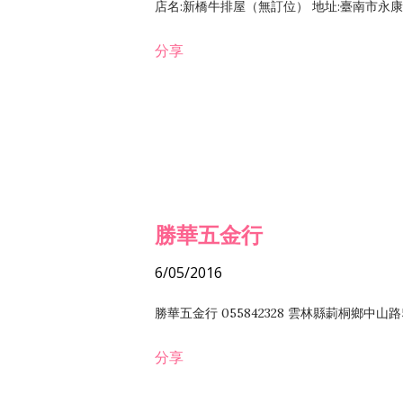
店名:新橋牛排屋（無訂位） 地址:臺南市永康區復
分享
勝華五金行
6/05/2016
勝華五金行 055842328 雲林縣莿桐鄉中山路
分享