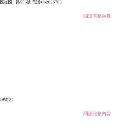
國一路556號 電話:062025705
閱讀完整內容
59號之1
閱讀完整內容