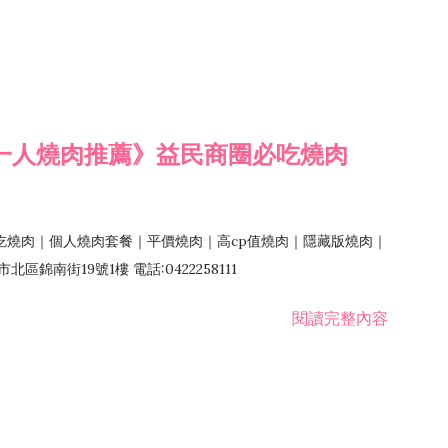
一人燒肉推薦》益民商圈必吃燒肉
吃燒肉｜個人燒肉套餐｜平價燒肉｜高cp值燒肉｜隱藏版燒肉｜
錦南街19號1樓 電話:0422258111
閱讀完整內容