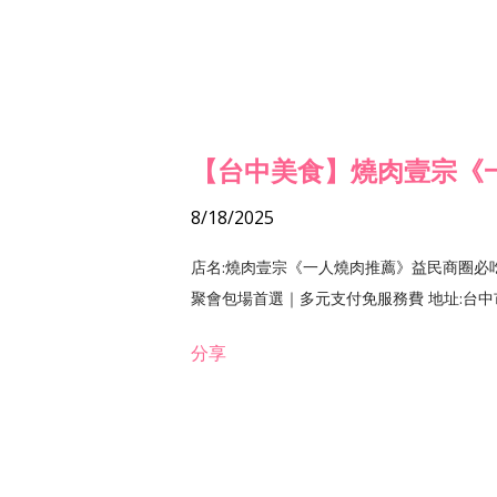
【台中美食】燒肉壹宗《
8/18/2025
店名:燒肉壹宗《一人燒肉推薦》益民商圈必
聚會包場首選｜多元支付免服務費 地址:台中市北區
分享