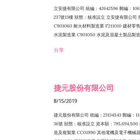
立安捷有限公司 統編：42642596 郵編：
237號13樓 狀態：核准設立 立安捷有限公司 所
C901060 耐火材料製造業 F211010 建材零售
水泥製造業 C901050 水泥及混凝土製品製造業 
冷作工程業 E603120 噴砂工程業 E801010
分享
EZ99990 其他工程業 F102170 食品什貨批
F108040 化粧品批發業 F203010 食品什
業 F208040 化粧品零售業 F399040 無店
ZZ99999 除許可業務外，得經營法令非禁
捷元股份有限公司
8/15/2019
捷元股份有限公司 統編：23134543 郵編
36號 狀態：核准設立 資本額：795,694,5
造及複製業 CC01990 其他電機及電子機械器材