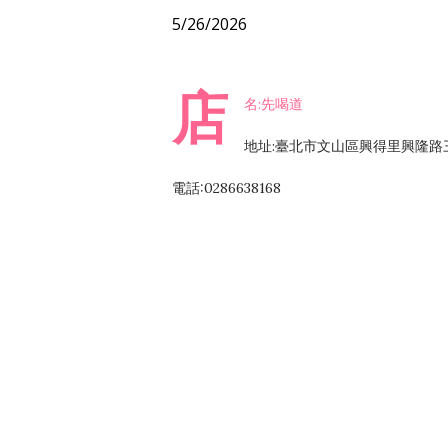
5/26/2026
店
名:先喝道
地址:臺北市文山區興得里興隆路
電話:0286638168