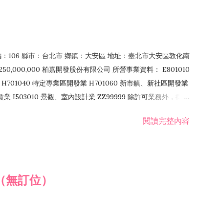
郵編：106 縣市：台北市 鄉鎮：大安區 地址：臺北市大安區敦化南
50,000,000 柏嘉開發股份有限公司 所營事業資料： E801010
H701040 特定專業區開發業 H701060 新市鎮、新社區開發業
租賃業 I503010 景觀、室內設計業 ZZ99999 除許可業務外，得經
閱讀完整內容
（無訂位）