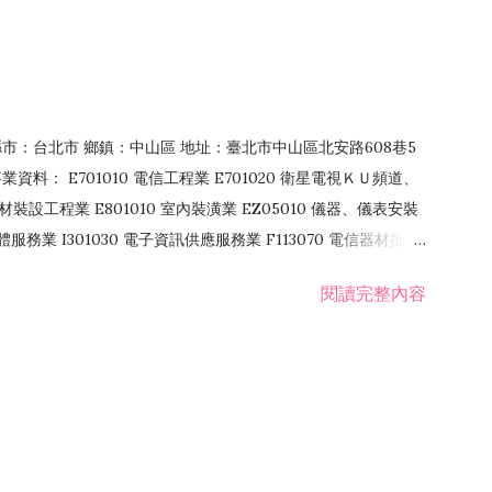
4 縣市：台北市 鄉鎮：中山區 地址：臺北市中山區北安路608巷5
資料： E701010 電信工程業 E701020 衛星電視ＫＵ頻道、
裝設工程業 E801010 室內裝潢業 EZ05010 儀器、儀表安裝
訊軟體服務業 I301030 電子資訊供應服務業 F113070 電信器材批發
 國際貿易業 ZZ99999 除許可業務外，得經營法令非禁止或限制之業
閱讀完整內容
業 F401171 酒類輸入業