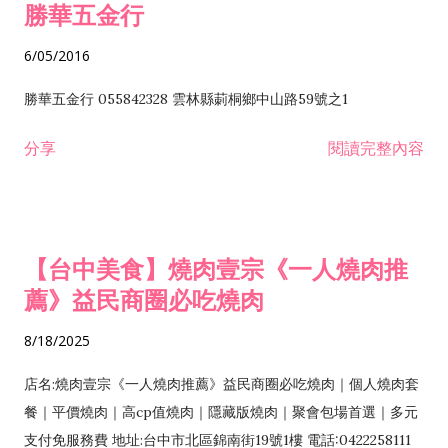
勝華五金行
6/05/2016
勝華五金行 055842328 雲林縣莿桐鄉中山路59號之1
分享
閱讀完整內容
【台中美食】燒肉壹宗《一人燒肉推
薦》益民商圈必吃燒肉
8/18/2025
店名:燒肉壹宗《一人燒肉推薦》益民商圈必吃燒肉｜個人燒肉套
餐｜平價燒肉｜高cp值燒肉｜隱藏版燒肉｜聚會包場首選｜多元
支付免服務費 地址:台中市北區錦南街19號1樓 電話:0422258111