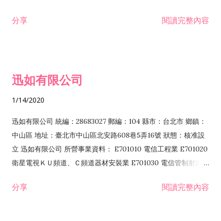
分享
閱讀完整內容
迅如有限公司
1/14/2020
迅如有限公司 統編：28683027 郵編：104 縣市：台北市 鄉鎮：
中山區 地址：臺北市中山區北安路608巷5弄16號 狀態：核准設
立 迅如有限公司 所營事業資料： E701010 電信工程業 E701020
衛星電視ＫＵ頻道、Ｃ頻道器材安裝業 E701030 電信管制射頻器
材裝設工程業 E801010 室內裝潢業 EZ05010 儀器、儀表安裝工
分享
閱讀完整內容
程業 I102010 投資顧問業 I301010 資訊軟體服務業 I301030 電
子資訊供應服務業 F113070 電信器材批發業 F118010 資訊軟體
批發業 F401010 國際貿易業 ZZ99999 除許可業務外，得經營法