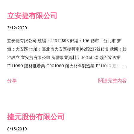
令非禁止或限制之業務 F102030 菸酒批發業 F203020 菸酒零售
立安捷有限公司
業 F401171 酒類輸入業
3/12/2020
立安捷有限公司 統編：42642596 郵編：106 縣市：台北市 鄉
鎮：大安區 地址：臺北市大安區復興南路2段237號13樓 狀態：核
准設立 立安捷有限公司 所營事業資料： F215020 礦石零售業
F111090 建材批發業 C901060 耐火材料製造業 F211010 建材零
售業 C901070 石材製品製造業 F115020 礦石批發業 C901030
分享
閱讀完整內容
水泥製造業 C901050 水泥及混凝土製品製造業 C901040 預拌混
凝土製造業 E599010 配管工程業 E603110 冷作工程業 E603120
噴砂工程業 E801010 室內裝潢業 E901010 油漆工程業 E903010
防蝕、防銹工程業 EZ99990 其他工程業 F102170 食品什貨批發
捷元股份有限公司
業 F106020 日常用品批發業 F108031 醫療器材批發業 F108040
化粧品批發業 F203010 食品什貨、飲料零售業 F206020 日常用
8/15/2019
品零售業 F208031 醫療器材零售業 F208040 化粧品零售業