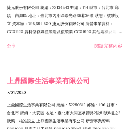
F399040 無店面零售業 F399990 其他綜合零售業 F401010 國
捷元股份有限公司 統編：23134543 郵編：114 縣市：台北市 鄉
際貿易業 ZZ99999 除許可業務外，得經營法令非禁止或限制之
鎮：內湖區 地址：臺北市內湖區瑞光路66巷36號 狀態：核准設
業務
立 資本額：795,694,500 捷元股份有限公司 所營事業資料：
CC01120 資料儲存媒體製造及複製業 CC01990 其他電機及電子
機械器材製造業 CB01020 事務機器製造業 E601020 電器安裝業
分享
閱讀完整內容
CC01050 資料儲存及處理設備製造業 CC01060 有線通信機械器
材製造業 E605010 電腦設備安裝業 CC01070 無線通信機械器材
製造業 F113020 電器批發業 E701010 電信工程業 CC01080 電
子零組件製造業 CC01110 電腦及其週邊設備製造業 F113050 電
上鼎國際生活事業有限公司
腦及事務性機器設備批發業 F113070 電信器材批發業 F118010
資訊軟體批發業 F119010 電子材料批發業 F213010 電器零售業
7/01/2020
F213030 電腦及事務性機器設備零售業 F213060 電信器材零售
業 F218010 資訊軟體零售業 F219010 電子材料零售業 F399990
上鼎國際生活事業有限公司 統編：52280312 郵編：106 縣市：
其他綜合零售業 F399040 無店面零售業 F401010 國際貿易業
台北市 鄉鎮：大安區 地址：臺北市大同區承德路2段81號8樓之2
F601010 智慧財產權業 G801010 倉儲業 I102010 投資顧問業
狀態：核准設立 上鼎國際生活事業有限公司 所營事業資料：
I103060 管理顧問業 I199990 其他顧問服務業 I105010 藝術品