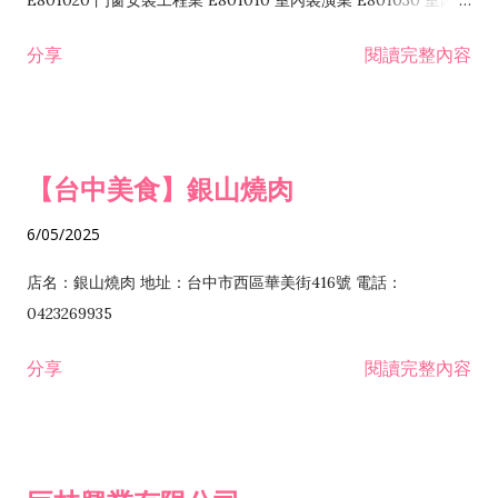
E801020 門窗安裝工程業 E801010 室內裝潢業 E801030 室內輕
諮詢顧問業 I301010 資訊軟體服務業 I301020 資料處理服務業
鋼架工程業 E801040 玻璃安裝工程業 E801070 廚具、衛浴設備
分享
閱讀完整內容
I301030 電子資訊供應服務業 I401010 一般廣告服務業 I501010
安裝工程業 F206020 日常用品零售業 F206040 水器材料零售業
產品設計業 IE01010 電信業務門號代辦業 IZ06010 理貨包裝業
F206060 祭祀用品零售業 F207030 清潔用品零售業 F211010 建
IZ09010 管理系統驗證業 IZ12010 人力派遣業 IZ13010 網路認
材零售業 F213010 電器零售業 F213030 電腦及事務性機器設備
證服務業 IZ15010 市場研究及民意調查業 IZ99990 其他工商服
零售業 F217010 消防安全設備零售業 F218010 資訊軟體零售業
【台中美食】銀山燒肉
務業 J399010 軟體出版業 J601010 藝文服務業 J602010 演藝活
H701010 住宅及大樓開發租售業 H701020 工業廠房開發租售業
動業 J701040 休閒活動場館業 J802010 運動訓練業 JA02010 電
H701050 投資興建公共建設業 H701060 新市鎮、新社區開發業
6/05/2025
器及電子產品修理業 JB01010 會議及展覽服務業 JD01010 工商
H701070 區段徵收及市地重劃代辦業 H701090 都市更新整建維
徵信服務業 JE01010 租賃業 E801010 室內裝潢業 E603010 電
護業 H702010 建築經理業 H703090 不動產買賣業 H703100 不
店名：銀山燒肉 地址：台中市西區華美街416號 電話：
纜安裝工程業 EZ05010 儀器、儀表安裝工程業 F102030 菸酒批
動產租賃業 I103060 管理顧問業 I199990 其他顧問服務業
0423269935
發業 F10...
I301010 資訊軟體服務業 I301020 資料處理服務業 I301030 電子
分享
閱讀完整內容
資訊供應服務業 IF01010 消防安全設備檢修業 JZ99050 仲介服
務業 JZ99990 未分類其他服務業 F201070 花卉零售業 F203010
食品什貨、飲料零售業 F204110 布疋、衣著、鞋、帽、傘、服飾
品零售業 F207200 化學原料零售業 F209060 文教、樂器、育樂