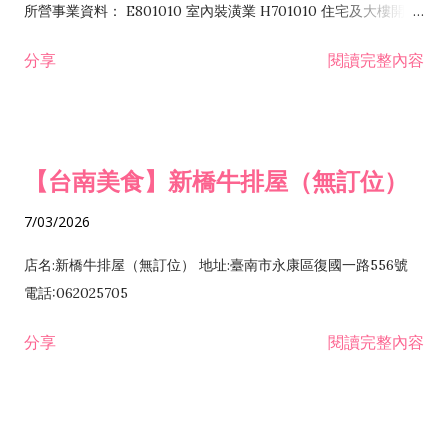
所營事業資料： E801010 室內裝潢業 H701010 住宅及大樓開發
租售業 H701040 特定專業區開發業 H701060 新市鎮、新社區開
分享
閱讀完整內容
發業 H703090 不動產買賣業 H703100 不動產租賃業 I503010
景觀、室內設計業 ZZ99999 除許可業務外，得經營法令非禁止
或限制之業務
【台南美食】新橋牛排屋（無訂位）
7/03/2026
店名:新橋牛排屋（無訂位） 地址:臺南市永康區復國一路556號
電話:062025705
分享
閱讀完整內容