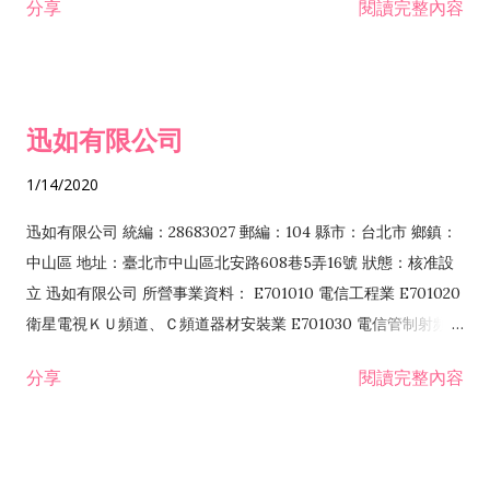
分享
閱讀完整內容
迅如有限公司
1/14/2020
迅如有限公司 統編：28683027 郵編：104 縣市：台北市 鄉鎮：
中山區 地址：臺北市中山區北安路608巷5弄16號 狀態：核准設
立 迅如有限公司 所營事業資料： E701010 電信工程業 E701020
衛星電視ＫＵ頻道、Ｃ頻道器材安裝業 E701030 電信管制射頻器
材裝設工程業 E801010 室內裝潢業 EZ05010 儀器、儀表安裝工
分享
閱讀完整內容
程業 I102010 投資顧問業 I301010 資訊軟體服務業 I301030 電
子資訊供應服務業 F113070 電信器材批發業 F118010 資訊軟體
批發業 F401010 國際貿易業 ZZ99999 除許可業務外，得經營法
令非禁止或限制之業務 F102030 菸酒批發業 F203020 菸酒零售