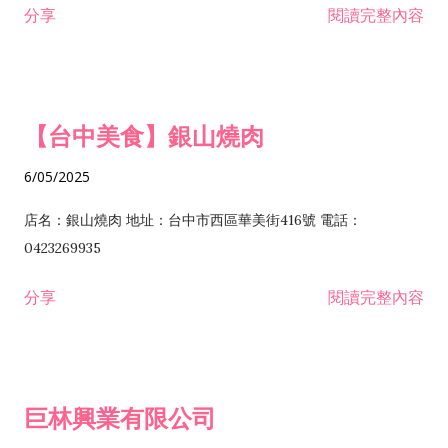
分享
閱讀完整內容
I301030 電子資訊供應服務業 I401010 一般廣告服務業 I501010
安裝工程業 F206020 日常用品零售業 F206040 水器材料零售業
產品設計業 IE01010 電信業務門號代辦業 IZ06010 理貨包裝業
F206060 祭祀用品零售業 F207030 清潔用品零售業 F211010 建
IZ09010 管理系統驗證業 IZ12010 人力派遣業 IZ13010 網路認
材零售業 F213010 電器零售業 F213030 電腦及事務性機器設備
證服務業 IZ15010 市場研究及民意調查業 IZ99990 其他工商服
零售業 F217010 消防安全設備零售業 F218010 資訊軟體零售業
【台中美食】銀山燒肉
務業 J399010 軟體出版業 J601010 藝文服務業 J602010 演藝活
H701010 住宅及大樓開發租售業 H701020 工業廠房開發租售業
動業 J701040 休閒活動場館業 J802010 運動訓練業 JA02010 電
H701050 投資興建公共建設業 H701060 新市鎮、新社區開發業
6/05/2025
器及電子產品修理業 JB01010 會議及展覽服務業 JD01010 工商
H701070 區段徵收及市地重劃代辦業 H701090 都市更新整建維
徵信服務業 JE01010 租賃業 E801010 室內裝潢業 E603010 電
護業 H702010 建築經理業 H703090 不動產買賣業 H703100 不
店名：銀山燒肉 地址：台中市西區華美街416號 電話：
纜安裝工程業 EZ05010 儀器、儀表安裝工程業 F102030 菸酒批
動產租賃業 I103060 管理顧問業 I199990 其他顧問服務業
0423269935
發業 F10...
I301010 資訊軟體服務業 I301020 資料處理服務業 I301030 電子
分享
閱讀完整內容
資訊供應服務業 IF01010 消防安全設備檢修業 JZ99050 仲介服
務業 JZ99990 未分類其他服務業 F201070 花卉零售業 F203010
食品什貨、飲料零售業 F204110 布疋、衣著、鞋、帽、傘、服飾
品零售業 F207200 化學原料零售業 F209060 文教、樂器、育樂
巨林興業有限公司
用品零售業 F215010 首飾及貴金屬零售業 F399040 無店面零售
業 F399990 其他綜合零售業 I301040 第三方支付服務業