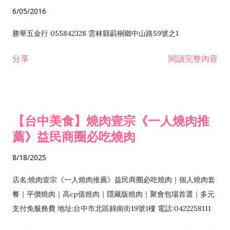
6/05/2016
勝華五金行 055842328 雲林縣莿桐鄉中山路59號之1
分享
閱讀完整內容
【台中美食】燒肉壹宗《一人燒肉推
薦》益民商圈必吃燒肉
8/18/2025
店名:燒肉壹宗《一人燒肉推薦》益民商圈必吃燒肉｜個人燒肉套
餐｜平價燒肉｜高cp值燒肉｜隱藏版燒肉｜聚會包場首選｜多元
支付免服務費 地址:台中市北區錦南街19號1樓 電話:0422258111