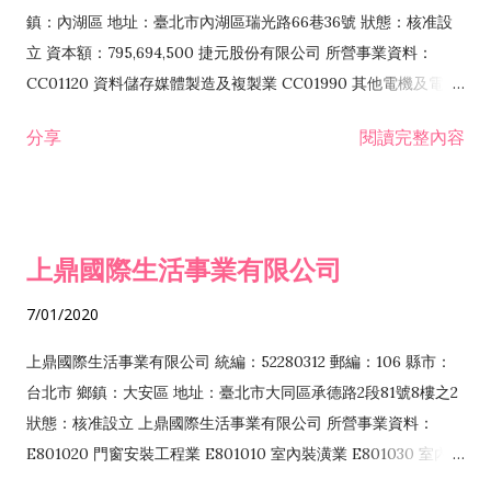
際貿易業 ZZ99999 除許可業務外，得經營法令非禁止或限制之
鎮：內湖區 地址：臺北市內湖區瑞光路66巷36號 狀態：核准設
業務
立 資本額：795,694,500 捷元股份有限公司 所營事業資料：
CC01120 資料儲存媒體製造及複製業 CC01990 其他電機及電子
機械器材製造業 CB01020 事務機器製造業 E601020 電器安裝業
分享
閱讀完整內容
CC01050 資料儲存及處理設備製造業 CC01060 有線通信機械器
材製造業 E605010 電腦設備安裝業 CC01070 無線通信機械器材
製造業 F113020 電器批發業 E701010 電信工程業 CC01080 電
子零組件製造業 CC01110 電腦及其週邊設備製造業 F113050 電
上鼎國際生活事業有限公司
腦及事務性機器設備批發業 F113070 電信器材批發業 F118010
資訊軟體批發業 F119010 電子材料批發業 F213010 電器零售業
7/01/2020
F213030 電腦及事務性機器設備零售業 F213060 電信器材零售
業 F218010 資訊軟體零售業 F219010 電子材料零售業 F399990
上鼎國際生活事業有限公司 統編：52280312 郵編：106 縣市：
其他綜合零售業 F399040 無店面零售業 F401010 國際貿易業
台北市 鄉鎮：大安區 地址：臺北市大同區承德路2段81號8樓之2
F601010 智慧財產權業 G801010 倉儲業 I102010 投資顧問業
狀態：核准設立 上鼎國際生活事業有限公司 所營事業資料：
I103060 管理顧問業 I199990 其他顧問服務業 I105010 藝術品
E801020 門窗安裝工程業 E801010 室內裝潢業 E801030 室內輕
諮詢顧問業 I301010 資訊軟體服務業 I301020 資料處理服務業
鋼架工程業 E801040 玻璃安裝工程業 E801070 廚具、衛浴設備