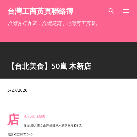
跳到主要內容
台灣工商黃頁聯絡簿
台灣各行各業，台灣黃頁，台灣百工百業。
【台北美食】50嵐 木新店
5/27/2026
店
名:50嵐 木新店
地址:臺北市文山區樟腳里木新路三段158號
電話:0229377040