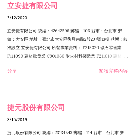
立安捷有限公司
業 F401171 酒類輸入業
3/12/2020
立安捷有限公司 統編：42642596 郵編：106 縣市：台北市 鄉
鎮：大安區 地址：臺北市大安區復興南路2段237號13樓 狀態：核
准設立 立安捷有限公司 所營事業資料： F215020 礦石零售業
F111090 建材批發業 C901060 耐火材料製造業 F211010 建材零
售業 C901070 石材製品製造業 F115020 礦石批發業 C901030
分享
閱讀完整內容
水泥製造業 C901050 水泥及混凝土製品製造業 C901040 預拌混
凝土製造業 E599010 配管工程業 E603110 冷作工程業 E603120
噴砂工程業 E801010 室內裝潢業 E901010 油漆工程業 E903010
防蝕、防銹工程業 EZ99990 其他工程業 F102170 食品什貨批發
捷元股份有限公司
業 F106020 日常用品批發業 F108031 醫療器材批發業 F108040
化粧品批發業 F203010 食品什貨、飲料零售業 F206020 日常用
8/15/2019
品零售業 F208031 醫療器材零售業 F208040 化粧品零售業
F399040 無店面零售業 F399990 其他綜合零售業 F401010 國
捷元股份有限公司 統編：23134543 郵編：114 縣市：台北市 鄉