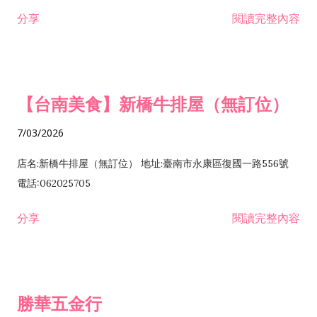
租售業 H701040 特定專業區開發業 H701060 新市鎮、新社區開
分享
閱讀完整內容
發業 H703090 不動產買賣業 H703100 不動產租賃業 I503010
景觀、室內設計業 ZZ99999 除許可業務外，得經營法令非禁止
或限制之業務
【台南美食】新橋牛排屋（無訂位）
7/03/2026
店名:新橋牛排屋（無訂位） 地址:臺南市永康區復國一路556號
電話:062025705
分享
閱讀完整內容
勝華五金行