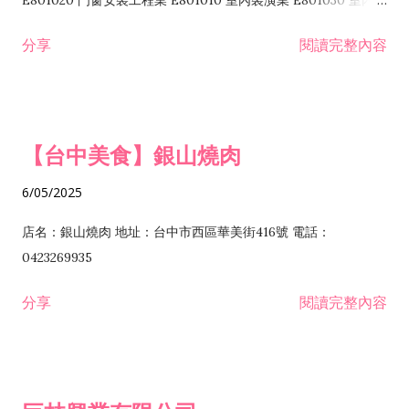
E801020 門窗安裝工程業 E801010 室內裝潢業 E801030 室內輕
諮詢顧問業 I301010 資訊軟體服務業 I301020 資料處理服務業
鋼架工程業 E801040 玻璃安裝工程業 E801070 廚具、衛浴設備
分享
閱讀完整內容
I301030 電子資訊供應服務業 I401010 一般廣告服務業 I501010
安裝工程業 F206020 日常用品零售業 F206040 水器材料零售業
產品設計業 IE01010 電信業務門號代辦業 IZ06010 理貨包裝業
F206060 祭祀用品零售業 F207030 清潔用品零售業 F211010 建
IZ09010 管理系統驗證業 IZ12010 人力派遣業 IZ13010 網路認
材零售業 F213010 電器零售業 F213030 電腦及事務性機器設備
證服務業 IZ15010 市場研究及民意調查業 IZ99990 其他工商服
零售業 F217010 消防安全設備零售業 F218010 資訊軟體零售業
【台中美食】銀山燒肉
務業 J399010 軟體出版業 J601010 藝文服務業 J602010 演藝活
H701010 住宅及大樓開發租售業 H701020 工業廠房開發租售業
動業 J701040 休閒活動場館業 J802010 運動訓練業 JA02010 電
H701050 投資興建公共建設業 H701060 新市鎮、新社區開發業
6/05/2025
器及電子產品修理業 JB01010 會議及展覽服務業 JD01010 工商
H701070 區段徵收及市地重劃代辦業 H701090 都市更新整建維
徵信服務業 JE01010 租賃業 E801010 室內裝潢業 E603010 電
護業 H702010 建築經理業 H703090 不動產買賣業 H703100 不
店名：銀山燒肉 地址：台中市西區華美街416號 電話：
纜安裝工程業 EZ05010 儀器、儀表安裝工程業 F102030 菸酒批
動產租賃業 I103060 管理顧問業 I199990 其他顧問服務業
0423269935
發業 F10...
I301010 資訊軟體服務業 I301020 資料處理服務業 I301030 電子
分享
閱讀完整內容
資訊供應服務業 IF01010 消防安全設備檢修業 JZ99050 仲介服
務業 JZ99990 未分類其他服務業 F201070 花卉零售業 F203010
食品什貨、飲料零售業 F204110 布疋、衣著、鞋、帽、傘、服飾
品零售業 F207200 化學原料零售業 F209060 文教、樂器、育樂