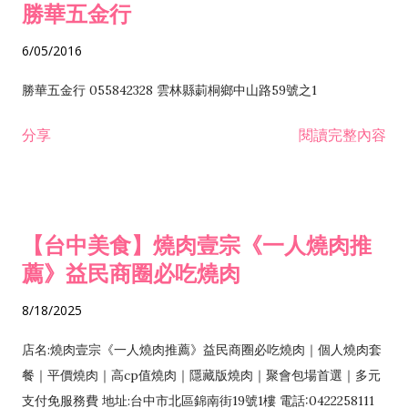
勝華五金行
6/05/2016
勝華五金行 055842328 雲林縣莿桐鄉中山路59號之1
分享
閱讀完整內容
【台中美食】燒肉壹宗《一人燒肉推
薦》益民商圈必吃燒肉
8/18/2025
店名:燒肉壹宗《一人燒肉推薦》益民商圈必吃燒肉｜個人燒肉套
餐｜平價燒肉｜高cp值燒肉｜隱藏版燒肉｜聚會包場首選｜多元
支付免服務費 地址:台中市北區錦南街19號1樓 電話:0422258111