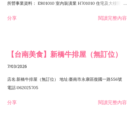
所營事業資料： E801010 室內裝潢業 H701010 住宅及大樓開發
租售業 H701040 特定專業區開發業 H701060 新市鎮、新社區開
分享
閱讀完整內容
發業 H703090 不動產買賣業 H703100 不動產租賃業 I503010
景觀、室內設計業 ZZ99999 除許可業務外，得經營法令非禁止
或限制之業務
【台南美食】新橋牛排屋（無訂位）
7/03/2026
店名:新橋牛排屋（無訂位） 地址:臺南市永康區復國一路556號
電話:062025705
分享
閱讀完整內容