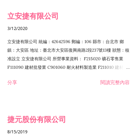
令非禁止或限制之業務 F102030 菸酒批發業 F203020 菸酒零售
立安捷有限公司
業 F401171 酒類輸入業
3/12/2020
立安捷有限公司 統編：42642596 郵編：106 縣市：台北市 鄉
鎮：大安區 地址：臺北市大安區復興南路2段237號13樓 狀態：核
准設立 立安捷有限公司 所營事業資料： F215020 礦石零售業
F111090 建材批發業 C901060 耐火材料製造業 F211010 建材零
售業 C901070 石材製品製造業 F115020 礦石批發業 C901030
分享
閱讀完整內容
水泥製造業 C901050 水泥及混凝土製品製造業 C901040 預拌混
凝土製造業 E599010 配管工程業 E603110 冷作工程業 E603120
噴砂工程業 E801010 室內裝潢業 E901010 油漆工程業 E903010
防蝕、防銹工程業 EZ99990 其他工程業 F102170 食品什貨批發
捷元股份有限公司
業 F106020 日常用品批發業 F108031 醫療器材批發業 F108040
化粧品批發業 F203010 食品什貨、飲料零售業 F206020 日常用
8/15/2019
品零售業 F208031 醫療器材零售業 F208040 化粧品零售業