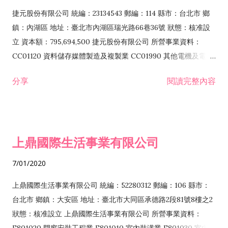
F399040 無店面零售業 F399990 其他綜合零售業 F401010 國
捷元股份有限公司 統編：23134543 郵編：114 縣市：台北市 鄉
際貿易業 ZZ99999 除許可業務外，得經營法令非禁止或限制之
鎮：內湖區 地址：臺北市內湖區瑞光路66巷36號 狀態：核准設
業務
立 資本額：795,694,500 捷元股份有限公司 所營事業資料：
CC01120 資料儲存媒體製造及複製業 CC01990 其他電機及電子
機械器材製造業 CB01020 事務機器製造業 E601020 電器安裝業
分享
閱讀完整內容
CC01050 資料儲存及處理設備製造業 CC01060 有線通信機械器
材製造業 E605010 電腦設備安裝業 CC01070 無線通信機械器材
製造業 F113020 電器批發業 E701010 電信工程業 CC01080 電
子零組件製造業 CC01110 電腦及其週邊設備製造業 F113050 電
上鼎國際生活事業有限公司
腦及事務性機器設備批發業 F113070 電信器材批發業 F118010
資訊軟體批發業 F119010 電子材料批發業 F213010 電器零售業
7/01/2020
F213030 電腦及事務性機器設備零售業 F213060 電信器材零售
業 F218010 資訊軟體零售業 F219010 電子材料零售業 F399990
上鼎國際生活事業有限公司 統編：52280312 郵編：106 縣市：
其他綜合零售業 F399040 無店面零售業 F401010 國際貿易業
台北市 鄉鎮：大安區 地址：臺北市大同區承德路2段81號8樓之2
F601010 智慧財產權業 G801010 倉儲業 I102010 投資顧問業
狀態：核准設立 上鼎國際生活事業有限公司 所營事業資料：
I103060 管理顧問業 I199990 其他顧問服務業 I105010 藝術品