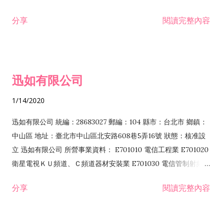
分享
閱讀完整內容
迅如有限公司
1/14/2020
迅如有限公司 統編：28683027 郵編：104 縣市：台北市 鄉鎮：
中山區 地址：臺北市中山區北安路608巷5弄16號 狀態：核准設
立 迅如有限公司 所營事業資料： E701010 電信工程業 E701020
衛星電視ＫＵ頻道、Ｃ頻道器材安裝業 E701030 電信管制射頻器
材裝設工程業 E801010 室內裝潢業 EZ05010 儀器、儀表安裝工
分享
閱讀完整內容
程業 I102010 投資顧問業 I301010 資訊軟體服務業 I301030 電
子資訊供應服務業 F113070 電信器材批發業 F118010 資訊軟體
批發業 F401010 國際貿易業 ZZ99999 除許可業務外，得經營法