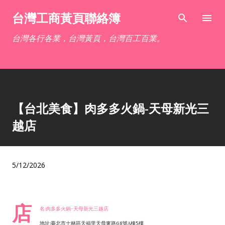
跳到主要內容
台灣工商黃頁聯絡簿
台灣各行各業，台灣黃頁，台灣百工百業。
【台北美食】肉多多火鍋-天母新光三
越店
5/12/2026
店
名:肉多多火鍋-天母新光三越店
地址:臺北市士林區天福里天母東路68號A棟5樓