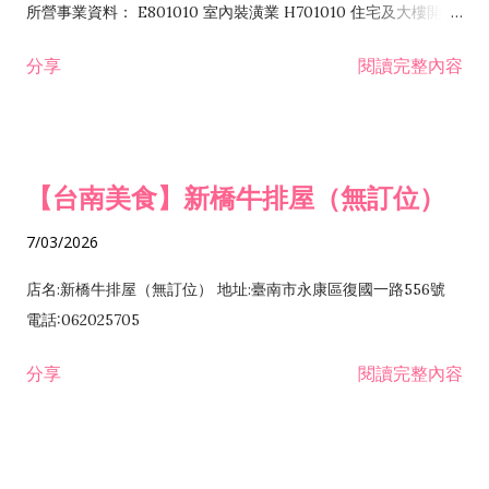
所營事業資料： E801010 室內裝潢業 H701010 住宅及大樓開發
租售業 H701040 特定專業區開發業 H701060 新市鎮、新社區開
分享
閱讀完整內容
發業 H703090 不動產買賣業 H703100 不動產租賃業 I503010
景觀、室內設計業 ZZ99999 除許可業務外，得經營法令非禁止
或限制之業務
【台南美食】新橋牛排屋（無訂位）
7/03/2026
店名:新橋牛排屋（無訂位） 地址:臺南市永康區復國一路556號
電話:062025705
分享
閱讀完整內容