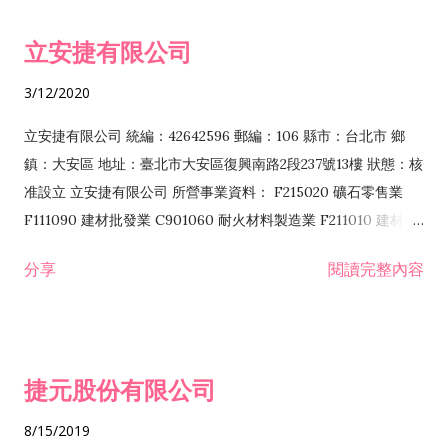
令非禁止或限制之業務 F102030 菸酒批發業 F203020 菸酒零售
立安捷有限公司
業 F401171 酒類輸入業
3/12/2020
立安捷有限公司 統編：42642596 郵編：106 縣市：台北市 鄉
鎮：大安區 地址：臺北市大安區復興南路2段237號13樓 狀態：核
准設立 立安捷有限公司 所營事業資料： F215020 礦石零售業
F111090 建材批發業 C901060 耐火材料製造業 F211010 建材零
售業 C901070 石材製品製造業 F115020 礦石批發業 C901030
分享
閱讀完整內容
水泥製造業 C901050 水泥及混凝土製品製造業 C901040 預拌混
凝土製造業 E599010 配管工程業 E603110 冷作工程業 E603120
噴砂工程業 E801010 室內裝潢業 E901010 油漆工程業 E903010
防蝕、防銹工程業 EZ99990 其他工程業 F102170 食品什貨批發
捷元股份有限公司
業 F106020 日常用品批發業 F108031 醫療器材批發業 F108040
化粧品批發業 F203010 食品什貨、飲料零售業 F206020 日常用
8/15/2019
品零售業 F208031 醫療器材零售業 F208040 化粧品零售業