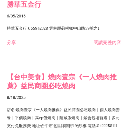
勝華五金行
6/05/2016
勝華五金行 055842328 雲林縣莿桐鄉中山路59號之1
分享
閱讀完整內容
【台中美食】燒肉壹宗《一人燒肉推
薦》益民商圈必吃燒肉
8/18/2025
店名:燒肉壹宗《一人燒肉推薦》益民商圈必吃燒肉｜個人燒肉套
餐｜平價燒肉｜高cp值燒肉｜隱藏版燒肉｜聚會包場首選｜多元
支付免服務費 地址:台中市北區錦南街19號1樓 電話:0422258111