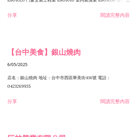
E801020 門窗安裝工程業 E801010 室內裝潢業 E801030 室內輕
諮詢顧問業 I301010 資訊軟體服務業 I301020 資料處理服務業
鋼架工程業 E801040 玻璃安裝工程業 E801070 廚具、衛浴設備
分享
閱讀完整內容
I301030 電子資訊供應服務業 I401010 一般廣告服務業 I501010
安裝工程業 F206020 日常用品零售業 F206040 水器材料零售業
產品設計業 IE01010 電信業務門號代辦業 IZ06010 理貨包裝業
F206060 祭祀用品零售業 F207030 清潔用品零售業 F211010 建
IZ09010 管理系統驗證業 IZ12010 人力派遣業 IZ13010 網路認
材零售業 F213010 電器零售業 F213030 電腦及事務性機器設備
證服務業 IZ15010 市場研究及民意調查業 IZ99990 其他工商服
零售業 F217010 消防安全設備零售業 F218010 資訊軟體零售業
【台中美食】銀山燒肉
務業 J399010 軟體出版業 J601010 藝文服務業 J602010 演藝活
H701010 住宅及大樓開發租售業 H701020 工業廠房開發租售業
動業 J701040 休閒活動場館業 J802010 運動訓練業 JA02010 電
H701050 投資興建公共建設業 H701060 新市鎮、新社區開發業
6/05/2025
器及電子產品修理業 JB01010 會議及展覽服務業 JD01010 工商
H701070 區段徵收及市地重劃代辦業 H701090 都市更新整建維
徵信服務業 JE01010 租賃業 E801010 室內裝潢業 E603010 電
護業 H702010 建築經理業 H703090 不動產買賣業 H703100 不
店名：銀山燒肉 地址：台中市西區華美街416號 電話：
纜安裝工程業 EZ05010 儀器、儀表安裝工程業 F102030 菸酒批
動產租賃業 I103060 管理顧問業 I199990 其他顧問服務業
0423269935
發業 F10...
I301010 資訊軟體服務業 I301020 資料處理服務業 I301030 電子
分享
閱讀完整內容
資訊供應服務業 IF01010 消防安全設備檢修業 JZ99050 仲介服
務業 JZ99990 未分類其他服務業 F201070 花卉零售業 F203010
食品什貨、飲料零售業 F204110 布疋、衣著、鞋、帽、傘、服飾
品零售業 F207200 化學原料零售業 F209060 文教、樂器、育樂