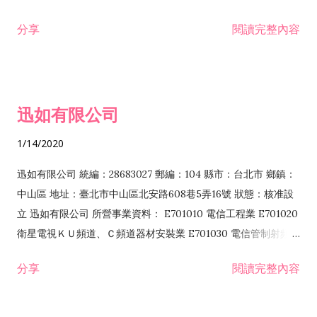
分享
閱讀完整內容
迅如有限公司
1/14/2020
迅如有限公司 統編：28683027 郵編：104 縣市：台北市 鄉鎮：
中山區 地址：臺北市中山區北安路608巷5弄16號 狀態：核准設
立 迅如有限公司 所營事業資料： E701010 電信工程業 E701020
衛星電視ＫＵ頻道、Ｃ頻道器材安裝業 E701030 電信管制射頻器
材裝設工程業 E801010 室內裝潢業 EZ05010 儀器、儀表安裝工
分享
閱讀完整內容
程業 I102010 投資顧問業 I301010 資訊軟體服務業 I301030 電
子資訊供應服務業 F113070 電信器材批發業 F118010 資訊軟體
批發業 F401010 國際貿易業 ZZ99999 除許可業務外，得經營法