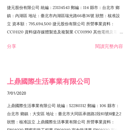
F399040 無店面零售業 F399990 其他綜合零售業 F401010 國
捷元股份有限公司 統編：23134543 郵編：114 縣市：台北市 鄉
際貿易業 ZZ99999 除許可業務外，得經營法令非禁止或限制之
鎮：內湖區 地址：臺北市內湖區瑞光路66巷36號 狀態：核准設
業務
立 資本額：795,694,500 捷元股份有限公司 所營事業資料：
CC01120 資料儲存媒體製造及複製業 CC01990 其他電機及電子
機械器材製造業 CB01020 事務機器製造業 E601020 電器安裝業
分享
閱讀完整內容
CC01050 資料儲存及處理設備製造業 CC01060 有線通信機械器
材製造業 E605010 電腦設備安裝業 CC01070 無線通信機械器材
製造業 F113020 電器批發業 E701010 電信工程業 CC01080 電
子零組件製造業 CC01110 電腦及其週邊設備製造業 F113050 電
上鼎國際生活事業有限公司
腦及事務性機器設備批發業 F113070 電信器材批發業 F118010
資訊軟體批發業 F119010 電子材料批發業 F213010 電器零售業
7/01/2020
F213030 電腦及事務性機器設備零售業 F213060 電信器材零售
業 F218010 資訊軟體零售業 F219010 電子材料零售業 F399990
上鼎國際生活事業有限公司 統編：52280312 郵編：106 縣市：
其他綜合零售業 F399040 無店面零售業 F401010 國際貿易業
台北市 鄉鎮：大安區 地址：臺北市大同區承德路2段81號8樓之2
F601010 智慧財產權業 G801010 倉儲業 I102010 投資顧問業
狀態：核准設立 上鼎國際生活事業有限公司 所營事業資料：
I103060 管理顧問業 I199990 其他顧問服務業 I105010 藝術品