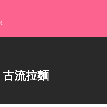
跳到主要內容
業。
】古流拉麵