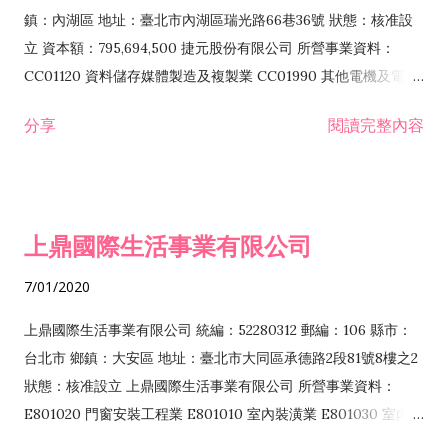
際貿易業 ZZ99999 除許可業務外，得經營法令非禁止或限制之
鎮：內湖區 地址：臺北市內湖區瑞光路66巷36號 狀態：核准設
業務
立 資本額：795,694,500 捷元股份有限公司 所營事業資料：
CC01120 資料儲存媒體製造及複製業 CC01990 其他電機及電子
機械器材製造業 CB01020 事務機器製造業 E601020 電器安裝業
分享
閱讀完整內容
CC01050 資料儲存及處理設備製造業 CC01060 有線通信機械器
材製造業 E605010 電腦設備安裝業 CC01070 無線通信機械器材
製造業 F113020 電器批發業 E701010 電信工程業 CC01080 電
子零組件製造業 CC01110 電腦及其週邊設備製造業 F113050 電
上鼎國際生活事業有限公司
腦及事務性機器設備批發業 F113070 電信器材批發業 F118010
資訊軟體批發業 F119010 電子材料批發業 F213010 電器零售業
7/01/2020
F213030 電腦及事務性機器設備零售業 F213060 電信器材零售
業 F218010 資訊軟體零售業 F219010 電子材料零售業 F399990
上鼎國際生活事業有限公司 統編：52280312 郵編：106 縣市：
其他綜合零售業 F399040 無店面零售業 F401010 國際貿易業
台北市 鄉鎮：大安區 地址：臺北市大同區承德路2段81號8樓之2
F601010 智慧財產權業 G801010 倉儲業 I102010 投資顧問業
狀態：核准設立 上鼎國際生活事業有限公司 所營事業資料：
I103060 管理顧問業 I199990 其他顧問服務業 I105010 藝術品
E801020 門窗安裝工程業 E801010 室內裝潢業 E801030 室內輕
諮詢顧問業 I301010 資訊軟體服務業 I301020 資料處理服務業
鋼架工程業 E801040 玻璃安裝工程業 E801070 廚具、衛浴設備