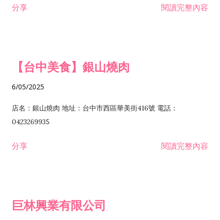
分享
閱讀完整內容
I301030 電子資訊供應服務業 I401010 一般廣告服務業 I501010
安裝工程業 F206020 日常用品零售業 F206040 水器材料零售業
產品設計業 IE01010 電信業務門號代辦業 IZ06010 理貨包裝業
F206060 祭祀用品零售業 F207030 清潔用品零售業 F211010 建
IZ09010 管理系統驗證業 IZ12010 人力派遣業 IZ13010 網路認
材零售業 F213010 電器零售業 F213030 電腦及事務性機器設備
證服務業 IZ15010 市場研究及民意調查業 IZ99990 其他工商服
零售業 F217010 消防安全設備零售業 F218010 資訊軟體零售業
【台中美食】銀山燒肉
務業 J399010 軟體出版業 J601010 藝文服務業 J602010 演藝活
H701010 住宅及大樓開發租售業 H701020 工業廠房開發租售業
動業 J701040 休閒活動場館業 J802010 運動訓練業 JA02010 電
H701050 投資興建公共建設業 H701060 新市鎮、新社區開發業
6/05/2025
器及電子產品修理業 JB01010 會議及展覽服務業 JD01010 工商
H701070 區段徵收及市地重劃代辦業 H701090 都市更新整建維
徵信服務業 JE01010 租賃業 E801010 室內裝潢業 E603010 電
護業 H702010 建築經理業 H703090 不動產買賣業 H703100 不
店名：銀山燒肉 地址：台中市西區華美街416號 電話：
纜安裝工程業 EZ05010 儀器、儀表安裝工程業 F102030 菸酒批
動產租賃業 I103060 管理顧問業 I199990 其他顧問服務業
0423269935
發業 F10...
I301010 資訊軟體服務業 I301020 資料處理服務業 I301030 電子
分享
閱讀完整內容
資訊供應服務業 IF01010 消防安全設備檢修業 JZ99050 仲介服
務業 JZ99990 未分類其他服務業 F201070 花卉零售業 F203010
食品什貨、飲料零售業 F204110 布疋、衣著、鞋、帽、傘、服飾
品零售業 F207200 化學原料零售業 F209060 文教、樂器、育樂
巨林興業有限公司
用品零售業 F215010 首飾及貴金屬零售業 F399040 無店面零售
業 F399990 其他綜合零售業 I301040 第三方支付服務業