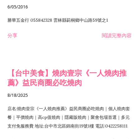
6/05/2016
勝華五金行 055842328 雲林縣莿桐鄉中山路59號之1
分享
閱讀完整內容
【台中美食】燒肉壹宗《一人燒肉推
薦》益民商圈必吃燒肉
8/18/2025
店名:燒肉壹宗《一人燒肉推薦》益民商圈必吃燒肉｜個人燒肉套
餐｜平價燒肉｜高cp值燒肉｜隱藏版燒肉｜聚會包場首選｜多元
支付免服務費 地址:台中市北區錦南街19號1樓 電話:0422258111