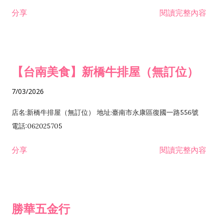
租售業 H701040 特定專業區開發業 H701060 新市鎮、新社區開
分享
閱讀完整內容
發業 H703090 不動產買賣業 H703100 不動產租賃業 I503010
景觀、室內設計業 ZZ99999 除許可業務外，得經營法令非禁止
或限制之業務
【台南美食】新橋牛排屋（無訂位）
7/03/2026
店名:新橋牛排屋（無訂位） 地址:臺南市永康區復國一路556號
電話:062025705
分享
閱讀完整內容
勝華五金行