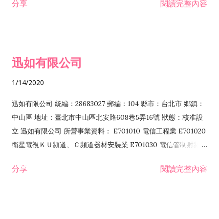
分享
閱讀完整內容
迅如有限公司
1/14/2020
迅如有限公司 統編：28683027 郵編：104 縣市：台北市 鄉鎮：
中山區 地址：臺北市中山區北安路608巷5弄16號 狀態：核准設
立 迅如有限公司 所營事業資料： E701010 電信工程業 E701020
衛星電視ＫＵ頻道、Ｃ頻道器材安裝業 E701030 電信管制射頻器
材裝設工程業 E801010 室內裝潢業 EZ05010 儀器、儀表安裝工
分享
閱讀完整內容
程業 I102010 投資顧問業 I301010 資訊軟體服務業 I301030 電
子資訊供應服務業 F113070 電信器材批發業 F118010 資訊軟體
批發業 F401010 國際貿易業 ZZ99999 除許可業務外，得經營法
令非禁止或限制之業務 F102030 菸酒批發業 F203020 菸酒零售