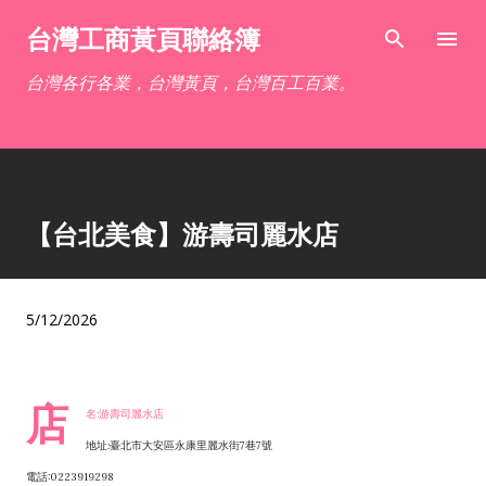
跳到主要內容
台灣工商黃頁聯絡簿
台灣各行各業，台灣黃頁，台灣百工百業。
【台北美食】游壽司麗水店
5/12/2026
店
名:游壽司麗水店
地址:臺北市大安區永康里麗水街7巷7號
電話:0223919298