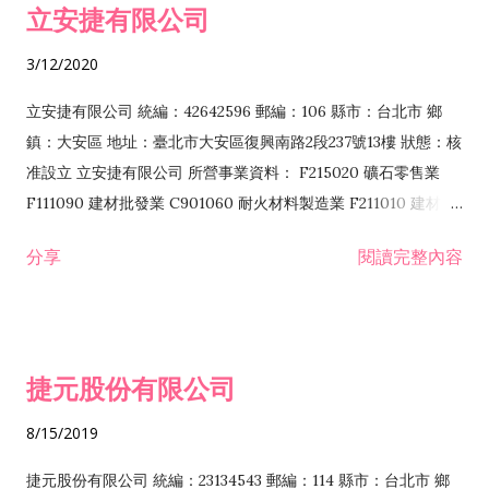
立安捷有限公司
業 F401171 酒類輸入業
3/12/2020
立安捷有限公司 統編：42642596 郵編：106 縣市：台北市 鄉
鎮：大安區 地址：臺北市大安區復興南路2段237號13樓 狀態：核
准設立 立安捷有限公司 所營事業資料： F215020 礦石零售業
F111090 建材批發業 C901060 耐火材料製造業 F211010 建材零
售業 C901070 石材製品製造業 F115020 礦石批發業 C901030
分享
閱讀完整內容
水泥製造業 C901050 水泥及混凝土製品製造業 C901040 預拌混
凝土製造業 E599010 配管工程業 E603110 冷作工程業 E603120
噴砂工程業 E801010 室內裝潢業 E901010 油漆工程業 E903010
防蝕、防銹工程業 EZ99990 其他工程業 F102170 食品什貨批發
捷元股份有限公司
業 F106020 日常用品批發業 F108031 醫療器材批發業 F108040
化粧品批發業 F203010 食品什貨、飲料零售業 F206020 日常用
8/15/2019
品零售業 F208031 醫療器材零售業 F208040 化粧品零售業
F399040 無店面零售業 F399990 其他綜合零售業 F401010 國
捷元股份有限公司 統編：23134543 郵編：114 縣市：台北市 鄉