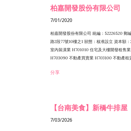
柏嘉開發股份有限公司
7/01/2020
柏嘉開發股份有限公司 統編：52226520 
路2段77號10樓之1 狀態：核准設立 資本額：2
室內裝潢業 H701010 住宅及大樓開發租售業 
H703090 不動產買賣業 H703100 不動產
營法令非禁止或限制之業務
分享
【台南美食】新橋牛排屋
7/03/2026