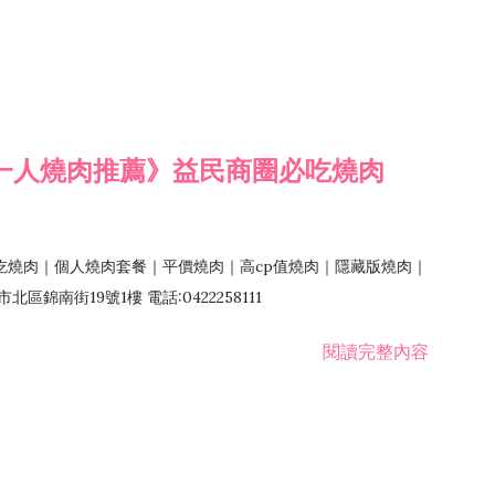
一人燒肉推薦》益民商圈必吃燒肉
吃燒肉｜個人燒肉套餐｜平價燒肉｜高cp值燒肉｜隱藏版燒肉｜
錦南街19號1樓 電話:0422258111
閱讀完整內容