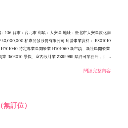
郵編：106 縣市：台北市 鄉鎮：大安區 地址：臺北市大安區敦化南
50,000,000 柏嘉開發股份有限公司 所營事業資料： E801010
H701040 特定專業區開發業 H701060 新市鎮、新社區開發業
租賃業 I503010 景觀、室內設計業 ZZ99999 除許可業務外，得經
閱讀完整內容
（無訂位）