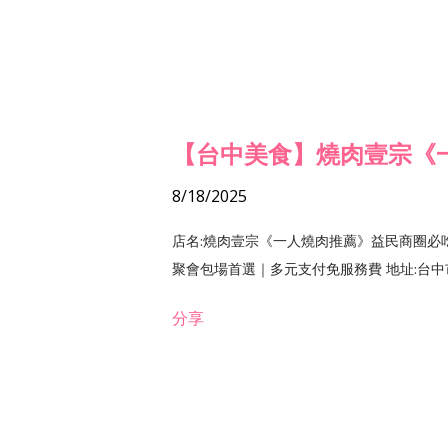
【台中美食】燒肉壹宗《
8/18/2025
店名:燒肉壹宗《一人燒肉推薦》益民商圈必
聚會包場首選｜多元支付免服務費 地址:台中市北區
分享