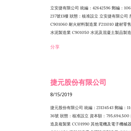
立安捷有限公司 統編：42642596 郵編：
237號13樓 狀態：核准設立 立安捷有限公司 所
C901060 耐火材料製造業 F211010 建材零售
水泥製造業 C901050 水泥及混凝土製品製造業 
冷作工程業 E603120 噴砂工程業 E801010
分享
EZ99990 其他工程業 F102170 食品什貨批
F108040 化粧品批發業 F203010 食品什
業 F208040 化粧品零售業 F399040 無店
ZZ99999 除許可業務外，得經營法令非禁
捷元股份有限公司
8/15/2019
捷元股份有限公司 統編：23134543 郵編
36號 狀態：核准設立 資本額：795,694,5
造及複製業 CC01990 其他電機及電子機械器材