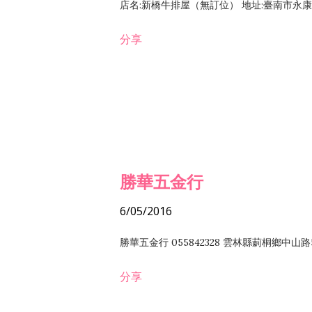
店名:新橋牛排屋（無訂位） 地址:臺南市永康區復
分享
勝華五金行
6/05/2016
勝華五金行 055842328 雲林縣莿桐鄉中山路
分享