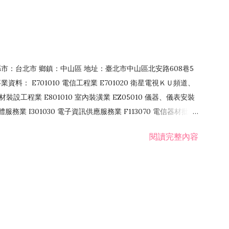
4 縣市：台北市 鄉鎮：中山區 地址：臺北市中山區北安路608巷5
資料： E701010 電信工程業 E701020 衛星電視ＫＵ頻道、
裝設工程業 E801010 室內裝潢業 EZ05010 儀器、儀表安裝
訊軟體服務業 I301030 電子資訊供應服務業 F113070 電信器材批發
 國際貿易業 ZZ99999 除許可業務外，得經營法令非禁止或限制之業
閱讀完整內容
業 F401171 酒類輸入業