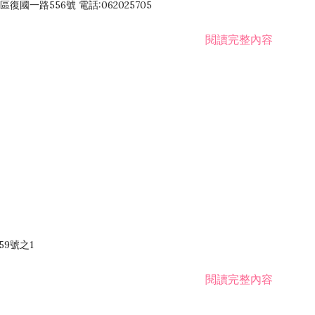
國一路556號 電話:062025705
閱讀完整內容
59號之1
閱讀完整內容