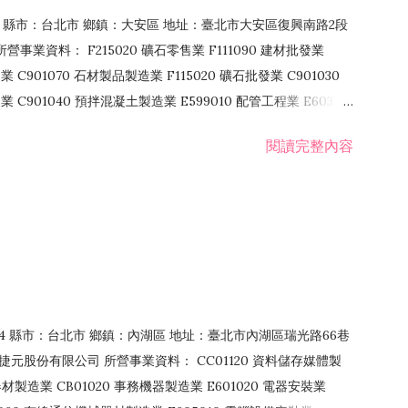
106 縣市：台北市 鄉鎮：大安區 地址：臺北市大安區復興南路2段
營事業資料： F215020 礦石零售業 F111090 建材批發業
業 C901070 石材製品製造業 F115020 礦石批發業 C901030
C901040 預拌混凝土製造業 E599010 配管工程業 E603110
 室內裝潢業 E901010 油漆工程業 E903010 防蝕、防銹工程業
閱讀完整內容
發業 F106020 日常用品批發業 F108031 醫療器材批發業
貨、飲料零售業 F206020 日常用品零售業 F208031 醫療器材零售
面零售業 F399990 其他綜合零售業 F401010 國際貿易業
止或限制之業務
：114 縣市：台北市 鄉鎮：內湖區 地址：臺北市內湖區瑞光路66巷
00 捷元股份有限公司 所營事業資料： CC01120 資料儲存媒體製
製造業 CB01020 事務機器製造業 E601020 電器安裝業