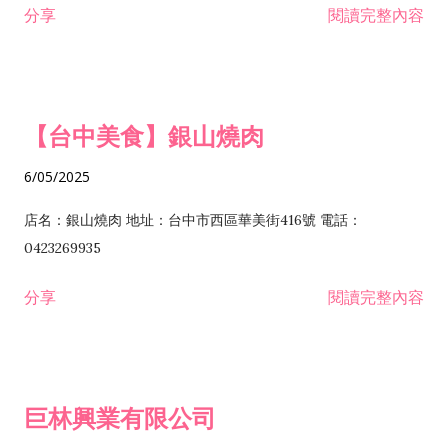
分享
閱讀完整內容
I301030 電子資訊供應服務業 I401010 一般廣告服務業 I501010
安裝工程業 F206020 日常用品零售業 F206040 水器材料零售業
產品設計業 IE01010 電信業務門號代辦業 IZ06010 理貨包裝業
F206060 祭祀用品零售業 F207030 清潔用品零售業 F211010 建
IZ09010 管理系統驗證業 IZ12010 人力派遣業 IZ13010 網路認
材零售業 F213010 電器零售業 F213030 電腦及事務性機器設備
證服務業 IZ15010 市場研究及民意調查業 IZ99990 其他工商服
零售業 F217010 消防安全設備零售業 F218010 資訊軟體零售業
【台中美食】銀山燒肉
務業 J399010 軟體出版業 J601010 藝文服務業 J602010 演藝活
H701010 住宅及大樓開發租售業 H701020 工業廠房開發租售業
動業 J701040 休閒活動場館業 J802010 運動訓練業 JA02010 電
H701050 投資興建公共建設業 H701060 新市鎮、新社區開發業
6/05/2025
器及電子產品修理業 JB01010 會議及展覽服務業 JD01010 工商
H701070 區段徵收及市地重劃代辦業 H701090 都市更新整建維
徵信服務業 JE01010 租賃業 E801010 室內裝潢業 E603010 電
護業 H702010 建築經理業 H703090 不動產買賣業 H703100 不
店名：銀山燒肉 地址：台中市西區華美街416號 電話：
纜安裝工程業 EZ05010 儀器、儀表安裝工程業 F102030 菸酒批
動產租賃業 I103060 管理顧問業 I199990 其他顧問服務業
0423269935
發業 F10...
I301010 資訊軟體服務業 I301020 資料處理服務業 I301030 電子
分享
閱讀完整內容
資訊供應服務業 IF01010 消防安全設備檢修業 JZ99050 仲介服
務業 JZ99990 未分類其他服務業 F201070 花卉零售業 F203010
食品什貨、飲料零售業 F204110 布疋、衣著、鞋、帽、傘、服飾
品零售業 F207200 化學原料零售業 F209060 文教、樂器、育樂
巨林興業有限公司
用品零售業 F215010 首飾及貴金屬零售業 F399040 無店面零售
業 F399990 其他綜合零售業 I301040 第三方支付服務業