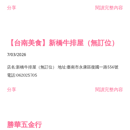
租售業 H701040 特定專業區開發業 H701060 新市鎮、新社區開
分享
閱讀完整內容
發業 H703090 不動產買賣業 H703100 不動產租賃業 I503010
景觀、室內設計業 ZZ99999 除許可業務外，得經營法令非禁止
或限制之業務
【台南美食】新橋牛排屋（無訂位）
7/03/2026
店名:新橋牛排屋（無訂位） 地址:臺南市永康區復國一路556號
電話:062025705
分享
閱讀完整內容
勝華五金行