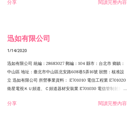
分享
閱讀完整內容
迅如有限公司
1/14/2020
迅如有限公司 統編：28683027 郵編：104 縣市：台北市 鄉鎮：
中山區 地址：臺北市中山區北安路608巷5弄16號 狀態：核准設
立 迅如有限公司 所營事業資料： E701010 電信工程業 E701020
衛星電視ＫＵ頻道、Ｃ頻道器材安裝業 E701030 電信管制射頻器
材裝設工程業 E801010 室內裝潢業 EZ05010 儀器、儀表安裝工
分享
閱讀完整內容
程業 I102010 投資顧問業 I301010 資訊軟體服務業 I301030 電
子資訊供應服務業 F113070 電信器材批發業 F118010 資訊軟體
批發業 F401010 國際貿易業 ZZ99999 除許可業務外，得經營法
令非禁止或限制之業務 F102030 菸酒批發業 F203020 菸酒零售