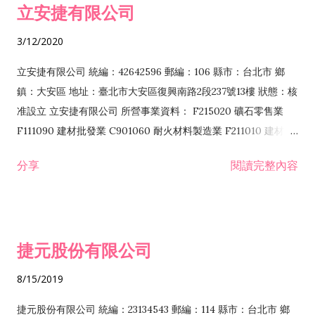
立安捷有限公司
業 F401171 酒類輸入業
3/12/2020
立安捷有限公司 統編：42642596 郵編：106 縣市：台北市 鄉
鎮：大安區 地址：臺北市大安區復興南路2段237號13樓 狀態：核
准設立 立安捷有限公司 所營事業資料： F215020 礦石零售業
F111090 建材批發業 C901060 耐火材料製造業 F211010 建材零
售業 C901070 石材製品製造業 F115020 礦石批發業 C901030
分享
閱讀完整內容
水泥製造業 C901050 水泥及混凝土製品製造業 C901040 預拌混
凝土製造業 E599010 配管工程業 E603110 冷作工程業 E603120
噴砂工程業 E801010 室內裝潢業 E901010 油漆工程業 E903010
防蝕、防銹工程業 EZ99990 其他工程業 F102170 食品什貨批發
捷元股份有限公司
業 F106020 日常用品批發業 F108031 醫療器材批發業 F108040
化粧品批發業 F203010 食品什貨、飲料零售業 F206020 日常用
8/15/2019
品零售業 F208031 醫療器材零售業 F208040 化粧品零售業
F399040 無店面零售業 F399990 其他綜合零售業 F401010 國
捷元股份有限公司 統編：23134543 郵編：114 縣市：台北市 鄉