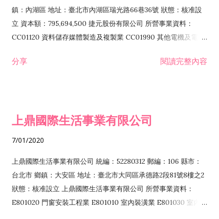
際貿易業 ZZ99999 除許可業務外，得經營法令非禁止或限制之
鎮：內湖區 地址：臺北市內湖區瑞光路66巷36號 狀態：核准設
業務
立 資本額：795,694,500 捷元股份有限公司 所營事業資料：
CC01120 資料儲存媒體製造及複製業 CC01990 其他電機及電子
機械器材製造業 CB01020 事務機器製造業 E601020 電器安裝業
分享
閱讀完整內容
CC01050 資料儲存及處理設備製造業 CC01060 有線通信機械器
材製造業 E605010 電腦設備安裝業 CC01070 無線通信機械器材
製造業 F113020 電器批發業 E701010 電信工程業 CC01080 電
子零組件製造業 CC01110 電腦及其週邊設備製造業 F113050 電
上鼎國際生活事業有限公司
腦及事務性機器設備批發業 F113070 電信器材批發業 F118010
資訊軟體批發業 F119010 電子材料批發業 F213010 電器零售業
7/01/2020
F213030 電腦及事務性機器設備零售業 F213060 電信器材零售
業 F218010 資訊軟體零售業 F219010 電子材料零售業 F399990
上鼎國際生活事業有限公司 統編：52280312 郵編：106 縣市：
其他綜合零售業 F399040 無店面零售業 F401010 國際貿易業
台北市 鄉鎮：大安區 地址：臺北市大同區承德路2段81號8樓之2
F601010 智慧財產權業 G801010 倉儲業 I102010 投資顧問業
狀態：核准設立 上鼎國際生活事業有限公司 所營事業資料：
I103060 管理顧問業 I199990 其他顧問服務業 I105010 藝術品
E801020 門窗安裝工程業 E801010 室內裝潢業 E801030 室內輕
諮詢顧問業 I301010 資訊軟體服務業 I301020 資料處理服務業
鋼架工程業 E801040 玻璃安裝工程業 E801070 廚具、衛浴設備