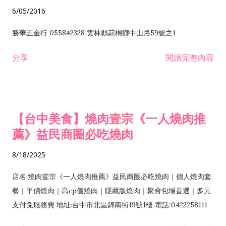
6/05/2016
勝華五金行 055842328 雲林縣莿桐鄉中山路59號之1
分享
閱讀完整內容
【台中美食】燒肉壹宗《一人燒肉推
薦》益民商圈必吃燒肉
8/18/2025
店名:燒肉壹宗《一人燒肉推薦》益民商圈必吃燒肉｜個人燒肉套
餐｜平價燒肉｜高cp值燒肉｜隱藏版燒肉｜聚會包場首選｜多元
支付免服務費 地址:台中市北區錦南街19號1樓 電話:0422258111