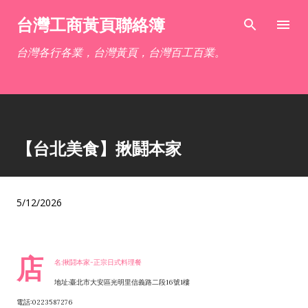
跳到主要內容
台灣工商黃頁聯絡簿
台灣各行各業，台灣黃頁，台灣百工百業。
【台北美食】揪鬪本家
5/12/2026
店
名:揪鬪本家-正宗日式料理餐
地址:臺北市大安區光明里信義路二段16號1樓
電話:0223587276