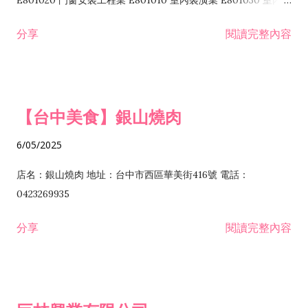
E801020 門窗安裝工程業 E801010 室內裝潢業 E801030 室內輕
諮詢顧問業 I301010 資訊軟體服務業 I301020 資料處理服務業
鋼架工程業 E801040 玻璃安裝工程業 E801070 廚具、衛浴設備
分享
閱讀完整內容
I301030 電子資訊供應服務業 I401010 一般廣告服務業 I501010
安裝工程業 F206020 日常用品零售業 F206040 水器材料零售業
產品設計業 IE01010 電信業務門號代辦業 IZ06010 理貨包裝業
F206060 祭祀用品零售業 F207030 清潔用品零售業 F211010 建
IZ09010 管理系統驗證業 IZ12010 人力派遣業 IZ13010 網路認
材零售業 F213010 電器零售業 F213030 電腦及事務性機器設備
證服務業 IZ15010 市場研究及民意調查業 IZ99990 其他工商服
零售業 F217010 消防安全設備零售業 F218010 資訊軟體零售業
【台中美食】銀山燒肉
務業 J399010 軟體出版業 J601010 藝文服務業 J602010 演藝活
H701010 住宅及大樓開發租售業 H701020 工業廠房開發租售業
動業 J701040 休閒活動場館業 J802010 運動訓練業 JA02010 電
H701050 投資興建公共建設業 H701060 新市鎮、新社區開發業
6/05/2025
器及電子產品修理業 JB01010 會議及展覽服務業 JD01010 工商
H701070 區段徵收及市地重劃代辦業 H701090 都市更新整建維
徵信服務業 JE01010 租賃業 E801010 室內裝潢業 E603010 電
護業 H702010 建築經理業 H703090 不動產買賣業 H703100 不
店名：銀山燒肉 地址：台中市西區華美街416號 電話：
纜安裝工程業 EZ05010 儀器、儀表安裝工程業 F102030 菸酒批
動產租賃業 I103060 管理顧問業 I199990 其他顧問服務業
0423269935
發業 F10...
I301010 資訊軟體服務業 I301020 資料處理服務業 I301030 電子
分享
閱讀完整內容
資訊供應服務業 IF01010 消防安全設備檢修業 JZ99050 仲介服
務業 JZ99990 未分類其他服務業 F201070 花卉零售業 F203010
食品什貨、飲料零售業 F204110 布疋、衣著、鞋、帽、傘、服飾
品零售業 F207200 化學原料零售業 F209060 文教、樂器、育樂