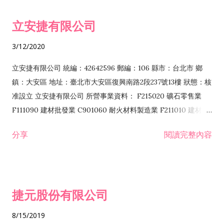
令非禁止或限制之業務 F102030 菸酒批發業 F203020 菸酒零售
立安捷有限公司
業 F401171 酒類輸入業
3/12/2020
立安捷有限公司 統編：42642596 郵編：106 縣市：台北市 鄉
鎮：大安區 地址：臺北市大安區復興南路2段237號13樓 狀態：核
准設立 立安捷有限公司 所營事業資料： F215020 礦石零售業
F111090 建材批發業 C901060 耐火材料製造業 F211010 建材零
售業 C901070 石材製品製造業 F115020 礦石批發業 C901030
分享
閱讀完整內容
水泥製造業 C901050 水泥及混凝土製品製造業 C901040 預拌混
凝土製造業 E599010 配管工程業 E603110 冷作工程業 E603120
噴砂工程業 E801010 室內裝潢業 E901010 油漆工程業 E903010
防蝕、防銹工程業 EZ99990 其他工程業 F102170 食品什貨批發
捷元股份有限公司
業 F106020 日常用品批發業 F108031 醫療器材批發業 F108040
化粧品批發業 F203010 食品什貨、飲料零售業 F206020 日常用
8/15/2019
品零售業 F208031 醫療器材零售業 F208040 化粧品零售業