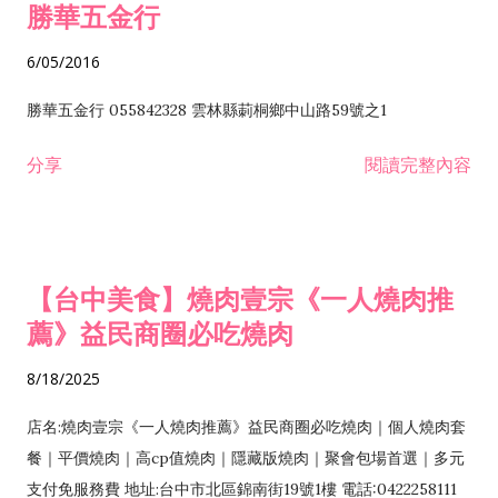
勝華五金行
6/05/2016
勝華五金行 055842328 雲林縣莿桐鄉中山路59號之1
分享
閱讀完整內容
【台中美食】燒肉壹宗《一人燒肉推
薦》益民商圈必吃燒肉
8/18/2025
店名:燒肉壹宗《一人燒肉推薦》益民商圈必吃燒肉｜個人燒肉套
餐｜平價燒肉｜高cp值燒肉｜隱藏版燒肉｜聚會包場首選｜多元
支付免服務費 地址:台中市北區錦南街19號1樓 電話:0422258111