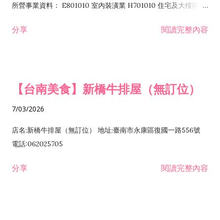
所營事業資料： E801010 室內裝潢業 H701010 住宅及大樓開發
租售業 H701040 特定專業區開發業 H701060 新市鎮、新社區開
分享
閱讀完整內容
發業 H703090 不動產買賣業 H703100 不動產租賃業 I503010
景觀、室內設計業 ZZ99999 除許可業務外，得經營法令非禁止
或限制之業務
【台南美食】新橋牛排屋（無訂位）
7/03/2026
店名:新橋牛排屋（無訂位） 地址:臺南市永康區復國一路556號
電話:062025705
分享
閱讀完整內容