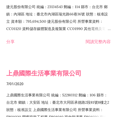
F399040 無店面零售業 F399990 其他綜合零售業 F401010 國
捷元股份有限公司 統編：23134543 郵編：114 縣市：台北市 鄉
際貿易業 ZZ99999 除許可業務外，得經營法令非禁止或限制之
鎮：內湖區 地址：臺北市內湖區瑞光路66巷36號 狀態：核准設
業務
立 資本額：795,694,500 捷元股份有限公司 所營事業資料：
CC01120 資料儲存媒體製造及複製業 CC01990 其他電機及電子
機械器材製造業 CB01020 事務機器製造業 E601020 電器安裝業
分享
閱讀完整內容
CC01050 資料儲存及處理設備製造業 CC01060 有線通信機械器
材製造業 E605010 電腦設備安裝業 CC01070 無線通信機械器材
製造業 F113020 電器批發業 E701010 電信工程業 CC01080 電
子零組件製造業 CC01110 電腦及其週邊設備製造業 F113050 電
上鼎國際生活事業有限公司
腦及事務性機器設備批發業 F113070 電信器材批發業 F118010
資訊軟體批發業 F119010 電子材料批發業 F213010 電器零售業
7/01/2020
F213030 電腦及事務性機器設備零售業 F213060 電信器材零售
業 F218010 資訊軟體零售業 F219010 電子材料零售業 F399990
上鼎國際生活事業有限公司 統編：52280312 郵編：106 縣市：
其他綜合零售業 F399040 無店面零售業 F401010 國際貿易業
台北市 鄉鎮：大安區 地址：臺北市大同區承德路2段81號8樓之2
F601010 智慧財產權業 G801010 倉儲業 I102010 投資顧問業
狀態：核准設立 上鼎國際生活事業有限公司 所營事業資料：
I103060 管理顧問業 I199990 其他顧問服務業 I105010 藝術品