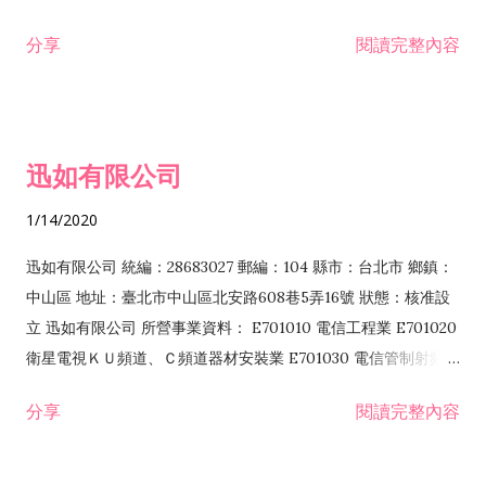
分享
閱讀完整內容
迅如有限公司
1/14/2020
迅如有限公司 統編：28683027 郵編：104 縣市：台北市 鄉鎮：
中山區 地址：臺北市中山區北安路608巷5弄16號 狀態：核准設
立 迅如有限公司 所營事業資料： E701010 電信工程業 E701020
衛星電視ＫＵ頻道、Ｃ頻道器材安裝業 E701030 電信管制射頻器
材裝設工程業 E801010 室內裝潢業 EZ05010 儀器、儀表安裝工
分享
閱讀完整內容
程業 I102010 投資顧問業 I301010 資訊軟體服務業 I301030 電
子資訊供應服務業 F113070 電信器材批發業 F118010 資訊軟體
批發業 F401010 國際貿易業 ZZ99999 除許可業務外，得經營法