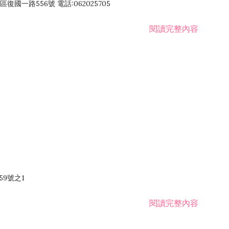
國一路556號 電話:062025705
閱讀完整內容
59號之1
閱讀完整內容