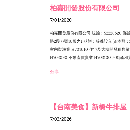
柏嘉開發股份有限公司
7/01/2020
柏嘉開發股份有限公司 統編：52226520 
路2段77號10樓之1 狀態：核准設立 資本額：2
室內裝潢業 H701010 住宅及大樓開發租售業 
H703090 不動產買賣業 H703100 不動產
營法令非禁止或限制之業務
分享
【台南美食】新橋牛排屋
7/03/2026