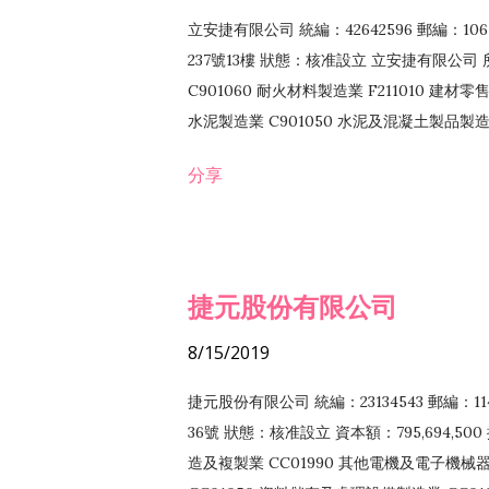
立安捷有限公司 統編：42642596 郵編：
237號13樓 狀態：核准設立 立安捷有限公司 所
C901060 耐火材料製造業 F211010 建材零售
水泥製造業 C901050 水泥及混凝土製品製造業 
冷作工程業 E603120 噴砂工程業 E801010
分享
EZ99990 其他工程業 F102170 食品什貨批
F108040 化粧品批發業 F203010 食品什
業 F208040 化粧品零售業 F399040 無店
ZZ99999 除許可業務外，得經營法令非禁
捷元股份有限公司
8/15/2019
捷元股份有限公司 統編：23134543 郵編
36號 狀態：核准設立 資本額：795,694,5
造及複製業 CC01990 其他電機及電子機械器材