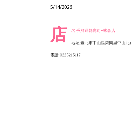
5/14/2026
店
名:爭鮮迴轉壽司-林森店
地址:臺北市中山區康樂里中山北路
電話:0225215117