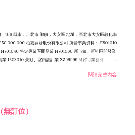
郵編：106 縣市：台北市 鄉鎮：大安區 地址：臺北市大安區敦化南
50,000,000 柏嘉開發股份有限公司 所營事業資料： E801010
H701040 特定專業區開發業 H701060 新市鎮、新社區開發業
租賃業 I503010 景觀、室內設計業 ZZ99999 除許可業務外，得經
閱讀完整內容
（無訂位）