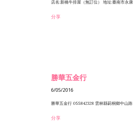
店名:新橋牛排屋（無訂位） 地址:臺南市永康區復
分享
勝華五金行
6/05/2016
勝華五金行 055842328 雲林縣莿桐鄉中山路
分享