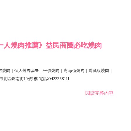
一人燒肉推薦》益民商圈必吃燒肉
吃燒肉｜個人燒肉套餐｜平價燒肉｜高cp值燒肉｜隱藏版燒肉｜
錦南街19號1樓 電話:0422258111
閱讀完整內容