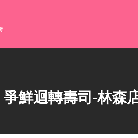
跳到主要內容
業。
爭鮮迴轉壽司-林森