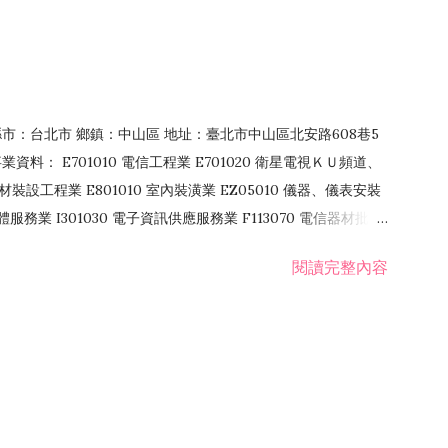
4 縣市：台北市 鄉鎮：中山區 地址：臺北市中山區北安路608巷5
資料： E701010 電信工程業 E701020 衛星電視ＫＵ頻道、
裝設工程業 E801010 室內裝潢業 EZ05010 儀器、儀表安裝
訊軟體服務業 I301030 電子資訊供應服務業 F113070 電信器材批發
 國際貿易業 ZZ99999 除許可業務外，得經營法令非禁止或限制之業
閱讀完整內容
業 F401171 酒類輸入業