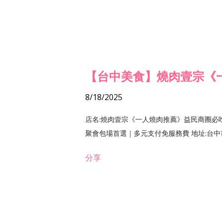
【台中美食】燒肉壹宗《
8/18/2025
店名:燒肉壹宗《一人燒肉推薦》益民商圈必
聚會包場首選｜多元支付免服務費 地址:台中市北區
分享