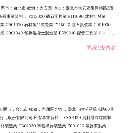
106 縣市：台北市 鄉鎮：大安區 地址：臺北市大安區復興南路2段
營事業資料： F215020 礦石零售業 F111090 建材批發業
業 C901070 石材製品製造業 F115020 礦石批發業 C901030
C901040 預拌混凝土製造業 E599010 配管工程業 E603110
 室內裝潢業 E901010 油漆工程業 E903010 防蝕、防銹工程業
閱讀完整內容
發業 F106020 日常用品批發業 F108031 醫療器材批發業
貨、飲料零售業 F206020 日常用品零售業 F208031 醫療器材零售
面零售業 F399990 其他綜合零售業 F401010 國際貿易業
止或限制之業務
：114 縣市：台北市 鄉鎮：內湖區 地址：臺北市內湖區瑞光路66巷
00 捷元股份有限公司 所營事業資料： CC01120 資料儲存媒體製
製造業 CB01020 事務機器製造業 E601020 電器安裝業