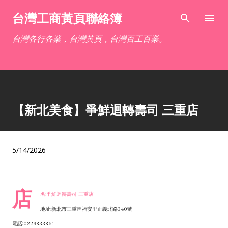
跳到主要內容
台灣工商黃頁聯絡簿
台灣各行各業，台灣黃頁，台灣百工百業。
【新北美食】爭鮮迴轉壽司 三重店
5/14/2026
店
名:爭鮮迴轉壽司 三重店
地址:新北市三重區福安里正義北路340號
電話:0229833861