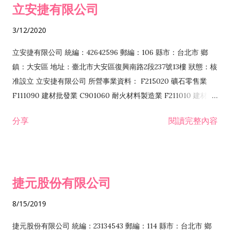
立安捷有限公司
業 F401171 酒類輸入業
3/12/2020
立安捷有限公司 統編：42642596 郵編：106 縣市：台北市 鄉
鎮：大安區 地址：臺北市大安區復興南路2段237號13樓 狀態：核
准設立 立安捷有限公司 所營事業資料： F215020 礦石零售業
F111090 建材批發業 C901060 耐火材料製造業 F211010 建材零
售業 C901070 石材製品製造業 F115020 礦石批發業 C901030
分享
閱讀完整內容
水泥製造業 C901050 水泥及混凝土製品製造業 C901040 預拌混
凝土製造業 E599010 配管工程業 E603110 冷作工程業 E603120
噴砂工程業 E801010 室內裝潢業 E901010 油漆工程業 E903010
防蝕、防銹工程業 EZ99990 其他工程業 F102170 食品什貨批發
捷元股份有限公司
業 F106020 日常用品批發業 F108031 醫療器材批發業 F108040
化粧品批發業 F203010 食品什貨、飲料零售業 F206020 日常用
8/15/2019
品零售業 F208031 醫療器材零售業 F208040 化粧品零售業
F399040 無店面零售業 F399990 其他綜合零售業 F401010 國
捷元股份有限公司 統編：23134543 郵編：114 縣市：台北市 鄉