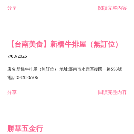
租售業 H701040 特定專業區開發業 H701060 新市鎮、新社區開
分享
閱讀完整內容
發業 H703090 不動產買賣業 H703100 不動產租賃業 I503010
景觀、室內設計業 ZZ99999 除許可業務外，得經營法令非禁止
或限制之業務
【台南美食】新橋牛排屋（無訂位）
7/03/2026
店名:新橋牛排屋（無訂位） 地址:臺南市永康區復國一路556號
電話:062025705
分享
閱讀完整內容
勝華五金行