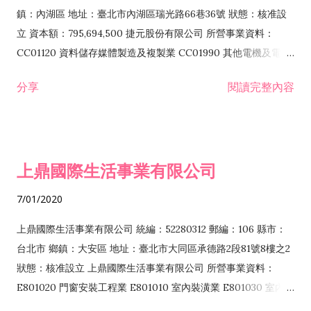
際貿易業 ZZ99999 除許可業務外，得經營法令非禁止或限制之
鎮：內湖區 地址：臺北市內湖區瑞光路66巷36號 狀態：核准設
業務
立 資本額：795,694,500 捷元股份有限公司 所營事業資料：
CC01120 資料儲存媒體製造及複製業 CC01990 其他電機及電子
機械器材製造業 CB01020 事務機器製造業 E601020 電器安裝業
分享
閱讀完整內容
CC01050 資料儲存及處理設備製造業 CC01060 有線通信機械器
材製造業 E605010 電腦設備安裝業 CC01070 無線通信機械器材
製造業 F113020 電器批發業 E701010 電信工程業 CC01080 電
子零組件製造業 CC01110 電腦及其週邊設備製造業 F113050 電
上鼎國際生活事業有限公司
腦及事務性機器設備批發業 F113070 電信器材批發業 F118010
資訊軟體批發業 F119010 電子材料批發業 F213010 電器零售業
7/01/2020
F213030 電腦及事務性機器設備零售業 F213060 電信器材零售
業 F218010 資訊軟體零售業 F219010 電子材料零售業 F399990
上鼎國際生活事業有限公司 統編：52280312 郵編：106 縣市：
其他綜合零售業 F399040 無店面零售業 F401010 國際貿易業
台北市 鄉鎮：大安區 地址：臺北市大同區承德路2段81號8樓之2
F601010 智慧財產權業 G801010 倉儲業 I102010 投資顧問業
狀態：核准設立 上鼎國際生活事業有限公司 所營事業資料：
I103060 管理顧問業 I199990 其他顧問服務業 I105010 藝術品
E801020 門窗安裝工程業 E801010 室內裝潢業 E801030 室內輕
諮詢顧問業 I301010 資訊軟體服務業 I301020 資料處理服務業
鋼架工程業 E801040 玻璃安裝工程業 E801070 廚具、衛浴設備