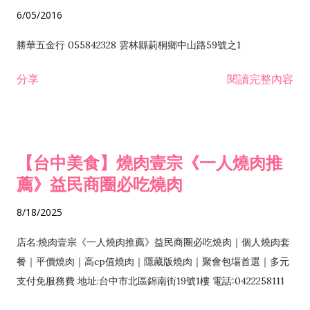
6/05/2016
勝華五金行 055842328 雲林縣莿桐鄉中山路59號之1
分享
閱讀完整內容
【台中美食】燒肉壹宗《一人燒肉推
薦》益民商圈必吃燒肉
8/18/2025
店名:燒肉壹宗《一人燒肉推薦》益民商圈必吃燒肉｜個人燒肉套
餐｜平價燒肉｜高cp值燒肉｜隱藏版燒肉｜聚會包場首選｜多元
支付免服務費 地址:台中市北區錦南街19號1樓 電話:0422258111