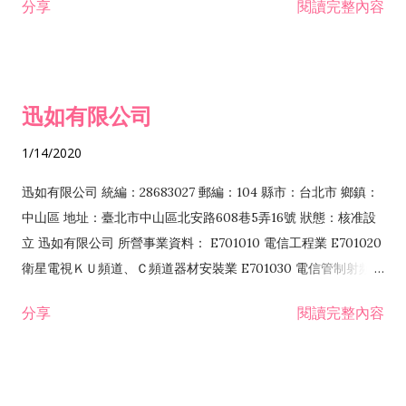
分享
閱讀完整內容
迅如有限公司
1/14/2020
迅如有限公司 統編：28683027 郵編：104 縣市：台北市 鄉鎮：
中山區 地址：臺北市中山區北安路608巷5弄16號 狀態：核准設
立 迅如有限公司 所營事業資料： E701010 電信工程業 E701020
衛星電視ＫＵ頻道、Ｃ頻道器材安裝業 E701030 電信管制射頻器
材裝設工程業 E801010 室內裝潢業 EZ05010 儀器、儀表安裝工
分享
閱讀完整內容
程業 I102010 投資顧問業 I301010 資訊軟體服務業 I301030 電
子資訊供應服務業 F113070 電信器材批發業 F118010 資訊軟體
批發業 F401010 國際貿易業 ZZ99999 除許可業務外，得經營法
令非禁止或限制之業務 F102030 菸酒批發業 F203020 菸酒零售