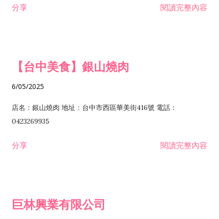
分享
閱讀完整內容
I301030 電子資訊供應服務業 I401010 一般廣告服務業 I501010
安裝工程業 F206020 日常用品零售業 F206040 水器材料零售業
產品設計業 IE01010 電信業務門號代辦業 IZ06010 理貨包裝業
F206060 祭祀用品零售業 F207030 清潔用品零售業 F211010 建
IZ09010 管理系統驗證業 IZ12010 人力派遣業 IZ13010 網路認
材零售業 F213010 電器零售業 F213030 電腦及事務性機器設備
證服務業 IZ15010 市場研究及民意調查業 IZ99990 其他工商服
零售業 F217010 消防安全設備零售業 F218010 資訊軟體零售業
【台中美食】銀山燒肉
務業 J399010 軟體出版業 J601010 藝文服務業 J602010 演藝活
H701010 住宅及大樓開發租售業 H701020 工業廠房開發租售業
動業 J701040 休閒活動場館業 J802010 運動訓練業 JA02010 電
H701050 投資興建公共建設業 H701060 新市鎮、新社區開發業
6/05/2025
器及電子產品修理業 JB01010 會議及展覽服務業 JD01010 工商
H701070 區段徵收及市地重劃代辦業 H701090 都市更新整建維
徵信服務業 JE01010 租賃業 E801010 室內裝潢業 E603010 電
護業 H702010 建築經理業 H703090 不動產買賣業 H703100 不
店名：銀山燒肉 地址：台中市西區華美街416號 電話：
纜安裝工程業 EZ05010 儀器、儀表安裝工程業 F102030 菸酒批
動產租賃業 I103060 管理顧問業 I199990 其他顧問服務業
0423269935
發業 F10...
I301010 資訊軟體服務業 I301020 資料處理服務業 I301030 電子
分享
閱讀完整內容
資訊供應服務業 IF01010 消防安全設備檢修業 JZ99050 仲介服
務業 JZ99990 未分類其他服務業 F201070 花卉零售業 F203010
食品什貨、飲料零售業 F204110 布疋、衣著、鞋、帽、傘、服飾
品零售業 F207200 化學原料零售業 F209060 文教、樂器、育樂
巨林興業有限公司
用品零售業 F215010 首飾及貴金屬零售業 F399040 無店面零售
業 F399990 其他綜合零售業 I301040 第三方支付服務業