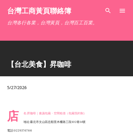
跳到主要內容
台灣工商黃頁聯絡簿
台灣各行各業，台灣黃頁，台灣百工百業。
【台北美食】昇咖啡
5/27/2026
店
名:昇咖啡｜會議包廂・空間租借（包廂預約制）
地址:臺北市文山區忠順里木柵路三段102巷14號
電話:0229376766