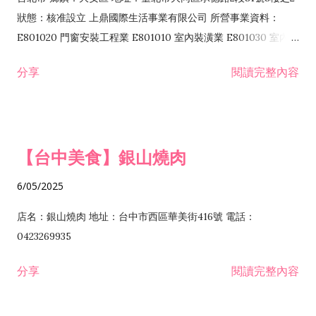
F601010 智慧財產權業 G801010 倉儲業 I102010 投資顧問業
狀態：核准設立 上鼎國際生活事業有限公司 所營事業資料：
I103060 管理顧問業 I199990 其他顧問服務業 I105010 藝術品
E801020 門窗安裝工程業 E801010 室內裝潢業 E801030 室內輕
諮詢顧問業 I301010 資訊軟體服務業 I301020 資料處理服務業
鋼架工程業 E801040 玻璃安裝工程業 E801070 廚具、衛浴設備
分享
閱讀完整內容
I301030 電子資訊供應服務業 I401010 一般廣告服務業 I501010
安裝工程業 F206020 日常用品零售業 F206040 水器材料零售業
產品設計業 IE01010 電信業務門號代辦業 IZ06010 理貨包裝業
F206060 祭祀用品零售業 F207030 清潔用品零售業 F211010 建
IZ09010 管理系統驗證業 IZ12010 人力派遣業 IZ13010 網路認
材零售業 F213010 電器零售業 F213030 電腦及事務性機器設備
證服務業 IZ15010 市場研究及民意調查業 IZ99990 其他工商服
零售業 F217010 消防安全設備零售業 F218010 資訊軟體零售業
【台中美食】銀山燒肉
務業 J399010 軟體出版業 J601010 藝文服務業 J602010 演藝活
H701010 住宅及大樓開發租售業 H701020 工業廠房開發租售業
動業 J701040 休閒活動場館業 J802010 運動訓練業 JA02010 電
H701050 投資興建公共建設業 H701060 新市鎮、新社區開發業
6/05/2025
器及電子產品修理業 JB01010 會議及展覽服務業 JD01010 工商
H701070 區段徵收及市地重劃代辦業 H701090 都市更新整建維
徵信服務業 JE01010 租賃業 E801010 室內裝潢業 E603010 電
護業 H702010 建築經理業 H703090 不動產買賣業 H703100 不
店名：銀山燒肉 地址：台中市西區華美街416號 電話：
纜安裝工程業 EZ05010 儀器、儀表安裝工程業 F102030 菸酒批
動產租賃業 I103060 管理顧問業 I199990 其他顧問服務業
0423269935
發業 F10...
I301010 資訊軟體服務業 I301020 資料處理服務業 I301030 電子
分享
閱讀完整內容
資訊供應服務業 IF01010 消防安全設備檢修業 JZ99050 仲介服
務業 JZ99990 未分類其他服務業 F201070 花卉零售業 F203010
食品什貨、飲料零售業 F204110 布疋、衣著、鞋、帽、傘、服飾