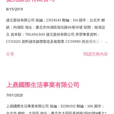
化粧品批發業 F203010 食品什貨、飲料零售業 F206020 日常用
8/15/2019
品零售業 F208031 醫療器材零售業 F208040 化粧品零售業
F399040 無店面零售業 F399990 其他綜合零售業 F401010 國
捷元股份有限公司 統編：23134543 郵編：114 縣市：台北市 鄉
際貿易業 ZZ99999 除許可業務外，得經營法令非禁止或限制之
鎮：內湖區 地址：臺北市內湖區瑞光路66巷36號 狀態：核准設
業務
立 資本額：795,694,500 捷元股份有限公司 所營事業資料：
CC01120 資料儲存媒體製造及複製業 CC01990 其他電機及電子
機械器材製造業 CB01020 事務機器製造業 E601020 電器安裝業
分享
閱讀完整內容
CC01050 資料儲存及處理設備製造業 CC01060 有線通信機械器
材製造業 E605010 電腦設備安裝業 CC01070 無線通信機械器材
製造業 F113020 電器批發業 E701010 電信工程業 CC01080 電
子零組件製造業 CC01110 電腦及其週邊設備製造業 F113050 電
上鼎國際生活事業有限公司
腦及事務性機器設備批發業 F113070 電信器材批發業 F118010
資訊軟體批發業 F119010 電子材料批發業 F213010 電器零售業
7/01/2020
F213030 電腦及事務性機器設備零售業 F213060 電信器材零售
業 F218010 資訊軟體零售業 F219010 電子材料零售業 F399990
上鼎國際生活事業有限公司 統編：52280312 郵編：106 縣市：
其他綜合零售業 F399040 無店面零售業 F401010 國際貿易業
台北市 鄉鎮：大安區 地址：臺北市大同區承德路2段81號8樓之2