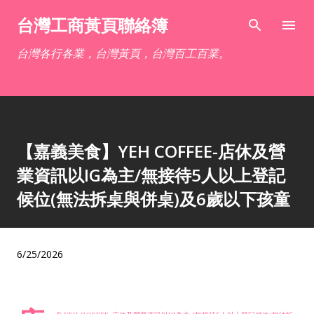
跳到主要內容
台灣工商黃頁聯絡簿
台灣各行各業，台灣黃頁，台灣百工百業。
【嘉義美食】YEH COFFEE-店休及營
業資訊以IG為主/無接待5人以上登記
候位(無法拆桌與併桌)及6歲以下孩童
6/25/2026