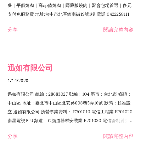
餐｜平價燒肉｜高cp值燒肉｜隱藏版燒肉｜聚會包場首選｜多元
支付免服務費 地址:台中市北區錦南街19號1樓 電話:0422258111
分享
閱讀完整內容
迅如有限公司
1/14/2020
迅如有限公司 統編：28683027 郵編：104 縣市：台北市 鄉鎮：
中山區 地址：臺北市中山區北安路608巷5弄16號 狀態：核准設
立 迅如有限公司 所營事業資料： E701010 電信工程業 E701020
衛星電視ＫＵ頻道、Ｃ頻道器材安裝業 E701030 電信管制射頻器
材裝設工程業 E801010 室內裝潢業 EZ05010 儀器、儀表安裝工
分享
閱讀完整內容
程業 I102010 投資顧問業 I301010 資訊軟體服務業 I301030 電