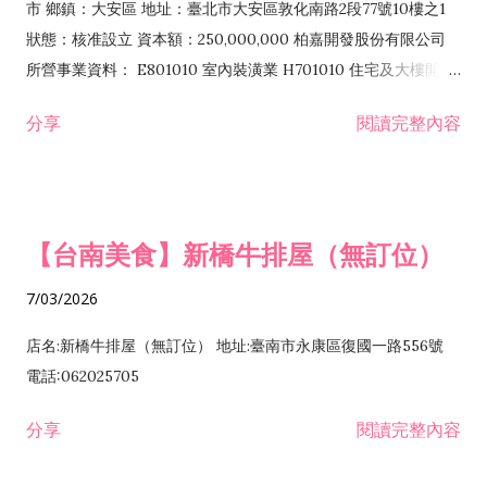
市 鄉鎮：大安區 地址：臺北市大安區敦化南路2段77號10樓之1
狀態：核准設立 資本額：250,000,000 柏嘉開發股份有限公司
所營事業資料： E801010 室內裝潢業 H701010 住宅及大樓開發
租售業 H701040 特定專業區開發業 H701060 新市鎮、新社區開
分享
閱讀完整內容
發業 H703090 不動產買賣業 H703100 不動產租賃業 I503010
景觀、室內設計業 ZZ99999 除許可業務外，得經營法令非禁止
或限制之業務
【台南美食】新橋牛排屋（無訂位）
7/03/2026
店名:新橋牛排屋（無訂位） 地址:臺南市永康區復國一路556號
電話:062025705
分享
閱讀完整內容