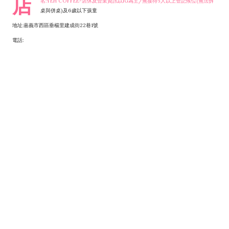
店
名:YEH COFFEE-店休及營業資訊以IG為主/無接待5人以上登記候位(無法拆
桌與併桌)及6歲以下孩童
地址:嘉義市西區垂楊里建成街22巷1號
電話: