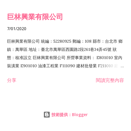
品零售業 F207200 化學原料零售業 F209060 文教、樂器、育樂
巨林興業有限公司
用品零售業 F215010 首飾及貴金屬零售業 F399040 無店面零售
業 F399990 其他綜合零售業 I301040 第三方支付服務業
7/01/2020
I401010 一般廣告服務業 I401020 廣告傳單分送業 I501010 產
品設計業 I502010 服飾設計業 I503010 景觀、室內設計業
巨林興業有限公司 統編：52280925 郵編：108 縣市：台北市 鄉
IZ06010 理貨包裝業 IZ12010 人力派遣業 JZ99090 喜慶綜合服
鎮：萬華區 地址：臺北市萬華區西園路2段261巷34弄45號 狀
務業 ZZ99999 除許可業務外，得經營法令非禁止或限制之業務
態：核准設立 巨林興業有限公司 所營事業資料： E801010 室內
F106010 五金批發業...
裝潢業 E901010 油漆工程業 F111090 建材批發業 F211010 建材
零售業 F220010 耐火材料零售業 A102080 園藝服務業 J101010
分享
閱讀完整內容
建築物清潔服務業 J101090 廢棄物清理業 JE01010 租賃業
H701010 住宅及大樓開發租售業 H701020 工業廠房開發租售業
H701050 投資興建公共建設業 H701060 新市鎮、新社區開發業
H703090 不動產買賣業 H703100 不動產租賃業 ZZ99999 除許
技術提供：Blogger
可業務外，得經營法令非禁止或限制之業務