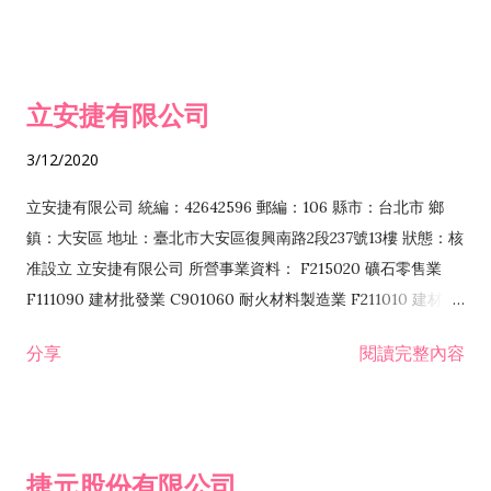
子資訊供應服務業 F113070 電信器材批發業 F118010 資訊軟體
批發業 F401010 國際貿易業 ZZ99999 除許可業務外，得經營法
令非禁止或限制之業務 F102030 菸酒批發業 F203020 菸酒零售
立安捷有限公司
業 F401171 酒類輸入業
3/12/2020
立安捷有限公司 統編：42642596 郵編：106 縣市：台北市 鄉
鎮：大安區 地址：臺北市大安區復興南路2段237號13樓 狀態：核
准設立 立安捷有限公司 所營事業資料： F215020 礦石零售業
F111090 建材批發業 C901060 耐火材料製造業 F211010 建材零
售業 C901070 石材製品製造業 F115020 礦石批發業 C901030
分享
閱讀完整內容
水泥製造業 C901050 水泥及混凝土製品製造業 C901040 預拌混
凝土製造業 E599010 配管工程業 E603110 冷作工程業 E603120
噴砂工程業 E801010 室內裝潢業 E901010 油漆工程業 E903010
防蝕、防銹工程業 EZ99990 其他工程業 F102170 食品什貨批發
捷元股份有限公司
業 F106020 日常用品批發業 F108031 醫療器材批發業 F108040