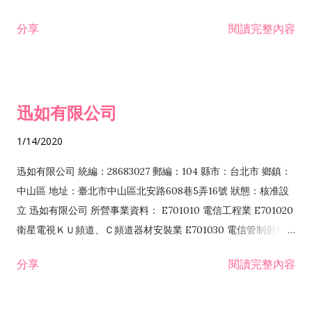
分享
閱讀完整內容
迅如有限公司
1/14/2020
迅如有限公司 統編：28683027 郵編：104 縣市：台北市 鄉鎮：
中山區 地址：臺北市中山區北安路608巷5弄16號 狀態：核准設
立 迅如有限公司 所營事業資料： E701010 電信工程業 E701020
衛星電視ＫＵ頻道、Ｃ頻道器材安裝業 E701030 電信管制射頻器
材裝設工程業 E801010 室內裝潢業 EZ05010 儀器、儀表安裝工
分享
閱讀完整內容
程業 I102010 投資顧問業 I301010 資訊軟體服務業 I301030 電
子資訊供應服務業 F113070 電信器材批發業 F118010 資訊軟體
批發業 F401010 國際貿易業 ZZ99999 除許可業務外，得經營法