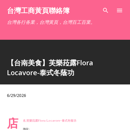
跳到主要內容
台灣工商黃頁聯絡簿
台灣各行各業，台灣黃頁，台灣百工百業。
【台南美食】芙樂菈露Flora
Locavore-泰式冬蔭功
6/29/2026
店
名:芙樂菈露Flora Locavore-泰式冬蔭功
地址: