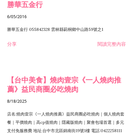
勝華五金行
6/05/2016
勝華五金行 055842328 雲林縣莿桐鄉中山路59號之1
分享
閱讀完整內容
【台中美食】燒肉壹宗《一人燒肉推
薦》益民商圈必吃燒肉
8/18/2025
店名:燒肉壹宗《一人燒肉推薦》益民商圈必吃燒肉｜個人燒肉套
餐｜平價燒肉｜高cp值燒肉｜隱藏版燒肉｜聚會包場首選｜多元
支付免服務費 地址:台中市北區錦南街19號1樓 電話:0422258111