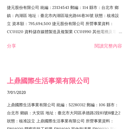
F399040 無店面零售業 F399990 其他綜合零售業 F401010 國
捷元股份有限公司 統編：23134543 郵編：114 縣市：台北市 鄉
際貿易業 ZZ99999 除許可業務外，得經營法令非禁止或限制之
鎮：內湖區 地址：臺北市內湖區瑞光路66巷36號 狀態：核准設
業務
立 資本額：795,694,500 捷元股份有限公司 所營事業資料：
CC01120 資料儲存媒體製造及複製業 CC01990 其他電機及電子
機械器材製造業 CB01020 事務機器製造業 E601020 電器安裝業
分享
閱讀完整內容
CC01050 資料儲存及處理設備製造業 CC01060 有線通信機械器
材製造業 E605010 電腦設備安裝業 CC01070 無線通信機械器材
製造業 F113020 電器批發業 E701010 電信工程業 CC01080 電
子零組件製造業 CC01110 電腦及其週邊設備製造業 F113050 電
上鼎國際生活事業有限公司
腦及事務性機器設備批發業 F113070 電信器材批發業 F118010
資訊軟體批發業 F119010 電子材料批發業 F213010 電器零售業
7/01/2020
F213030 電腦及事務性機器設備零售業 F213060 電信器材零售
業 F218010 資訊軟體零售業 F219010 電子材料零售業 F399990
上鼎國際生活事業有限公司 統編：52280312 郵編：106 縣市：
其他綜合零售業 F399040 無店面零售業 F401010 國際貿易業
台北市 鄉鎮：大安區 地址：臺北市大同區承德路2段81號8樓之2
F601010 智慧財產權業 G801010 倉儲業 I102010 投資顧問業
狀態：核准設立 上鼎國際生活事業有限公司 所營事業資料：
I103060 管理顧問業 I199990 其他顧問服務業 I105010 藝術品