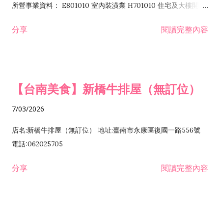
所營事業資料： E801010 室內裝潢業 H701010 住宅及大樓開發
租售業 H701040 特定專業區開發業 H701060 新市鎮、新社區開
分享
閱讀完整內容
發業 H703090 不動產買賣業 H703100 不動產租賃業 I503010
景觀、室內設計業 ZZ99999 除許可業務外，得經營法令非禁止
或限制之業務
【台南美食】新橋牛排屋（無訂位）
7/03/2026
店名:新橋牛排屋（無訂位） 地址:臺南市永康區復國一路556號
電話:062025705
分享
閱讀完整內容