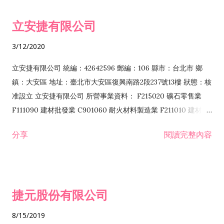
令非禁止或限制之業務 F102030 菸酒批發業 F203020 菸酒零售
立安捷有限公司
業 F401171 酒類輸入業
3/12/2020
立安捷有限公司 統編：42642596 郵編：106 縣市：台北市 鄉
鎮：大安區 地址：臺北市大安區復興南路2段237號13樓 狀態：核
准設立 立安捷有限公司 所營事業資料： F215020 礦石零售業
F111090 建材批發業 C901060 耐火材料製造業 F211010 建材零
售業 C901070 石材製品製造業 F115020 礦石批發業 C901030
分享
閱讀完整內容
水泥製造業 C901050 水泥及混凝土製品製造業 C901040 預拌混
凝土製造業 E599010 配管工程業 E603110 冷作工程業 E603120
噴砂工程業 E801010 室內裝潢業 E901010 油漆工程業 E903010
防蝕、防銹工程業 EZ99990 其他工程業 F102170 食品什貨批發
捷元股份有限公司
業 F106020 日常用品批發業 F108031 醫療器材批發業 F108040
化粧品批發業 F203010 食品什貨、飲料零售業 F206020 日常用
8/15/2019
品零售業 F208031 醫療器材零售業 F208040 化粧品零售業