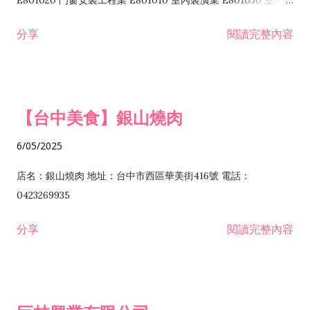
E801020 門窗安裝工程業 E801010 室內裝潢業 E801030 室內輕
諮詢顧問業 I301010 資訊軟體服務業 I301020 資料處理服務業
鋼架工程業 E801040 玻璃安裝工程業 E801070 廚具、衛浴設備
分享
閱讀完整內容
I301030 電子資訊供應服務業 I401010 一般廣告服務業 I501010
安裝工程業 F206020 日常用品零售業 F206040 水器材料零售業
產品設計業 IE01010 電信業務門號代辦業 IZ06010 理貨包裝業
F206060 祭祀用品零售業 F207030 清潔用品零售業 F211010 建
IZ09010 管理系統驗證業 IZ12010 人力派遣業 IZ13010 網路認
材零售業 F213010 電器零售業 F213030 電腦及事務性機器設備
證服務業 IZ15010 市場研究及民意調查業 IZ99990 其他工商服
零售業 F217010 消防安全設備零售業 F218010 資訊軟體零售業
【台中美食】銀山燒肉
務業 J399010 軟體出版業 J601010 藝文服務業 J602010 演藝活
H701010 住宅及大樓開發租售業 H701020 工業廠房開發租售業
動業 J701040 休閒活動場館業 J802010 運動訓練業 JA02010 電
H701050 投資興建公共建設業 H701060 新市鎮、新社區開發業
6/05/2025
器及電子產品修理業 JB01010 會議及展覽服務業 JD01010 工商
H701070 區段徵收及市地重劃代辦業 H701090 都市更新整建維
徵信服務業 JE01010 租賃業 E801010 室內裝潢業 E603010 電
護業 H702010 建築經理業 H703090 不動產買賣業 H703100 不
店名：銀山燒肉 地址：台中市西區華美街416號 電話：
纜安裝工程業 EZ05010 儀器、儀表安裝工程業 F102030 菸酒批
動產租賃業 I103060 管理顧問業 I199990 其他顧問服務業
0423269935
發業 F10...
I301010 資訊軟體服務業 I301020 資料處理服務業 I301030 電子
分享
閱讀完整內容
資訊供應服務業 IF01010 消防安全設備檢修業 JZ99050 仲介服
務業 JZ99990 未分類其他服務業 F201070 花卉零售業 F203010
食品什貨、飲料零售業 F204110 布疋、衣著、鞋、帽、傘、服飾
品零售業 F207200 化學原料零售業 F209060 文教、樂器、育樂