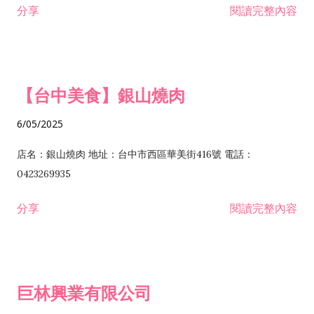
分享
閱讀完整內容
I301030 電子資訊供應服務業 I401010 一般廣告服務業 I501010
安裝工程業 F206020 日常用品零售業 F206040 水器材料零售業
產品設計業 IE01010 電信業務門號代辦業 IZ06010 理貨包裝業
F206060 祭祀用品零售業 F207030 清潔用品零售業 F211010 建
IZ09010 管理系統驗證業 IZ12010 人力派遣業 IZ13010 網路認
材零售業 F213010 電器零售業 F213030 電腦及事務性機器設備
證服務業 IZ15010 市場研究及民意調查業 IZ99990 其他工商服
零售業 F217010 消防安全設備零售業 F218010 資訊軟體零售業
【台中美食】銀山燒肉
務業 J399010 軟體出版業 J601010 藝文服務業 J602010 演藝活
H701010 住宅及大樓開發租售業 H701020 工業廠房開發租售業
動業 J701040 休閒活動場館業 J802010 運動訓練業 JA02010 電
H701050 投資興建公共建設業 H701060 新市鎮、新社區開發業
6/05/2025
器及電子產品修理業 JB01010 會議及展覽服務業 JD01010 工商
H701070 區段徵收及市地重劃代辦業 H701090 都市更新整建維
徵信服務業 JE01010 租賃業 E801010 室內裝潢業 E603010 電
護業 H702010 建築經理業 H703090 不動產買賣業 H703100 不
店名：銀山燒肉 地址：台中市西區華美街416號 電話：
纜安裝工程業 EZ05010 儀器、儀表安裝工程業 F102030 菸酒批
動產租賃業 I103060 管理顧問業 I199990 其他顧問服務業
0423269935
發業 F10...
I301010 資訊軟體服務業 I301020 資料處理服務業 I301030 電子
分享
閱讀完整內容
資訊供應服務業 IF01010 消防安全設備檢修業 JZ99050 仲介服
務業 JZ99990 未分類其他服務業 F201070 花卉零售業 F203010
食品什貨、飲料零售業 F204110 布疋、衣著、鞋、帽、傘、服飾
品零售業 F207200 化學原料零售業 F209060 文教、樂器、育樂
巨林興業有限公司
用品零售業 F215010 首飾及貴金屬零售業 F399040 無店面零售
業 F399990 其他綜合零售業 I301040 第三方支付服務業