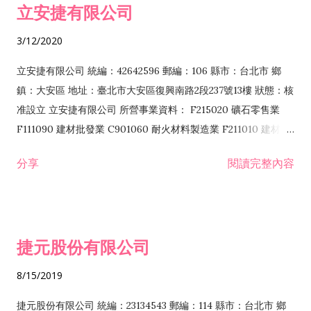
立安捷有限公司
業 F401171 酒類輸入業
3/12/2020
立安捷有限公司 統編：42642596 郵編：106 縣市：台北市 鄉
鎮：大安區 地址：臺北市大安區復興南路2段237號13樓 狀態：核
准設立 立安捷有限公司 所營事業資料： F215020 礦石零售業
F111090 建材批發業 C901060 耐火材料製造業 F211010 建材零
售業 C901070 石材製品製造業 F115020 礦石批發業 C901030
分享
閱讀完整內容
水泥製造業 C901050 水泥及混凝土製品製造業 C901040 預拌混
凝土製造業 E599010 配管工程業 E603110 冷作工程業 E603120
噴砂工程業 E801010 室內裝潢業 E901010 油漆工程業 E903010
防蝕、防銹工程業 EZ99990 其他工程業 F102170 食品什貨批發
捷元股份有限公司
業 F106020 日常用品批發業 F108031 醫療器材批發業 F108040
化粧品批發業 F203010 食品什貨、飲料零售業 F206020 日常用
8/15/2019
品零售業 F208031 醫療器材零售業 F208040 化粧品零售業
F399040 無店面零售業 F399990 其他綜合零售業 F401010 國
捷元股份有限公司 統編：23134543 郵編：114 縣市：台北市 鄉