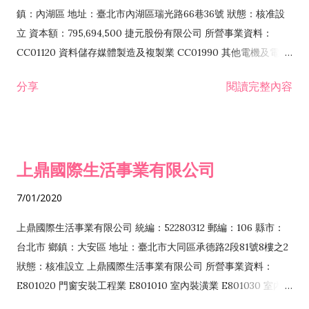
際貿易業 ZZ99999 除許可業務外，得經營法令非禁止或限制之
鎮：內湖區 地址：臺北市內湖區瑞光路66巷36號 狀態：核准設
業務
立 資本額：795,694,500 捷元股份有限公司 所營事業資料：
CC01120 資料儲存媒體製造及複製業 CC01990 其他電機及電子
機械器材製造業 CB01020 事務機器製造業 E601020 電器安裝業
分享
閱讀完整內容
CC01050 資料儲存及處理設備製造業 CC01060 有線通信機械器
材製造業 E605010 電腦設備安裝業 CC01070 無線通信機械器材
製造業 F113020 電器批發業 E701010 電信工程業 CC01080 電
子零組件製造業 CC01110 電腦及其週邊設備製造業 F113050 電
上鼎國際生活事業有限公司
腦及事務性機器設備批發業 F113070 電信器材批發業 F118010
資訊軟體批發業 F119010 電子材料批發業 F213010 電器零售業
7/01/2020
F213030 電腦及事務性機器設備零售業 F213060 電信器材零售
業 F218010 資訊軟體零售業 F219010 電子材料零售業 F399990
上鼎國際生活事業有限公司 統編：52280312 郵編：106 縣市：
其他綜合零售業 F399040 無店面零售業 F401010 國際貿易業
台北市 鄉鎮：大安區 地址：臺北市大同區承德路2段81號8樓之2
F601010 智慧財產權業 G801010 倉儲業 I102010 投資顧問業
狀態：核准設立 上鼎國際生活事業有限公司 所營事業資料：
I103060 管理顧問業 I199990 其他顧問服務業 I105010 藝術品
E801020 門窗安裝工程業 E801010 室內裝潢業 E801030 室內輕
諮詢顧問業 I301010 資訊軟體服務業 I301020 資料處理服務業
鋼架工程業 E801040 玻璃安裝工程業 E801070 廚具、衛浴設備