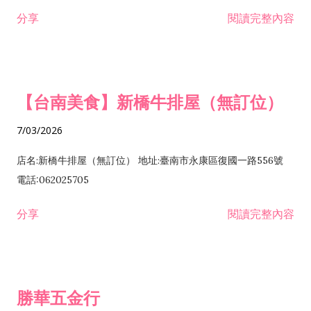
租售業 H701040 特定專業區開發業 H701060 新市鎮、新社區開
分享
閱讀完整內容
發業 H703090 不動產買賣業 H703100 不動產租賃業 I503010
景觀、室內設計業 ZZ99999 除許可業務外，得經營法令非禁止
或限制之業務
【台南美食】新橋牛排屋（無訂位）
7/03/2026
店名:新橋牛排屋（無訂位） 地址:臺南市永康區復國一路556號
電話:062025705
分享
閱讀完整內容
勝華五金行