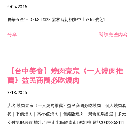
6/05/2016
勝華五金行 055842328 雲林縣莿桐鄉中山路59號之1
分享
閱讀完整內容
【台中美食】燒肉壹宗《一人燒肉推
薦》益民商圈必吃燒肉
8/18/2025
店名:燒肉壹宗《一人燒肉推薦》益民商圈必吃燒肉｜個人燒肉套
餐｜平價燒肉｜高cp值燒肉｜隱藏版燒肉｜聚會包場首選｜多元
支付免服務費 地址:台中市北區錦南街19號1樓 電話:0422258111