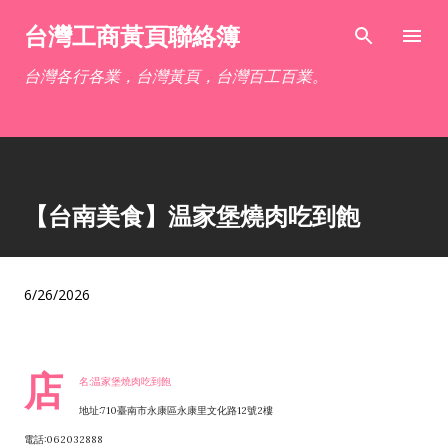
跳到主要內容
台灣工商黃頁聯絡簿
台灣各行各業，台灣黃頁，台灣百工百業。
【台南美食】温家堡燒肉吃到飽
6/26/2026
店
名:温家堡燒肉吃到飽
地址:710臺南市永康區永康里文化路12號2樓
電話:062032888