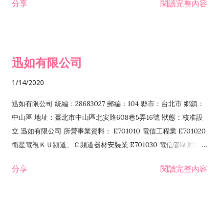
分享
閱讀完整內容
迅如有限公司
1/14/2020
迅如有限公司 統編：28683027 郵編：104 縣市：台北市 鄉鎮：
中山區 地址：臺北市中山區北安路608巷5弄16號 狀態：核准設
立 迅如有限公司 所營事業資料： E701010 電信工程業 E701020
衛星電視ＫＵ頻道、Ｃ頻道器材安裝業 E701030 電信管制射頻器
材裝設工程業 E801010 室內裝潢業 EZ05010 儀器、儀表安裝工
分享
閱讀完整內容
程業 I102010 投資顧問業 I301010 資訊軟體服務業 I301030 電
子資訊供應服務業 F113070 電信器材批發業 F118010 資訊軟體
批發業 F401010 國際貿易業 ZZ99999 除許可業務外，得經營法
令非禁止或限制之業務 F102030 菸酒批發業 F203020 菸酒零售