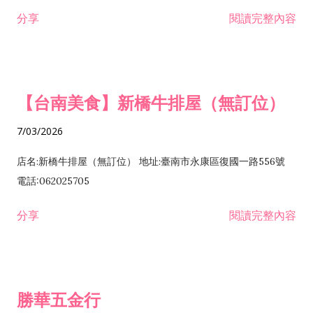
租售業 H701040 特定專業區開發業 H701060 新市鎮、新社區開
分享
閱讀完整內容
發業 H703090 不動產買賣業 H703100 不動產租賃業 I503010
景觀、室內設計業 ZZ99999 除許可業務外，得經營法令非禁止
或限制之業務
【台南美食】新橋牛排屋（無訂位）
7/03/2026
店名:新橋牛排屋（無訂位） 地址:臺南市永康區復國一路556號
電話:062025705
分享
閱讀完整內容
勝華五金行