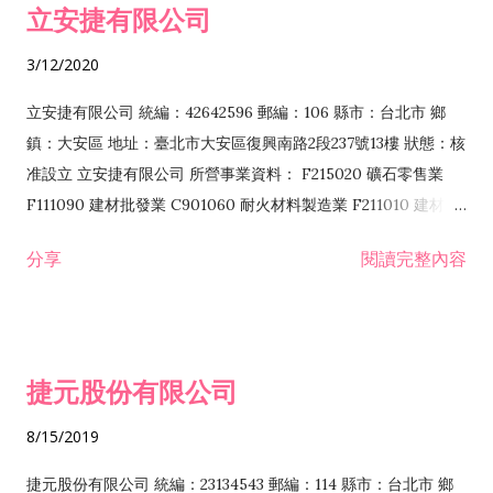
立安捷有限公司
業 F401171 酒類輸入業
3/12/2020
立安捷有限公司 統編：42642596 郵編：106 縣市：台北市 鄉
鎮：大安區 地址：臺北市大安區復興南路2段237號13樓 狀態：核
准設立 立安捷有限公司 所營事業資料： F215020 礦石零售業
F111090 建材批發業 C901060 耐火材料製造業 F211010 建材零
售業 C901070 石材製品製造業 F115020 礦石批發業 C901030
分享
閱讀完整內容
水泥製造業 C901050 水泥及混凝土製品製造業 C901040 預拌混
凝土製造業 E599010 配管工程業 E603110 冷作工程業 E603120
噴砂工程業 E801010 室內裝潢業 E901010 油漆工程業 E903010
防蝕、防銹工程業 EZ99990 其他工程業 F102170 食品什貨批發
捷元股份有限公司
業 F106020 日常用品批發業 F108031 醫療器材批發業 F108040
化粧品批發業 F203010 食品什貨、飲料零售業 F206020 日常用
8/15/2019
品零售業 F208031 醫療器材零售業 F208040 化粧品零售業
F399040 無店面零售業 F399990 其他綜合零售業 F401010 國
捷元股份有限公司 統編：23134543 郵編：114 縣市：台北市 鄉