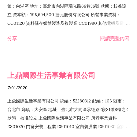
際貿易業 ZZ99999 除許可業務外，得經營法令非禁止或限制之
鎮：內湖區 地址：臺北市內湖區瑞光路66巷36號 狀態：核准設
業務
立 資本額：795,694,500 捷元股份有限公司 所營事業資料：
CC01120 資料儲存媒體製造及複製業 CC01990 其他電機及電子
機械器材製造業 CB01020 事務機器製造業 E601020 電器安裝業
分享
閱讀完整內容
CC01050 資料儲存及處理設備製造業 CC01060 有線通信機械器
材製造業 E605010 電腦設備安裝業 CC01070 無線通信機械器材
製造業 F113020 電器批發業 E701010 電信工程業 CC01080 電
子零組件製造業 CC01110 電腦及其週邊設備製造業 F113050 電
上鼎國際生活事業有限公司
腦及事務性機器設備批發業 F113070 電信器材批發業 F118010
資訊軟體批發業 F119010 電子材料批發業 F213010 電器零售業
7/01/2020
F213030 電腦及事務性機器設備零售業 F213060 電信器材零售
業 F218010 資訊軟體零售業 F219010 電子材料零售業 F399990
上鼎國際生活事業有限公司 統編：52280312 郵編：106 縣市：
其他綜合零售業 F399040 無店面零售業 F401010 國際貿易業
台北市 鄉鎮：大安區 地址：臺北市大同區承德路2段81號8樓之2
F601010 智慧財產權業 G801010 倉儲業 I102010 投資顧問業
狀態：核准設立 上鼎國際生活事業有限公司 所營事業資料：
I103060 管理顧問業 I199990 其他顧問服務業 I105010 藝術品
E801020 門窗安裝工程業 E801010 室內裝潢業 E801030 室內輕
諮詢顧問業 I301010 資訊軟體服務業 I301020 資料處理服務業
鋼架工程業 E801040 玻璃安裝工程業 E801070 廚具、衛浴設備