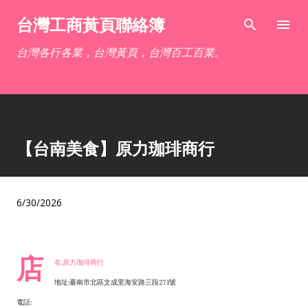
跳到主要內容
台灣工商黃頁聯絡簿
台灣各行各業，台灣黃頁，台灣百工百業。
【台南美食】原力珈琲商行
6/30/2026
店
名:原力珈琲商行
地址:臺南市北區文成里海安路三段271號
電話: