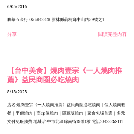
6/05/2016
勝華五金行 055842328 雲林縣莿桐鄉中山路59號之1
分享
閱讀完整內容
【台中美食】燒肉壹宗《一人燒肉推
薦》益民商圈必吃燒肉
8/18/2025
店名:燒肉壹宗《一人燒肉推薦》益民商圈必吃燒肉｜個人燒肉套
餐｜平價燒肉｜高cp值燒肉｜隱藏版燒肉｜聚會包場首選｜多元
支付免服務費 地址:台中市北區錦南街19號1樓 電話:0422258111