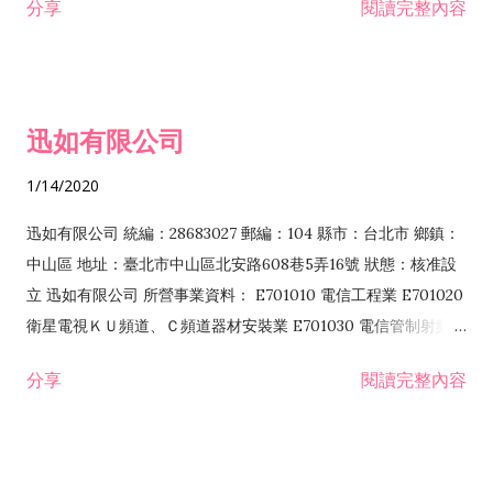
分享
閱讀完整內容
迅如有限公司
1/14/2020
迅如有限公司 統編：28683027 郵編：104 縣市：台北市 鄉鎮：
中山區 地址：臺北市中山區北安路608巷5弄16號 狀態：核准設
立 迅如有限公司 所營事業資料： E701010 電信工程業 E701020
衛星電視ＫＵ頻道、Ｃ頻道器材安裝業 E701030 電信管制射頻器
材裝設工程業 E801010 室內裝潢業 EZ05010 儀器、儀表安裝工
分享
閱讀完整內容
程業 I102010 投資顧問業 I301010 資訊軟體服務業 I301030 電
子資訊供應服務業 F113070 電信器材批發業 F118010 資訊軟體
批發業 F401010 國際貿易業 ZZ99999 除許可業務外，得經營法
令非禁止或限制之業務 F102030 菸酒批發業 F203020 菸酒零售