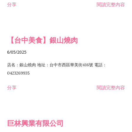
分享
閱讀完整內容
I301030 電子資訊供應服務業 I401010 一般廣告服務業 I501010
安裝工程業 F206020 日常用品零售業 F206040 水器材料零售業
產品設計業 IE01010 電信業務門號代辦業 IZ06010 理貨包裝業
F206060 祭祀用品零售業 F207030 清潔用品零售業 F211010 建
IZ09010 管理系統驗證業 IZ12010 人力派遣業 IZ13010 網路認
材零售業 F213010 電器零售業 F213030 電腦及事務性機器設備
證服務業 IZ15010 市場研究及民意調查業 IZ99990 其他工商服
零售業 F217010 消防安全設備零售業 F218010 資訊軟體零售業
【台中美食】銀山燒肉
務業 J399010 軟體出版業 J601010 藝文服務業 J602010 演藝活
H701010 住宅及大樓開發租售業 H701020 工業廠房開發租售業
動業 J701040 休閒活動場館業 J802010 運動訓練業 JA02010 電
H701050 投資興建公共建設業 H701060 新市鎮、新社區開發業
6/05/2025
器及電子產品修理業 JB01010 會議及展覽服務業 JD01010 工商
H701070 區段徵收及市地重劃代辦業 H701090 都市更新整建維
徵信服務業 JE01010 租賃業 E801010 室內裝潢業 E603010 電
護業 H702010 建築經理業 H703090 不動產買賣業 H703100 不
店名：銀山燒肉 地址：台中市西區華美街416號 電話：
纜安裝工程業 EZ05010 儀器、儀表安裝工程業 F102030 菸酒批
動產租賃業 I103060 管理顧問業 I199990 其他顧問服務業
0423269935
發業 F10...
I301010 資訊軟體服務業 I301020 資料處理服務業 I301030 電子
分享
閱讀完整內容
資訊供應服務業 IF01010 消防安全設備檢修業 JZ99050 仲介服
務業 JZ99990 未分類其他服務業 F201070 花卉零售業 F203010
食品什貨、飲料零售業 F204110 布疋、衣著、鞋、帽、傘、服飾
品零售業 F207200 化學原料零售業 F209060 文教、樂器、育樂
巨林興業有限公司
用品零售業 F215010 首飾及貴金屬零售業 F399040 無店面零售
業 F399990 其他綜合零售業 I301040 第三方支付服務業