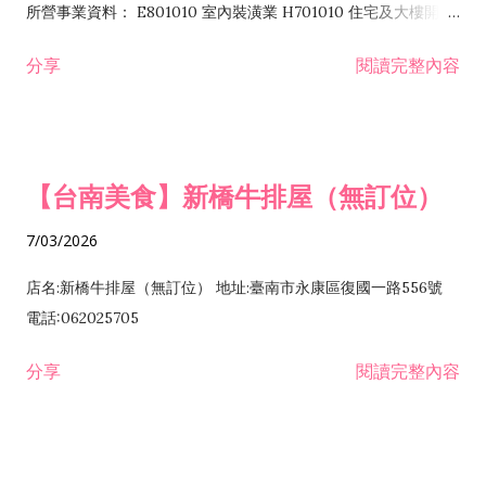
所營事業資料： E801010 室內裝潢業 H701010 住宅及大樓開發
租售業 H701040 特定專業區開發業 H701060 新市鎮、新社區開
分享
閱讀完整內容
發業 H703090 不動產買賣業 H703100 不動產租賃業 I503010
景觀、室內設計業 ZZ99999 除許可業務外，得經營法令非禁止
或限制之業務
【台南美食】新橋牛排屋（無訂位）
7/03/2026
店名:新橋牛排屋（無訂位） 地址:臺南市永康區復國一路556號
電話:062025705
分享
閱讀完整內容