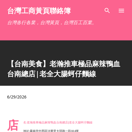
跳到主要內容
台灣工商黃頁聯絡簿
台灣各行各業，台灣黃頁，台灣百工百業。
【台南美食】老瀚推車極品麻辣鴨血
台南總店|老全大腸蚵仔麵線
6/29/2026
店
名:老瀚推車極品麻辣鴨血台南總店|老全大腸蚵仔麵線
地址:臺南市中西區法華里大同路一段184號