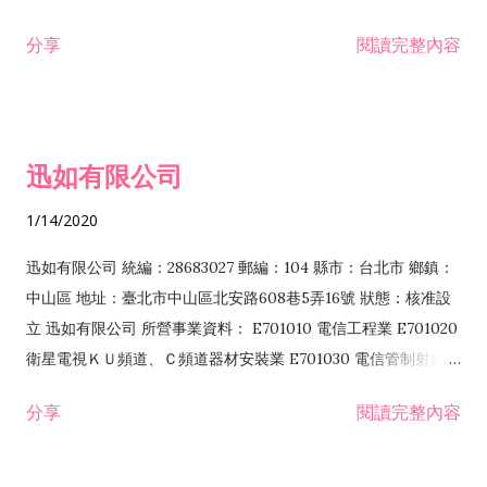
分享
閱讀完整內容
迅如有限公司
1/14/2020
迅如有限公司 統編：28683027 郵編：104 縣市：台北市 鄉鎮：
中山區 地址：臺北市中山區北安路608巷5弄16號 狀態：核准設
立 迅如有限公司 所營事業資料： E701010 電信工程業 E701020
衛星電視ＫＵ頻道、Ｃ頻道器材安裝業 E701030 電信管制射頻器
材裝設工程業 E801010 室內裝潢業 EZ05010 儀器、儀表安裝工
分享
閱讀完整內容
程業 I102010 投資顧問業 I301010 資訊軟體服務業 I301030 電
子資訊供應服務業 F113070 電信器材批發業 F118010 資訊軟體
批發業 F401010 國際貿易業 ZZ99999 除許可業務外，得經營法