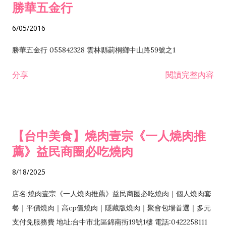
勝華五金行
6/05/2016
勝華五金行 055842328 雲林縣莿桐鄉中山路59號之1
分享
閱讀完整內容
【台中美食】燒肉壹宗《一人燒肉推
薦》益民商圈必吃燒肉
8/18/2025
店名:燒肉壹宗《一人燒肉推薦》益民商圈必吃燒肉｜個人燒肉套
餐｜平價燒肉｜高cp值燒肉｜隱藏版燒肉｜聚會包場首選｜多元
支付免服務費 地址:台中市北區錦南街19號1樓 電話:0422258111