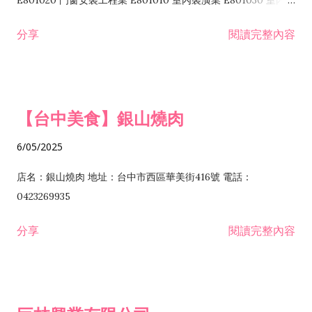
E801020 門窗安裝工程業 E801010 室內裝潢業 E801030 室內輕
諮詢顧問業 I301010 資訊軟體服務業 I301020 資料處理服務業
鋼架工程業 E801040 玻璃安裝工程業 E801070 廚具、衛浴設備
分享
閱讀完整內容
I301030 電子資訊供應服務業 I401010 一般廣告服務業 I501010
安裝工程業 F206020 日常用品零售業 F206040 水器材料零售業
產品設計業 IE01010 電信業務門號代辦業 IZ06010 理貨包裝業
F206060 祭祀用品零售業 F207030 清潔用品零售業 F211010 建
IZ09010 管理系統驗證業 IZ12010 人力派遣業 IZ13010 網路認
材零售業 F213010 電器零售業 F213030 電腦及事務性機器設備
證服務業 IZ15010 市場研究及民意調查業 IZ99990 其他工商服
零售業 F217010 消防安全設備零售業 F218010 資訊軟體零售業
【台中美食】銀山燒肉
務業 J399010 軟體出版業 J601010 藝文服務業 J602010 演藝活
H701010 住宅及大樓開發租售業 H701020 工業廠房開發租售業
動業 J701040 休閒活動場館業 J802010 運動訓練業 JA02010 電
H701050 投資興建公共建設業 H701060 新市鎮、新社區開發業
6/05/2025
器及電子產品修理業 JB01010 會議及展覽服務業 JD01010 工商
H701070 區段徵收及市地重劃代辦業 H701090 都市更新整建維
徵信服務業 JE01010 租賃業 E801010 室內裝潢業 E603010 電
護業 H702010 建築經理業 H703090 不動產買賣業 H703100 不
店名：銀山燒肉 地址：台中市西區華美街416號 電話：
纜安裝工程業 EZ05010 儀器、儀表安裝工程業 F102030 菸酒批
動產租賃業 I103060 管理顧問業 I199990 其他顧問服務業
0423269935
發業 F10...
I301010 資訊軟體服務業 I301020 資料處理服務業 I301030 電子
分享
閱讀完整內容
資訊供應服務業 IF01010 消防安全設備檢修業 JZ99050 仲介服
務業 JZ99990 未分類其他服務業 F201070 花卉零售業 F203010
食品什貨、飲料零售業 F204110 布疋、衣著、鞋、帽、傘、服飾
品零售業 F207200 化學原料零售業 F209060 文教、樂器、育樂