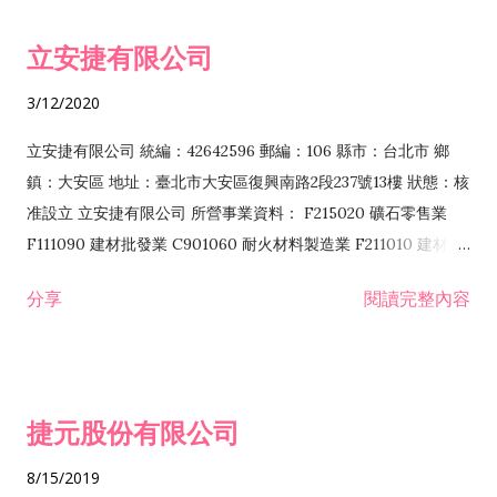
令非禁止或限制之業務 F102030 菸酒批發業 F203020 菸酒零售
立安捷有限公司
業 F401171 酒類輸入業
3/12/2020
立安捷有限公司 統編：42642596 郵編：106 縣市：台北市 鄉
鎮：大安區 地址：臺北市大安區復興南路2段237號13樓 狀態：核
准設立 立安捷有限公司 所營事業資料： F215020 礦石零售業
F111090 建材批發業 C901060 耐火材料製造業 F211010 建材零
售業 C901070 石材製品製造業 F115020 礦石批發業 C901030
分享
閱讀完整內容
水泥製造業 C901050 水泥及混凝土製品製造業 C901040 預拌混
凝土製造業 E599010 配管工程業 E603110 冷作工程業 E603120
噴砂工程業 E801010 室內裝潢業 E901010 油漆工程業 E903010
防蝕、防銹工程業 EZ99990 其他工程業 F102170 食品什貨批發
捷元股份有限公司
業 F106020 日常用品批發業 F108031 醫療器材批發業 F108040
化粧品批發業 F203010 食品什貨、飲料零售業 F206020 日常用
8/15/2019
品零售業 F208031 醫療器材零售業 F208040 化粧品零售業