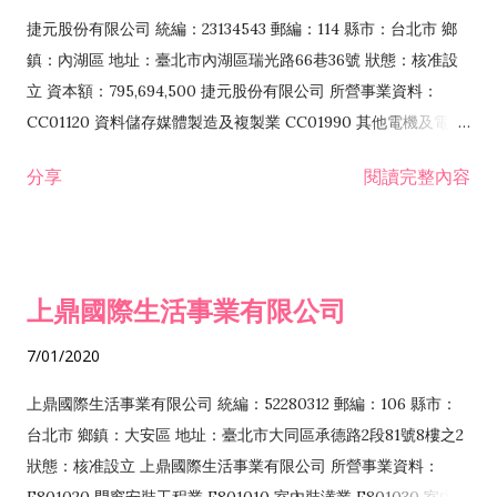
F399040 無店面零售業 F399990 其他綜合零售業 F401010 國
捷元股份有限公司 統編：23134543 郵編：114 縣市：台北市 鄉
際貿易業 ZZ99999 除許可業務外，得經營法令非禁止或限制之
鎮：內湖區 地址：臺北市內湖區瑞光路66巷36號 狀態：核准設
業務
立 資本額：795,694,500 捷元股份有限公司 所營事業資料：
CC01120 資料儲存媒體製造及複製業 CC01990 其他電機及電子
機械器材製造業 CB01020 事務機器製造業 E601020 電器安裝業
分享
閱讀完整內容
CC01050 資料儲存及處理設備製造業 CC01060 有線通信機械器
材製造業 E605010 電腦設備安裝業 CC01070 無線通信機械器材
製造業 F113020 電器批發業 E701010 電信工程業 CC01080 電
子零組件製造業 CC01110 電腦及其週邊設備製造業 F113050 電
上鼎國際生活事業有限公司
腦及事務性機器設備批發業 F113070 電信器材批發業 F118010
資訊軟體批發業 F119010 電子材料批發業 F213010 電器零售業
7/01/2020
F213030 電腦及事務性機器設備零售業 F213060 電信器材零售
業 F218010 資訊軟體零售業 F219010 電子材料零售業 F399990
上鼎國際生活事業有限公司 統編：52280312 郵編：106 縣市：
其他綜合零售業 F399040 無店面零售業 F401010 國際貿易業
台北市 鄉鎮：大安區 地址：臺北市大同區承德路2段81號8樓之2
F601010 智慧財產權業 G801010 倉儲業 I102010 投資顧問業
狀態：核准設立 上鼎國際生活事業有限公司 所營事業資料：
I103060 管理顧問業 I199990 其他顧問服務業 I105010 藝術品