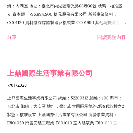
際貿易業 ZZ99999 除許可業務外，得經營法令非禁止或限制之
鎮：內湖區 地址：臺北市內湖區瑞光路66巷36號 狀態：核准設
業務
立 資本額：795,694,500 捷元股份有限公司 所營事業資料：
CC01120 資料儲存媒體製造及複製業 CC01990 其他電機及電子
機械器材製造業 CB01020 事務機器製造業 E601020 電器安裝業
分享
閱讀完整內容
CC01050 資料儲存及處理設備製造業 CC01060 有線通信機械器
材製造業 E605010 電腦設備安裝業 CC01070 無線通信機械器材
製造業 F113020 電器批發業 E701010 電信工程業 CC01080 電
子零組件製造業 CC01110 電腦及其週邊設備製造業 F113050 電
上鼎國際生活事業有限公司
腦及事務性機器設備批發業 F113070 電信器材批發業 F118010
資訊軟體批發業 F119010 電子材料批發業 F213010 電器零售業
7/01/2020
F213030 電腦及事務性機器設備零售業 F213060 電信器材零售
業 F218010 資訊軟體零售業 F219010 電子材料零售業 F399990
上鼎國際生活事業有限公司 統編：52280312 郵編：106 縣市：
其他綜合零售業 F399040 無店面零售業 F401010 國際貿易業
台北市 鄉鎮：大安區 地址：臺北市大同區承德路2段81號8樓之2
F601010 智慧財產權業 G801010 倉儲業 I102010 投資顧問業
狀態：核准設立 上鼎國際生活事業有限公司 所營事業資料：
I103060 管理顧問業 I199990 其他顧問服務業 I105010 藝術品
E801020 門窗安裝工程業 E801010 室內裝潢業 E801030 室內輕
諮詢顧問業 I301010 資訊軟體服務業 I301020 資料處理服務業
鋼架工程業 E801040 玻璃安裝工程業 E801070 廚具、衛浴設備