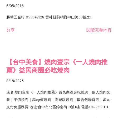
6/05/2016
勝華五金行 055842328 雲林縣莿桐鄉中山路59號之1
分享
閱讀完整內容
【台中美食】燒肉壹宗《一人燒肉推
薦》益民商圈必吃燒肉
8/18/2025
店名:燒肉壹宗《一人燒肉推薦》益民商圈必吃燒肉｜個人燒肉套
餐｜平價燒肉｜高cp值燒肉｜隱藏版燒肉｜聚會包場首選｜多元
支付免服務費 地址:台中市北區錦南街19號1樓 電話:0422258111