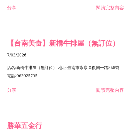
租售業 H701040 特定專業區開發業 H701060 新市鎮、新社區開
分享
閱讀完整內容
發業 H703090 不動產買賣業 H703100 不動產租賃業 I503010
景觀、室內設計業 ZZ99999 除許可業務外，得經營法令非禁止
或限制之業務
【台南美食】新橋牛排屋（無訂位）
7/03/2026
店名:新橋牛排屋（無訂位） 地址:臺南市永康區復國一路556號
電話:062025705
分享
閱讀完整內容
勝華五金行