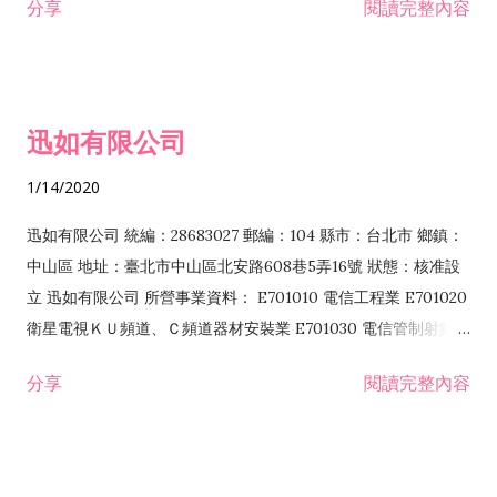
分享
閱讀完整內容
迅如有限公司
1/14/2020
迅如有限公司 統編：28683027 郵編：104 縣市：台北市 鄉鎮：
中山區 地址：臺北市中山區北安路608巷5弄16號 狀態：核准設
立 迅如有限公司 所營事業資料： E701010 電信工程業 E701020
衛星電視ＫＵ頻道、Ｃ頻道器材安裝業 E701030 電信管制射頻器
材裝設工程業 E801010 室內裝潢業 EZ05010 儀器、儀表安裝工
分享
閱讀完整內容
程業 I102010 投資顧問業 I301010 資訊軟體服務業 I301030 電
子資訊供應服務業 F113070 電信器材批發業 F118010 資訊軟體
批發業 F401010 國際貿易業 ZZ99999 除許可業務外，得經營法
令非禁止或限制之業務 F102030 菸酒批發業 F203020 菸酒零售