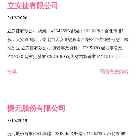
立安捷有限公司
業 F401171 酒類輸入業
3/12/2020
立安捷有限公司 統編：42642596 郵編：106 縣市：台北市 鄉
鎮：大安區 地址：臺北市大安區復興南路2段237號13樓 狀態：核
准設立 立安捷有限公司 所營事業資料： F215020 礦石零售業
F111090 建材批發業 C901060 耐火材料製造業 F211010 建材零
售業 C901070 石材製品製造業 F115020 礦石批發業 C901030
分享
閱讀完整內容
水泥製造業 C901050 水泥及混凝土製品製造業 C901040 預拌混
凝土製造業 E599010 配管工程業 E603110 冷作工程業 E603120
噴砂工程業 E801010 室內裝潢業 E901010 油漆工程業 E903010
防蝕、防銹工程業 EZ99990 其他工程業 F102170 食品什貨批發
捷元股份有限公司
業 F106020 日常用品批發業 F108031 醫療器材批發業 F108040
化粧品批發業 F203010 食品什貨、飲料零售業 F206020 日常用
8/15/2019
品零售業 F208031 醫療器材零售業 F208040 化粧品零售業
F399040 無店面零售業 F399990 其他綜合零售業 F401010 國
捷元股份有限公司 統編：23134543 郵編：114 縣市：台北市 鄉