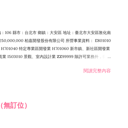
郵編：106 縣市：台北市 鄉鎮：大安區 地址：臺北市大安區敦化南
50,000,000 柏嘉開發股份有限公司 所營事業資料： E801010
H701040 特定專業區開發業 H701060 新市鎮、新社區開發業
租賃業 I503010 景觀、室內設計業 ZZ99999 除許可業務外，得經
閱讀完整內容
（無訂位）