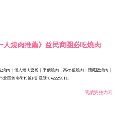
一人燒肉推薦》益民商圈必吃燒肉
吃燒肉｜個人燒肉套餐｜平價燒肉｜高cp值燒肉｜隱藏版燒肉｜
錦南街19號1樓 電話:0422258111
閱讀完整內容