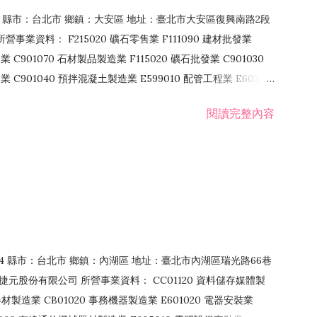
106 縣市：台北市 鄉鎮：大安區 地址：臺北市大安區復興南路2段
營事業資料： F215020 礦石零售業 F111090 建材批發業
業 C901070 石材製品製造業 F115020 礦石批發業 C901030
C901040 預拌混凝土製造業 E599010 配管工程業 E603110
 室內裝潢業 E901010 油漆工程業 E903010 防蝕、防銹工程業
閱讀完整內容
發業 F106020 日常用品批發業 F108031 醫療器材批發業
貨、飲料零售業 F206020 日常用品零售業 F208031 醫療器材零售
面零售業 F399990 其他綜合零售業 F401010 國際貿易業
止或限制之業務
：114 縣市：台北市 鄉鎮：內湖區 地址：臺北市內湖區瑞光路66巷
00 捷元股份有限公司 所營事業資料： CC01120 資料儲存媒體製
製造業 CB01020 事務機器製造業 E601020 電器安裝業