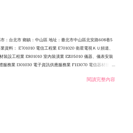
4 縣市：台北市 鄉鎮：中山區 地址：臺北市中山區北安路608巷5
資料： E701010 電信工程業 E701020 衛星電視ＫＵ頻道、
裝設工程業 E801010 室內裝潢業 EZ05010 儀器、儀表安裝
訊軟體服務業 I301030 電子資訊供應服務業 F113070 電信器材批發
 國際貿易業 ZZ99999 除許可業務外，得經營法令非禁止或限制之業
閱讀完整內容
業 F401171 酒類輸入業