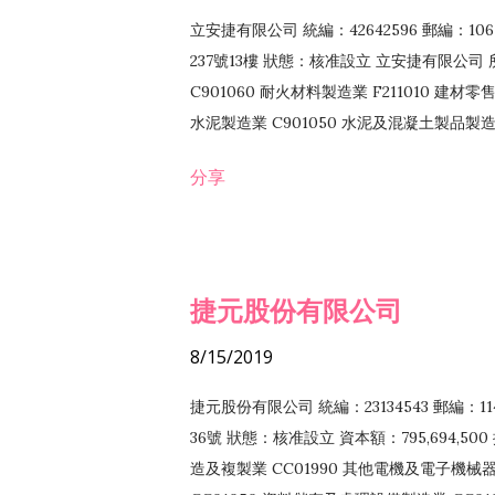
立安捷有限公司 統編：42642596 郵編：
237號13樓 狀態：核准設立 立安捷有限公司 所
C901060 耐火材料製造業 F211010 建材零售
水泥製造業 C901050 水泥及混凝土製品製造業 
冷作工程業 E603120 噴砂工程業 E801010
分享
EZ99990 其他工程業 F102170 食品什貨批
F108040 化粧品批發業 F203010 食品什
業 F208040 化粧品零售業 F399040 無店
ZZ99999 除許可業務外，得經營法令非禁
捷元股份有限公司
8/15/2019
捷元股份有限公司 統編：23134543 郵編
36號 狀態：核准設立 資本額：795,694,5
造及複製業 CC01990 其他電機及電子機械器材