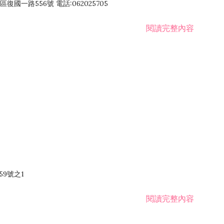
國一路556號 電話:062025705
閱讀完整內容
59號之1
閱讀完整內容