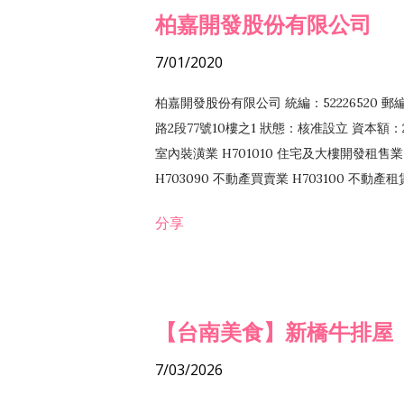
柏嘉開發股份有限公司
7/01/2020
柏嘉開發股份有限公司 統編：52226520 
路2段77號10樓之1 狀態：核准設立 資本額：2
室內裝潢業 H701010 住宅及大樓開發租售業 
H703090 不動產買賣業 H703100 不動產
營法令非禁止或限制之業務
分享
【台南美食】新橋牛排屋
7/03/2026