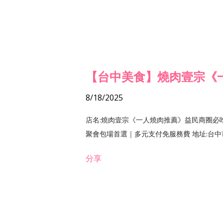
【台中美食】燒肉壹宗《
8/18/2025
店名:燒肉壹宗《一人燒肉推薦》益民商圈必
聚會包場首選｜多元支付免服務費 地址:台中市北區
分享