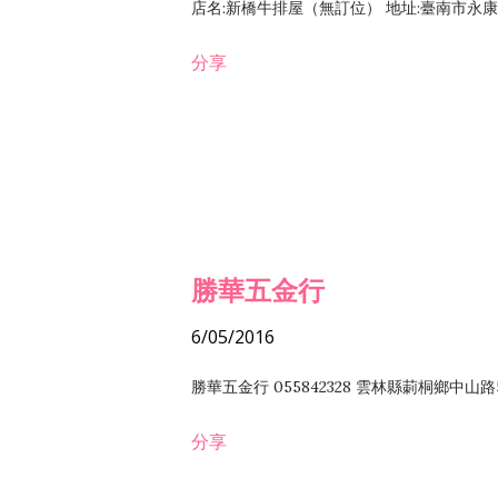
店名:新橋牛排屋（無訂位） 地址:臺南市永康區復
分享
勝華五金行
6/05/2016
勝華五金行 055842328 雲林縣莿桐鄉中山路
分享