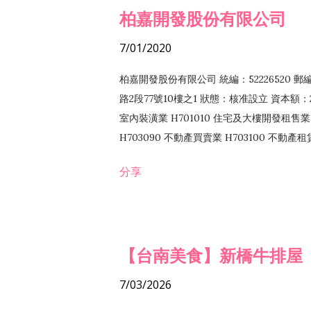
柏嘉開發股份有限公司
7/01/2020
柏嘉開發股份有限公司 統編：52226520 
路2段77號10樓之1 狀態：核准設立 資本額：2
室內裝潢業 H701010 住宅及大樓開發租售業 
H703090 不動產買賣業 H703100 不動產
營法令非禁止或限制之業務
分享
【台南美食】新橋牛排屋
7/03/2026