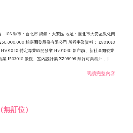
郵編：106 縣市：台北市 鄉鎮：大安區 地址：臺北市大安區敦化南
50,000,000 柏嘉開發股份有限公司 所營事業資料： E801010
H701040 特定專業區開發業 H701060 新市鎮、新社區開發業
租賃業 I503010 景觀、室內設計業 ZZ99999 除許可業務外，得經
閱讀完整內容
（無訂位）