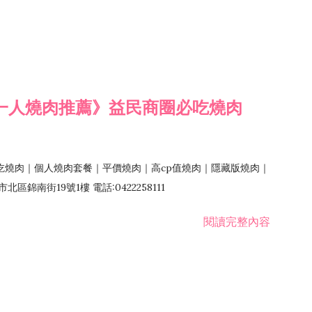
一人燒肉推薦》益民商圈必吃燒肉
吃燒肉｜個人燒肉套餐｜平價燒肉｜高cp值燒肉｜隱藏版燒肉｜
錦南街19號1樓 電話:0422258111
閱讀完整內容