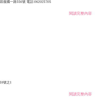
國一路556號 電話:062025705
閱讀完整內容
59號之1
閱讀完整內容