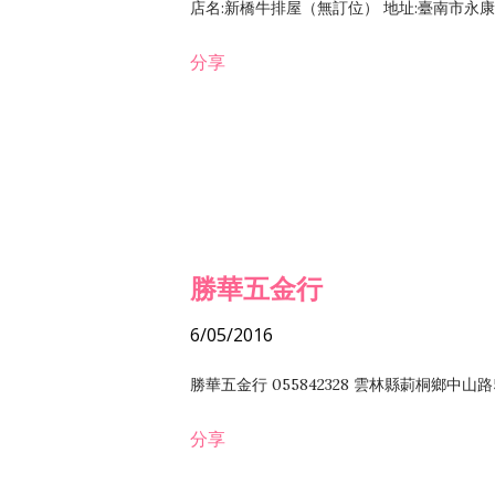
店名:新橋牛排屋（無訂位） 地址:臺南市永康區復
分享
勝華五金行
6/05/2016
勝華五金行 055842328 雲林縣莿桐鄉中山路
分享