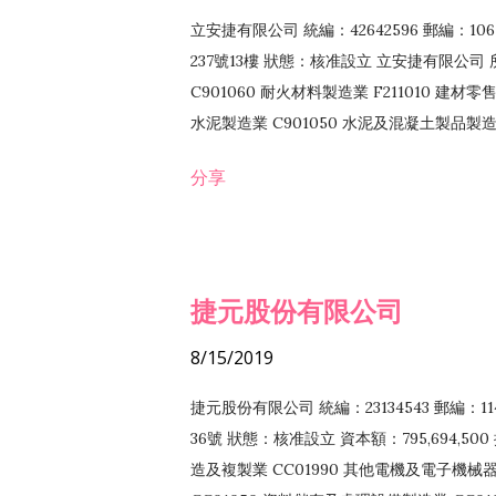
立安捷有限公司 統編：42642596 郵編：
237號13樓 狀態：核准設立 立安捷有限公司 所
C901060 耐火材料製造業 F211010 建材零售
水泥製造業 C901050 水泥及混凝土製品製造業 
冷作工程業 E603120 噴砂工程業 E801010
分享
EZ99990 其他工程業 F102170 食品什貨批
F108040 化粧品批發業 F203010 食品什
業 F208040 化粧品零售業 F399040 無店
ZZ99999 除許可業務外，得經營法令非禁
捷元股份有限公司
8/15/2019
捷元股份有限公司 統編：23134543 郵編
36號 狀態：核准設立 資本額：795,694,5
造及複製業 CC01990 其他電機及電子機械器材