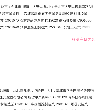
106 縣市：台北市 鄉鎮：大安區 地址：臺北市大安區復興南路2段
營事業資料： F215020 礦石零售業 F111090 建材批發業
業 C901070 石材製品製造業 F115020 礦石批發業 C901030
C901040 預拌混凝土製造業 E599010 配管工程業 E603110
 室內裝潢業 E901010 油漆工程業 E903010 防蝕、防銹工程業
閱讀完整內容
發業 F106020 日常用品批發業 F108031 醫療器材批發業
貨、飲料零售業 F206020 日常用品零售業 F208031 醫療器材零售
面零售業 F399990 其他綜合零售業 F401010 國際貿易業
止或限制之業務
：114 縣市：台北市 鄉鎮：內湖區 地址：臺北市內湖區瑞光路66巷
00 捷元股份有限公司 所營事業資料： CC01120 資料儲存媒體製
製造業 CB01020 事務機器製造業 E601020 電器安裝業