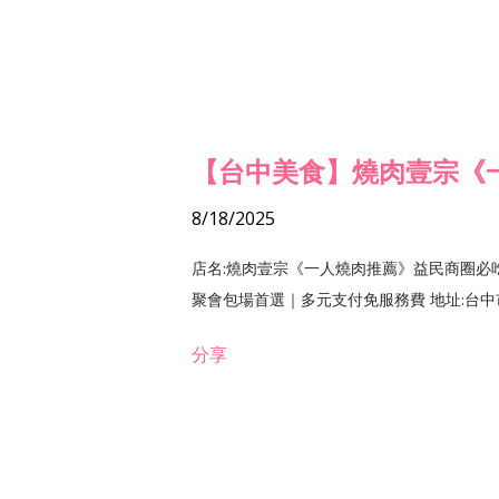
【台中美食】燒肉壹宗《
8/18/2025
店名:燒肉壹宗《一人燒肉推薦》益民商圈必
聚會包場首選｜多元支付免服務費 地址:台中市北區
分享