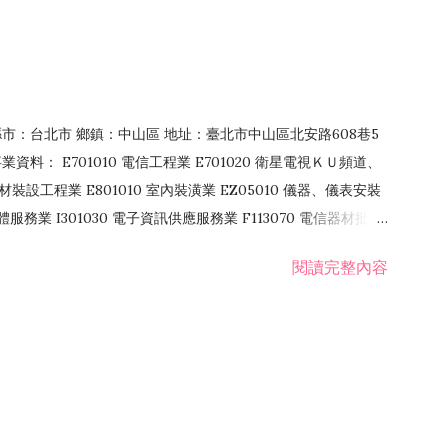
4 縣市：台北市 鄉鎮：中山區 地址：臺北市中山區北安路608巷5
資料： E701010 電信工程業 E701020 衛星電視ＫＵ頻道、
裝設工程業 E801010 室內裝潢業 EZ05010 儀器、儀表安裝
訊軟體服務業 I301030 電子資訊供應服務業 F113070 電信器材批發
 國際貿易業 ZZ99999 除許可業務外，得經營法令非禁止或限制之業
閱讀完整內容
業 F401171 酒類輸入業