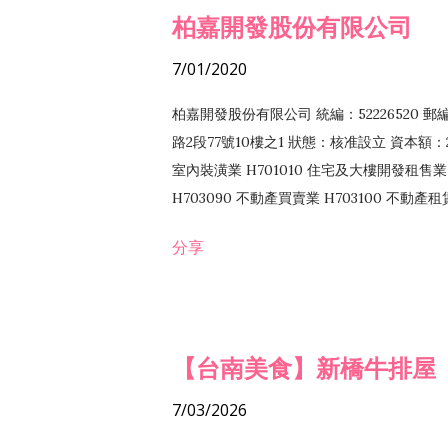
柏嘉開發股份有限公司
7/01/2020
柏嘉開發股份有限公司 統編：52226520 
路2段77號10樓之1 狀態：核准設立 資本額：2
室內裝潢業 H701010 住宅及大樓開發租售業 
H703090 不動產買賣業 H703100 不動產
營法令非禁止或限制之業務
分享
【台南美食】新橋牛排屋
7/03/2026