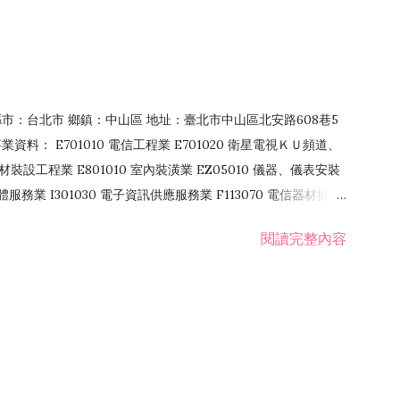
4 縣市：台北市 鄉鎮：中山區 地址：臺北市中山區北安路608巷5
資料： E701010 電信工程業 E701020 衛星電視ＫＵ頻道、
裝設工程業 E801010 室內裝潢業 EZ05010 儀器、儀表安裝
訊軟體服務業 I301030 電子資訊供應服務業 F113070 電信器材批發
 國際貿易業 ZZ99999 除許可業務外，得經營法令非禁止或限制之業
閱讀完整內容
業 F401171 酒類輸入業