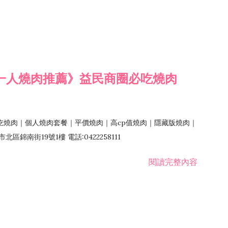
一人燒肉推薦》益民商圈必吃燒肉
吃燒肉｜個人燒肉套餐｜平價燒肉｜高cp值燒肉｜隱藏版燒肉｜
錦南街19號1樓 電話:0422258111
閱讀完整內容