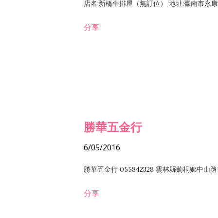
店名:新橋牛排屋（無訂位） 地址:臺南市永康區復
分享
勝華五金行
6/05/2016
勝華五金行 055842328 雲林縣莿桐鄉中山路
分享