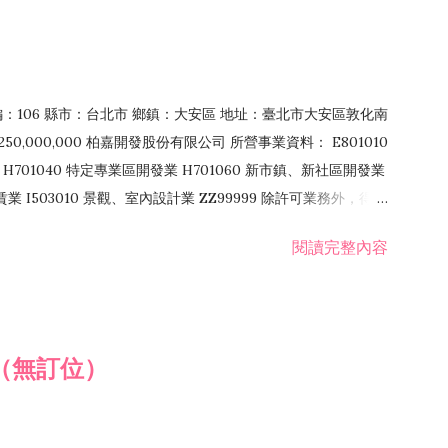
郵編：106 縣市：台北市 鄉鎮：大安區 地址：臺北市大安區敦化南
50,000,000 柏嘉開發股份有限公司 所營事業資料： E801010
H701040 特定專業區開發業 H701060 新市鎮、新社區開發業
租賃業 I503010 景觀、室內設計業 ZZ99999 除許可業務外，得經
閱讀完整內容
（無訂位）