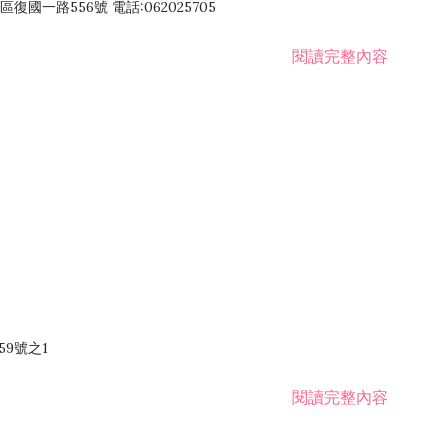
國一路556號 電話:062025705
閱讀完整內容
59號之1
閱讀完整內容