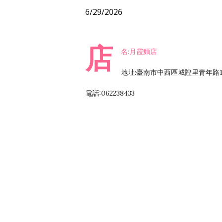
6/29/2026
店
名:月霞麵店
地址:臺南市中西區城隍里青年路16
電話:062238433