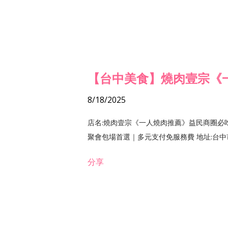
【台中美食】燒肉壹宗《
8/18/2025
店名:燒肉壹宗《一人燒肉推薦》益民商圈必
聚會包場首選｜多元支付免服務費 地址:台中市北區
分享