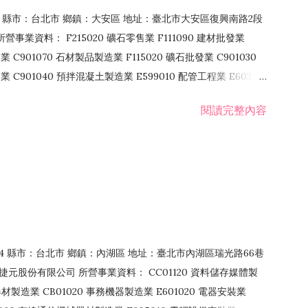
106 縣市：台北市 鄉鎮：大安區 地址：臺北市大安區復興南路2段
營事業資料： F215020 礦石零售業 F111090 建材批發業
業 C901070 石材製品製造業 F115020 礦石批發業 C901030
C901040 預拌混凝土製造業 E599010 配管工程業 E603110
 室內裝潢業 E901010 油漆工程業 E903010 防蝕、防銹工程業
閱讀完整內容
發業 F106020 日常用品批發業 F108031 醫療器材批發業
貨、飲料零售業 F206020 日常用品零售業 F208031 醫療器材零售
面零售業 F399990 其他綜合零售業 F401010 國際貿易業
止或限制之業務
：114 縣市：台北市 鄉鎮：內湖區 地址：臺北市內湖區瑞光路66巷
00 捷元股份有限公司 所營事業資料： CC01120 資料儲存媒體製
製造業 CB01020 事務機器製造業 E601020 電器安裝業