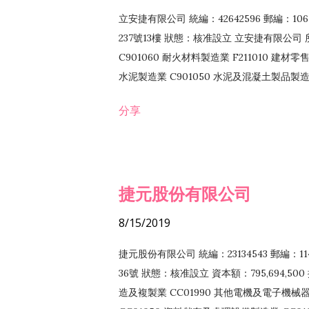
立安捷有限公司 統編：42642596 郵編：
237號13樓 狀態：核准設立 立安捷有限公司 所
C901060 耐火材料製造業 F211010 建材零售
水泥製造業 C901050 水泥及混凝土製品製造業 
冷作工程業 E603120 噴砂工程業 E801010
分享
EZ99990 其他工程業 F102170 食品什貨批
F108040 化粧品批發業 F203010 食品什
業 F208040 化粧品零售業 F399040 無店
ZZ99999 除許可業務外，得經營法令非禁
捷元股份有限公司
8/15/2019
捷元股份有限公司 統編：23134543 郵編
36號 狀態：核准設立 資本額：795,694,5
造及複製業 CC01990 其他電機及電子機械器材