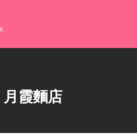
跳到主要內容
業。
】月霞麵店