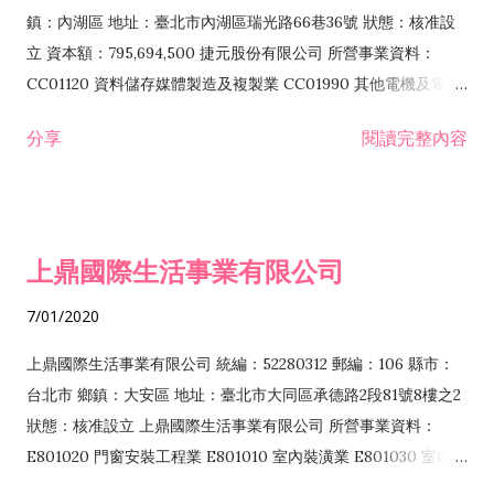
際貿易業 ZZ99999 除許可業務外，得經營法令非禁止或限制之
鎮：內湖區 地址：臺北市內湖區瑞光路66巷36號 狀態：核准設
業務
立 資本額：795,694,500 捷元股份有限公司 所營事業資料：
CC01120 資料儲存媒體製造及複製業 CC01990 其他電機及電子
機械器材製造業 CB01020 事務機器製造業 E601020 電器安裝業
分享
閱讀完整內容
CC01050 資料儲存及處理設備製造業 CC01060 有線通信機械器
材製造業 E605010 電腦設備安裝業 CC01070 無線通信機械器材
製造業 F113020 電器批發業 E701010 電信工程業 CC01080 電
子零組件製造業 CC01110 電腦及其週邊設備製造業 F113050 電
上鼎國際生活事業有限公司
腦及事務性機器設備批發業 F113070 電信器材批發業 F118010
資訊軟體批發業 F119010 電子材料批發業 F213010 電器零售業
7/01/2020
F213030 電腦及事務性機器設備零售業 F213060 電信器材零售
業 F218010 資訊軟體零售業 F219010 電子材料零售業 F399990
上鼎國際生活事業有限公司 統編：52280312 郵編：106 縣市：
其他綜合零售業 F399040 無店面零售業 F401010 國際貿易業
台北市 鄉鎮：大安區 地址：臺北市大同區承德路2段81號8樓之2
F601010 智慧財產權業 G801010 倉儲業 I102010 投資顧問業
狀態：核准設立 上鼎國際生活事業有限公司 所營事業資料：
I103060 管理顧問業 I199990 其他顧問服務業 I105010 藝術品
E801020 門窗安裝工程業 E801010 室內裝潢業 E801030 室內輕
諮詢顧問業 I301010 資訊軟體服務業 I301020 資料處理服務業
鋼架工程業 E801040 玻璃安裝工程業 E801070 廚具、衛浴設備