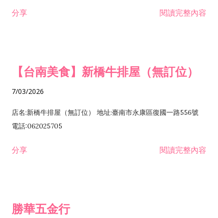
租售業 H701040 特定專業區開發業 H701060 新市鎮、新社區開
分享
閱讀完整內容
發業 H703090 不動產買賣業 H703100 不動產租賃業 I503010
景觀、室內設計業 ZZ99999 除許可業務外，得經營法令非禁止
或限制之業務
【台南美食】新橋牛排屋（無訂位）
7/03/2026
店名:新橋牛排屋（無訂位） 地址:臺南市永康區復國一路556號
電話:062025705
分享
閱讀完整內容
勝華五金行