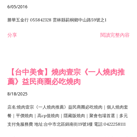
6/05/2016
勝華五金行 055842328 雲林縣莿桐鄉中山路59號之1
分享
閱讀完整內容
【台中美食】燒肉壹宗《一人燒肉推
薦》益民商圈必吃燒肉
8/18/2025
店名:燒肉壹宗《一人燒肉推薦》益民商圈必吃燒肉｜個人燒肉套
餐｜平價燒肉｜高cp值燒肉｜隱藏版燒肉｜聚會包場首選｜多元
支付免服務費 地址:台中市北區錦南街19號1樓 電話:0422258111