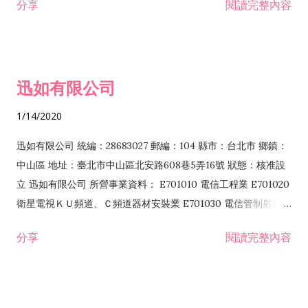
分享
閱讀完整內容
迅如有限公司
1/14/2020
迅如有限公司 統編：28683027 郵編：104 縣市：台北市 鄉鎮：
中山區 地址：臺北市中山區北安路608巷5弄16號 狀態：核准設
立 迅如有限公司 所營事業資料： E701010 電信工程業 E701020
衛星電視ＫＵ頻道、Ｃ頻道器材安裝業 E701030 電信管制射頻器
材裝設工程業 E801010 室內裝潢業 EZ05010 儀器、儀表安裝工
分享
閱讀完整內容
程業 I102010 投資顧問業 I301010 資訊軟體服務業 I301030 電
子資訊供應服務業 F113070 電信器材批發業 F118010 資訊軟體
批發業 F401010 國際貿易業 ZZ99999 除許可業務外，得經營法
令非禁止或限制之業務 F102030 菸酒批發業 F203020 菸酒零售