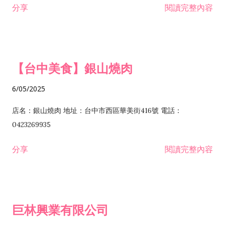
分享
閱讀完整內容
I301030 電子資訊供應服務業 I401010 一般廣告服務業 I501010
安裝工程業 F206020 日常用品零售業 F206040 水器材料零售業
產品設計業 IE01010 電信業務門號代辦業 IZ06010 理貨包裝業
F206060 祭祀用品零售業 F207030 清潔用品零售業 F211010 建
IZ09010 管理系統驗證業 IZ12010 人力派遣業 IZ13010 網路認
材零售業 F213010 電器零售業 F213030 電腦及事務性機器設備
證服務業 IZ15010 市場研究及民意調查業 IZ99990 其他工商服
零售業 F217010 消防安全設備零售業 F218010 資訊軟體零售業
【台中美食】銀山燒肉
務業 J399010 軟體出版業 J601010 藝文服務業 J602010 演藝活
H701010 住宅及大樓開發租售業 H701020 工業廠房開發租售業
動業 J701040 休閒活動場館業 J802010 運動訓練業 JA02010 電
H701050 投資興建公共建設業 H701060 新市鎮、新社區開發業
6/05/2025
器及電子產品修理業 JB01010 會議及展覽服務業 JD01010 工商
H701070 區段徵收及市地重劃代辦業 H701090 都市更新整建維
徵信服務業 JE01010 租賃業 E801010 室內裝潢業 E603010 電
護業 H702010 建築經理業 H703090 不動產買賣業 H703100 不
店名：銀山燒肉 地址：台中市西區華美街416號 電話：
纜安裝工程業 EZ05010 儀器、儀表安裝工程業 F102030 菸酒批
動產租賃業 I103060 管理顧問業 I199990 其他顧問服務業
0423269935
發業 F10...
I301010 資訊軟體服務業 I301020 資料處理服務業 I301030 電子
分享
閱讀完整內容
資訊供應服務業 IF01010 消防安全設備檢修業 JZ99050 仲介服
務業 JZ99990 未分類其他服務業 F201070 花卉零售業 F203010
食品什貨、飲料零售業 F204110 布疋、衣著、鞋、帽、傘、服飾
品零售業 F207200 化學原料零售業 F209060 文教、樂器、育樂
巨林興業有限公司
用品零售業 F215010 首飾及貴金屬零售業 F399040 無店面零售
業 F399990 其他綜合零售業 I301040 第三方支付服務業