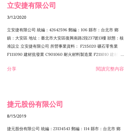
立安捷有限公司
業 F401171 酒類輸入業
3/12/2020
立安捷有限公司 統編：42642596 郵編：106 縣市：台北市 鄉
鎮：大安區 地址：臺北市大安區復興南路2段237號13樓 狀態：核
准設立 立安捷有限公司 所營事業資料： F215020 礦石零售業
F111090 建材批發業 C901060 耐火材料製造業 F211010 建材零
售業 C901070 石材製品製造業 F115020 礦石批發業 C901030
分享
閱讀完整內容
水泥製造業 C901050 水泥及混凝土製品製造業 C901040 預拌混
凝土製造業 E599010 配管工程業 E603110 冷作工程業 E603120
噴砂工程業 E801010 室內裝潢業 E901010 油漆工程業 E903010
防蝕、防銹工程業 EZ99990 其他工程業 F102170 食品什貨批發
捷元股份有限公司
業 F106020 日常用品批發業 F108031 醫療器材批發業 F108040
化粧品批發業 F203010 食品什貨、飲料零售業 F206020 日常用
8/15/2019
品零售業 F208031 醫療器材零售業 F208040 化粧品零售業
F399040 無店面零售業 F399990 其他綜合零售業 F401010 國
捷元股份有限公司 統編：23134543 郵編：114 縣市：台北市 鄉