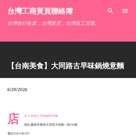
跳到主要內容
台灣工商黃頁聯絡簿
台灣各行各業，台灣黃頁，台灣百工百業。
【台南美食】大同路古早味鍋燒意麵
6/29/2026
店
名:大同路古早味鍋燒意麵
地址:臺南市東區大同里大同路一段211號
電話:062145357