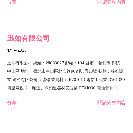
分享
閱讀完整內容
迅如有限公司
1/14/2020
迅如有限公司 統編：28683027 郵編：104 縣市：台北市 鄉鎮：
中山區 地址：臺北市中山區北安路608巷5弄16號 狀態：核准設
立 迅如有限公司 所營事業資料： E701010 電信工程業 E701020
衛星電視ＫＵ頻道、Ｃ頻道器材安裝業 E701030 電信管制射頻器
材裝設工程業 E801010 室內裝潢業 EZ05010 儀器、儀表安裝工
分享
閱讀完整內容
程業 I102010 投資顧問業 I301010 資訊軟體服務業 I301030 電
子資訊供應服務業 F113070 電信器材批發業 F118010 資訊軟體
批發業 F401010 國際貿易業 ZZ99999 除許可業務外，得經營法
令非禁止或限制之業務 F102030 菸酒批發業 F203020 菸酒零售