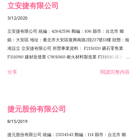
立安捷有限公司
業 F401171 酒類輸入業
3/12/2020
立安捷有限公司 統編：42642596 郵編：106 縣市：台北市 鄉
鎮：大安區 地址：臺北市大安區復興南路2段237號13樓 狀態：核
准設立 立安捷有限公司 所營事業資料： F215020 礦石零售業
F111090 建材批發業 C901060 耐火材料製造業 F211010 建材零
售業 C901070 石材製品製造業 F115020 礦石批發業 C901030
分享
閱讀完整內容
水泥製造業 C901050 水泥及混凝土製品製造業 C901040 預拌混
凝土製造業 E599010 配管工程業 E603110 冷作工程業 E603120
噴砂工程業 E801010 室內裝潢業 E901010 油漆工程業 E903010
防蝕、防銹工程業 EZ99990 其他工程業 F102170 食品什貨批發
捷元股份有限公司
業 F106020 日常用品批發業 F108031 醫療器材批發業 F108040
化粧品批發業 F203010 食品什貨、飲料零售業 F206020 日常用
8/15/2019
品零售業 F208031 醫療器材零售業 F208040 化粧品零售業
F399040 無店面零售業 F399990 其他綜合零售業 F401010 國
捷元股份有限公司 統編：23134543 郵編：114 縣市：台北市 鄉