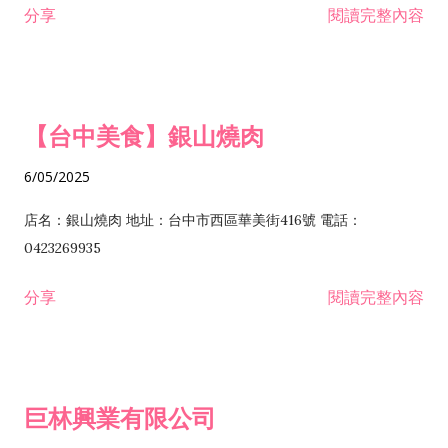
分享
閱讀完整內容
I301030 電子資訊供應服務業 I401010 一般廣告服務業 I501010
安裝工程業 F206020 日常用品零售業 F206040 水器材料零售業
產品設計業 IE01010 電信業務門號代辦業 IZ06010 理貨包裝業
F206060 祭祀用品零售業 F207030 清潔用品零售業 F211010 建
IZ09010 管理系統驗證業 IZ12010 人力派遣業 IZ13010 網路認
材零售業 F213010 電器零售業 F213030 電腦及事務性機器設備
證服務業 IZ15010 市場研究及民意調查業 IZ99990 其他工商服
零售業 F217010 消防安全設備零售業 F218010 資訊軟體零售業
【台中美食】銀山燒肉
務業 J399010 軟體出版業 J601010 藝文服務業 J602010 演藝活
H701010 住宅及大樓開發租售業 H701020 工業廠房開發租售業
動業 J701040 休閒活動場館業 J802010 運動訓練業 JA02010 電
H701050 投資興建公共建設業 H701060 新市鎮、新社區開發業
6/05/2025
器及電子產品修理業 JB01010 會議及展覽服務業 JD01010 工商
H701070 區段徵收及市地重劃代辦業 H701090 都市更新整建維
徵信服務業 JE01010 租賃業 E801010 室內裝潢業 E603010 電
護業 H702010 建築經理業 H703090 不動產買賣業 H703100 不
店名：銀山燒肉 地址：台中市西區華美街416號 電話：
纜安裝工程業 EZ05010 儀器、儀表安裝工程業 F102030 菸酒批
動產租賃業 I103060 管理顧問業 I199990 其他顧問服務業
0423269935
發業 F10...
I301010 資訊軟體服務業 I301020 資料處理服務業 I301030 電子
分享
閱讀完整內容
資訊供應服務業 IF01010 消防安全設備檢修業 JZ99050 仲介服
務業 JZ99990 未分類其他服務業 F201070 花卉零售業 F203010
食品什貨、飲料零售業 F204110 布疋、衣著、鞋、帽、傘、服飾
品零售業 F207200 化學原料零售業 F209060 文教、樂器、育樂
巨林興業有限公司
用品零售業 F215010 首飾及貴金屬零售業 F399040 無店面零售
業 F399990 其他綜合零售業 I301040 第三方支付服務業