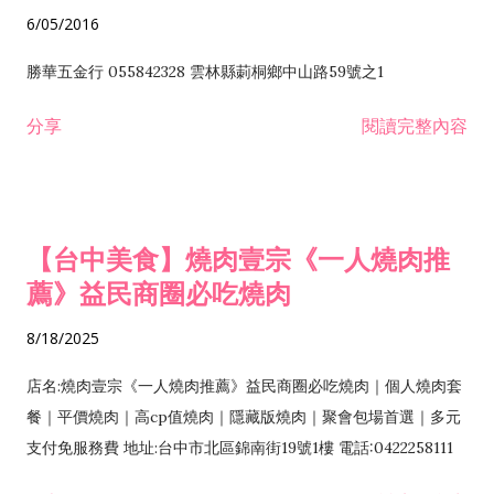
6/05/2016
勝華五金行 055842328 雲林縣莿桐鄉中山路59號之1
分享
閱讀完整內容
【台中美食】燒肉壹宗《一人燒肉推
薦》益民商圈必吃燒肉
8/18/2025
店名:燒肉壹宗《一人燒肉推薦》益民商圈必吃燒肉｜個人燒肉套
餐｜平價燒肉｜高cp值燒肉｜隱藏版燒肉｜聚會包場首選｜多元
支付免服務費 地址:台中市北區錦南街19號1樓 電話:0422258111