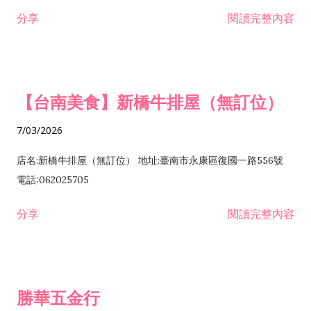
租售業 H701040 特定專業區開發業 H701060 新市鎮、新社區開
分享
閱讀完整內容
發業 H703090 不動產買賣業 H703100 不動產租賃業 I503010
景觀、室內設計業 ZZ99999 除許可業務外，得經營法令非禁止
或限制之業務
【台南美食】新橋牛排屋（無訂位）
7/03/2026
店名:新橋牛排屋（無訂位） 地址:臺南市永康區復國一路556號
電話:062025705
分享
閱讀完整內容
勝華五金行