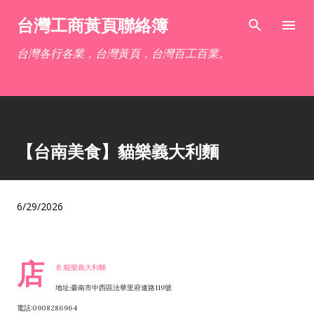
跳到主要內容
台灣工商黃頁聯絡簿
台灣各行各業，台灣黃頁，台灣百工百業。
【台南美食】貓樂義大利麵
6/29/2026
店
名:貓樂義大利麵
地址:臺南市中西區法華里府連路119號
電話:0908286964