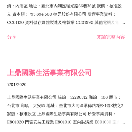
際貿易業 ZZ99999 除許可業務外，得經營法令非禁止或限制之
鎮：內湖區 地址：臺北市內湖區瑞光路66巷36號 狀態：核准設
業務
立 資本額：795,694,500 捷元股份有限公司 所營事業資料：
CC01120 資料儲存媒體製造及複製業 CC01990 其他電機及電子
機械器材製造業 CB01020 事務機器製造業 E601020 電器安裝業
分享
閱讀完整內容
CC01050 資料儲存及處理設備製造業 CC01060 有線通信機械器
材製造業 E605010 電腦設備安裝業 CC01070 無線通信機械器材
製造業 F113020 電器批發業 E701010 電信工程業 CC01080 電
子零組件製造業 CC01110 電腦及其週邊設備製造業 F113050 電
上鼎國際生活事業有限公司
腦及事務性機器設備批發業 F113070 電信器材批發業 F118010
資訊軟體批發業 F119010 電子材料批發業 F213010 電器零售業
7/01/2020
F213030 電腦及事務性機器設備零售業 F213060 電信器材零售
業 F218010 資訊軟體零售業 F219010 電子材料零售業 F399990
上鼎國際生活事業有限公司 統編：52280312 郵編：106 縣市：
其他綜合零售業 F399040 無店面零售業 F401010 國際貿易業
台北市 鄉鎮：大安區 地址：臺北市大同區承德路2段81號8樓之2
F601010 智慧財產權業 G801010 倉儲業 I102010 投資顧問業
狀態：核准設立 上鼎國際生活事業有限公司 所營事業資料：
I103060 管理顧問業 I199990 其他顧問服務業 I105010 藝術品
E801020 門窗安裝工程業 E801010 室內裝潢業 E801030 室內輕
諮詢顧問業 I301010 資訊軟體服務業 I301020 資料處理服務業
鋼架工程業 E801040 玻璃安裝工程業 E801070 廚具、衛浴設備