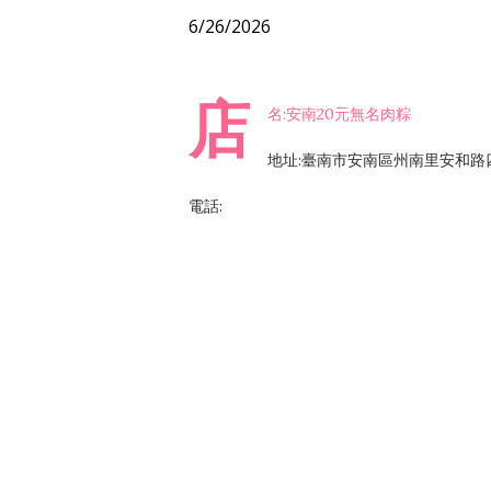
6/26/2026
店
名:安南20元無名肉粽
地址:臺南市安南區州南里安和路四
電話: