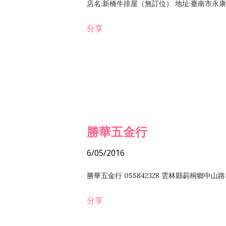
店名:新橋牛排屋（無訂位） 地址:臺南市永康區復
分享
勝華五金行
6/05/2016
勝華五金行 055842328 雲林縣莿桐鄉中山路
分享