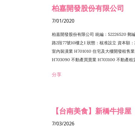
柏嘉開發股份有限公司
7/01/2020
柏嘉開發股份有限公司 統編：52226520 
路2段77號10樓之1 狀態：核准設立 資本額：2
室內裝潢業 H701010 住宅及大樓開發租售業 
H703090 不動產買賣業 H703100 不動產
營法令非禁止或限制之業務
分享
【台南美食】新橋牛排屋
7/03/2026