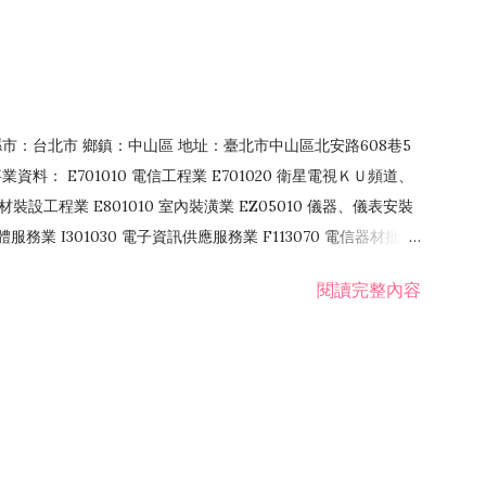
4 縣市：台北市 鄉鎮：中山區 地址：臺北市中山區北安路608巷5
資料： E701010 電信工程業 E701020 衛星電視ＫＵ頻道、
裝設工程業 E801010 室內裝潢業 EZ05010 儀器、儀表安裝
訊軟體服務業 I301030 電子資訊供應服務業 F113070 電信器材批發
 國際貿易業 ZZ99999 除許可業務外，得經營法令非禁止或限制之業
閱讀完整內容
業 F401171 酒類輸入業