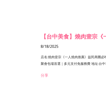
【台中美食】燒肉壹宗《
8/18/2025
店名:燒肉壹宗《一人燒肉推薦》益民商圈必
聚會包場首選｜多元支付免服務費 地址:台中市北區
分享