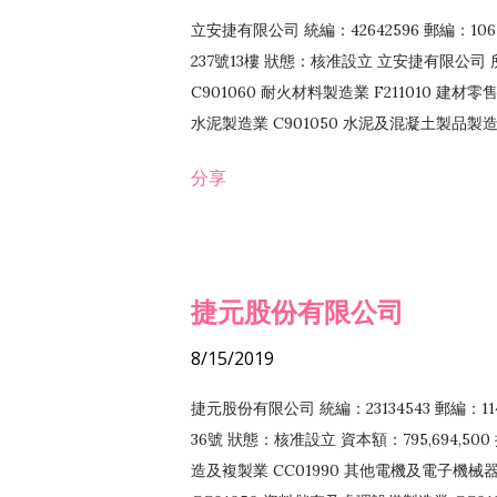
立安捷有限公司 統編：42642596 郵編：
237號13樓 狀態：核准設立 立安捷有限公司 所
C901060 耐火材料製造業 F211010 建材零售
水泥製造業 C901050 水泥及混凝土製品製造業 
冷作工程業 E603120 噴砂工程業 E801010
分享
EZ99990 其他工程業 F102170 食品什貨批
F108040 化粧品批發業 F203010 食品什
業 F208040 化粧品零售業 F399040 無店
ZZ99999 除許可業務外，得經營法令非禁
捷元股份有限公司
8/15/2019
捷元股份有限公司 統編：23134543 郵編
36號 狀態：核准設立 資本額：795,694,5
造及複製業 CC01990 其他電機及電子機械器材