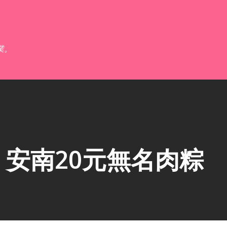
跳到主要內容
業。
安南20元無名肉粽