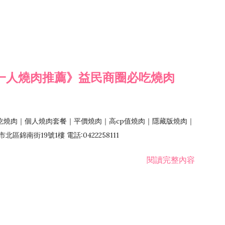
一人燒肉推薦》益民商圈必吃燒肉
吃燒肉｜個人燒肉套餐｜平價燒肉｜高cp值燒肉｜隱藏版燒肉｜
錦南街19號1樓 電話:0422258111
閱讀完整內容