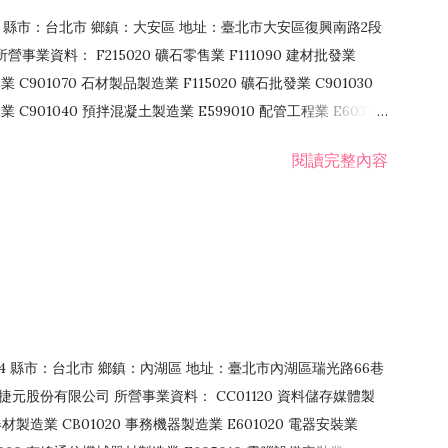
106 縣市：台北市 鄉鎮：大安區 地址：臺北市大安區復興南路2段
營事業資料： F215020 礦石零售業 F111090 建材批發業
業 C901070 石材製品製造業 F115020 礦石批發業 C901030
C901040 預拌混凝土製造業 E599010 配管工程業 E603110
 室內裝潢業 E901010 油漆工程業 E903010 防蝕、防銹工程業
閱讀完整內容
發業 F106020 日常用品批發業 F108031 醫療器材批發業
貨、飲料零售業 F206020 日常用品零售業 F208031 醫療器材零售
面零售業 F399990 其他綜合零售業 F401010 國際貿易業
止或限制之業務
：114 縣市：台北市 鄉鎮：內湖區 地址：臺北市內湖區瑞光路66巷
00 捷元股份有限公司 所營事業資料： CC01120 資料儲存媒體製
製造業 CB01020 事務機器製造業 E601020 電器安裝業