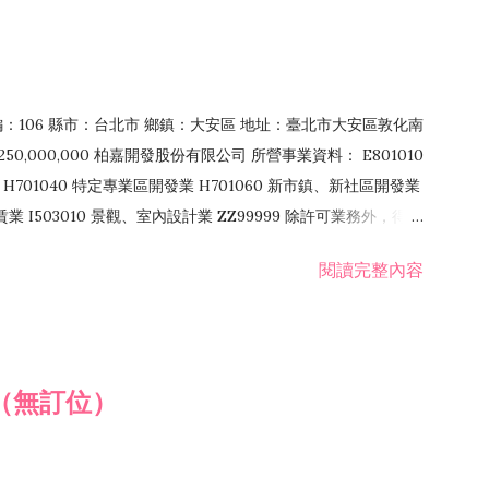
郵編：106 縣市：台北市 鄉鎮：大安區 地址：臺北市大安區敦化南
50,000,000 柏嘉開發股份有限公司 所營事業資料： E801010
H701040 特定專業區開發業 H701060 新市鎮、新社區開發業
租賃業 I503010 景觀、室內設計業 ZZ99999 除許可業務外，得經
閱讀完整內容
（無訂位）