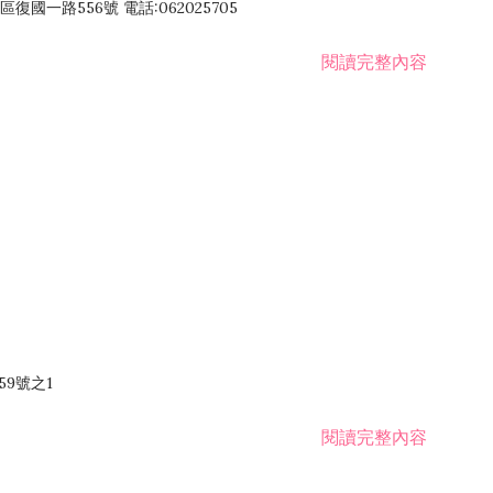
國一路556號 電話:062025705
閱讀完整內容
59號之1
閱讀完整內容