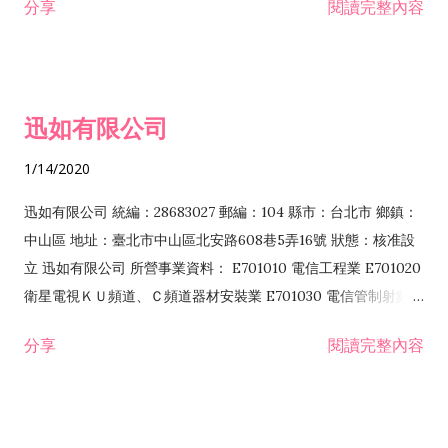
分享
閱讀完整內容
迅如有限公司
1/14/2020
迅如有限公司 統編：28683027 郵編：104 縣市：台北市 鄉鎮：
中山區 地址：臺北市中山區北安路608巷5弄16號 狀態：核准設
立 迅如有限公司 所營事業資料： E701010 電信工程業 E701020
衛星電視ＫＵ頻道、Ｃ頻道器材安裝業 E701030 電信管制射頻器
材裝設工程業 E801010 室內裝潢業 EZ05010 儀器、儀表安裝工
分享
閱讀完整內容
程業 I102010 投資顧問業 I301010 資訊軟體服務業 I301030 電
子資訊供應服務業 F113070 電信器材批發業 F118010 資訊軟體
批發業 F401010 國際貿易業 ZZ99999 除許可業務外，得經營法
令非禁止或限制之業務 F102030 菸酒批發業 F203020 菸酒零售