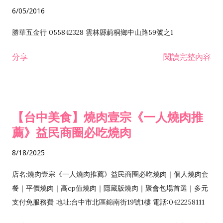
6/05/2016
勝華五金行 055842328 雲林縣莿桐鄉中山路59號之1
分享
閱讀完整內容
【台中美食】燒肉壹宗《一人燒肉推
薦》益民商圈必吃燒肉
8/18/2025
店名:燒肉壹宗《一人燒肉推薦》益民商圈必吃燒肉｜個人燒肉套
餐｜平價燒肉｜高cp值燒肉｜隱藏版燒肉｜聚會包場首選｜多元
支付免服務費 地址:台中市北區錦南街19號1樓 電話:0422258111