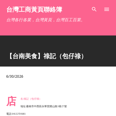
跳到主要內容
台灣工商黃頁聯絡簿
台灣各行各業，台灣黃頁，台灣百工百業。
【台南美食】祿記（包仔祿）
6/30/2026
店
名:祿記（包仔祿）
地址:臺南市中西區永華里開山路3巷27號
電話:062259181