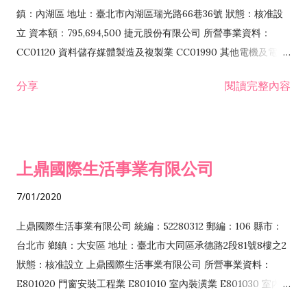
際貿易業 ZZ99999 除許可業務外，得經營法令非禁止或限制之
鎮：內湖區 地址：臺北市內湖區瑞光路66巷36號 狀態：核准設
業務
立 資本額：795,694,500 捷元股份有限公司 所營事業資料：
CC01120 資料儲存媒體製造及複製業 CC01990 其他電機及電子
機械器材製造業 CB01020 事務機器製造業 E601020 電器安裝業
分享
閱讀完整內容
CC01050 資料儲存及處理設備製造業 CC01060 有線通信機械器
材製造業 E605010 電腦設備安裝業 CC01070 無線通信機械器材
製造業 F113020 電器批發業 E701010 電信工程業 CC01080 電
子零組件製造業 CC01110 電腦及其週邊設備製造業 F113050 電
上鼎國際生活事業有限公司
腦及事務性機器設備批發業 F113070 電信器材批發業 F118010
資訊軟體批發業 F119010 電子材料批發業 F213010 電器零售業
7/01/2020
F213030 電腦及事務性機器設備零售業 F213060 電信器材零售
業 F218010 資訊軟體零售業 F219010 電子材料零售業 F399990
上鼎國際生活事業有限公司 統編：52280312 郵編：106 縣市：
其他綜合零售業 F399040 無店面零售業 F401010 國際貿易業
台北市 鄉鎮：大安區 地址：臺北市大同區承德路2段81號8樓之2
F601010 智慧財產權業 G801010 倉儲業 I102010 投資顧問業
狀態：核准設立 上鼎國際生活事業有限公司 所營事業資料：
I103060 管理顧問業 I199990 其他顧問服務業 I105010 藝術品
E801020 門窗安裝工程業 E801010 室內裝潢業 E801030 室內輕
諮詢顧問業 I301010 資訊軟體服務業 I301020 資料處理服務業
鋼架工程業 E801040 玻璃安裝工程業 E801070 廚具、衛浴設備