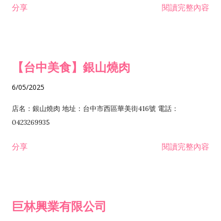
分享
閱讀完整內容
I301030 電子資訊供應服務業 I401010 一般廣告服務業 I501010
安裝工程業 F206020 日常用品零售業 F206040 水器材料零售業
產品設計業 IE01010 電信業務門號代辦業 IZ06010 理貨包裝業
F206060 祭祀用品零售業 F207030 清潔用品零售業 F211010 建
IZ09010 管理系統驗證業 IZ12010 人力派遣業 IZ13010 網路認
材零售業 F213010 電器零售業 F213030 電腦及事務性機器設備
證服務業 IZ15010 市場研究及民意調查業 IZ99990 其他工商服
零售業 F217010 消防安全設備零售業 F218010 資訊軟體零售業
【台中美食】銀山燒肉
務業 J399010 軟體出版業 J601010 藝文服務業 J602010 演藝活
H701010 住宅及大樓開發租售業 H701020 工業廠房開發租售業
動業 J701040 休閒活動場館業 J802010 運動訓練業 JA02010 電
H701050 投資興建公共建設業 H701060 新市鎮、新社區開發業
6/05/2025
器及電子產品修理業 JB01010 會議及展覽服務業 JD01010 工商
H701070 區段徵收及市地重劃代辦業 H701090 都市更新整建維
徵信服務業 JE01010 租賃業 E801010 室內裝潢業 E603010 電
護業 H702010 建築經理業 H703090 不動產買賣業 H703100 不
店名：銀山燒肉 地址：台中市西區華美街416號 電話：
纜安裝工程業 EZ05010 儀器、儀表安裝工程業 F102030 菸酒批
動產租賃業 I103060 管理顧問業 I199990 其他顧問服務業
0423269935
發業 F10...
I301010 資訊軟體服務業 I301020 資料處理服務業 I301030 電子
分享
閱讀完整內容
資訊供應服務業 IF01010 消防安全設備檢修業 JZ99050 仲介服
務業 JZ99990 未分類其他服務業 F201070 花卉零售業 F203010
食品什貨、飲料零售業 F204110 布疋、衣著、鞋、帽、傘、服飾
品零售業 F207200 化學原料零售業 F209060 文教、樂器、育樂
巨林興業有限公司
用品零售業 F215010 首飾及貴金屬零售業 F399040 無店面零售
業 F399990 其他綜合零售業 I301040 第三方支付服務業