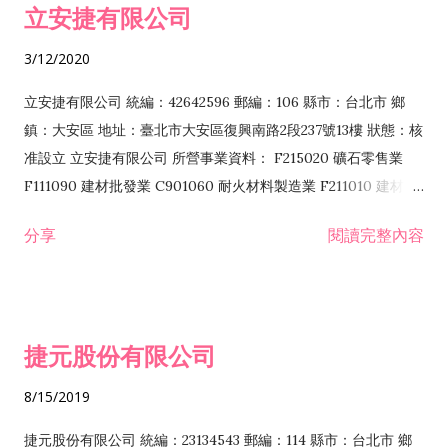
立安捷有限公司
業 F401171 酒類輸入業
3/12/2020
立安捷有限公司 統編：42642596 郵編：106 縣市：台北市 鄉
鎮：大安區 地址：臺北市大安區復興南路2段237號13樓 狀態：核
准設立 立安捷有限公司 所營事業資料： F215020 礦石零售業
F111090 建材批發業 C901060 耐火材料製造業 F211010 建材零
售業 C901070 石材製品製造業 F115020 礦石批發業 C901030
分享
閱讀完整內容
水泥製造業 C901050 水泥及混凝土製品製造業 C901040 預拌混
凝土製造業 E599010 配管工程業 E603110 冷作工程業 E603120
噴砂工程業 E801010 室內裝潢業 E901010 油漆工程業 E903010
防蝕、防銹工程業 EZ99990 其他工程業 F102170 食品什貨批發
捷元股份有限公司
業 F106020 日常用品批發業 F108031 醫療器材批發業 F108040
化粧品批發業 F203010 食品什貨、飲料零售業 F206020 日常用
8/15/2019
品零售業 F208031 醫療器材零售業 F208040 化粧品零售業
F399040 無店面零售業 F399990 其他綜合零售業 F401010 國
捷元股份有限公司 統編：23134543 郵編：114 縣市：台北市 鄉