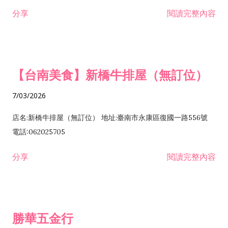
租售業 H701040 特定專業區開發業 H701060 新市鎮、新社區開
分享
閱讀完整內容
發業 H703090 不動產買賣業 H703100 不動產租賃業 I503010
景觀、室內設計業 ZZ99999 除許可業務外，得經營法令非禁止
或限制之業務
【台南美食】新橋牛排屋（無訂位）
7/03/2026
店名:新橋牛排屋（無訂位） 地址:臺南市永康區復國一路556號
電話:062025705
分享
閱讀完整內容
勝華五金行