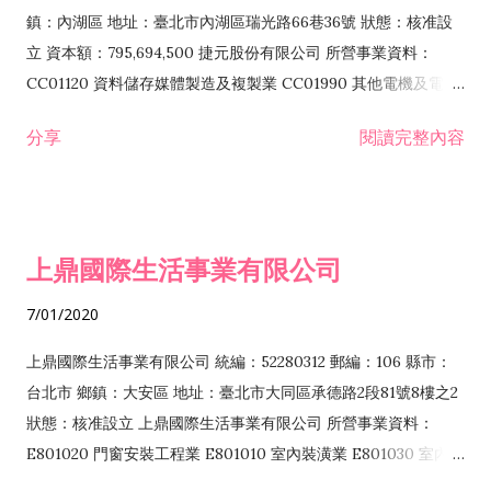
際貿易業 ZZ99999 除許可業務外，得經營法令非禁止或限制之
鎮：內湖區 地址：臺北市內湖區瑞光路66巷36號 狀態：核准設
業務
立 資本額：795,694,500 捷元股份有限公司 所營事業資料：
CC01120 資料儲存媒體製造及複製業 CC01990 其他電機及電子
機械器材製造業 CB01020 事務機器製造業 E601020 電器安裝業
分享
閱讀完整內容
CC01050 資料儲存及處理設備製造業 CC01060 有線通信機械器
材製造業 E605010 電腦設備安裝業 CC01070 無線通信機械器材
製造業 F113020 電器批發業 E701010 電信工程業 CC01080 電
子零組件製造業 CC01110 電腦及其週邊設備製造業 F113050 電
上鼎國際生活事業有限公司
腦及事務性機器設備批發業 F113070 電信器材批發業 F118010
資訊軟體批發業 F119010 電子材料批發業 F213010 電器零售業
7/01/2020
F213030 電腦及事務性機器設備零售業 F213060 電信器材零售
業 F218010 資訊軟體零售業 F219010 電子材料零售業 F399990
上鼎國際生活事業有限公司 統編：52280312 郵編：106 縣市：
其他綜合零售業 F399040 無店面零售業 F401010 國際貿易業
台北市 鄉鎮：大安區 地址：臺北市大同區承德路2段81號8樓之2
F601010 智慧財產權業 G801010 倉儲業 I102010 投資顧問業
狀態：核准設立 上鼎國際生活事業有限公司 所營事業資料：
I103060 管理顧問業 I199990 其他顧問服務業 I105010 藝術品
E801020 門窗安裝工程業 E801010 室內裝潢業 E801030 室內輕
諮詢顧問業 I301010 資訊軟體服務業 I301020 資料處理服務業
鋼架工程業 E801040 玻璃安裝工程業 E801070 廚具、衛浴設備