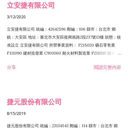
立安捷有限公司
業 F401171 酒類輸入業
3/12/2020
立安捷有限公司 統編：42642596 郵編：106 縣市：台北市 鄉
鎮：大安區 地址：臺北市大安區復興南路2段237號13樓 狀態：核
准設立 立安捷有限公司 所營事業資料： F215020 礦石零售業
F111090 建材批發業 C901060 耐火材料製造業 F211010 建材零
售業 C901070 石材製品製造業 F115020 礦石批發業 C901030
分享
閱讀完整內容
水泥製造業 C901050 水泥及混凝土製品製造業 C901040 預拌混
凝土製造業 E599010 配管工程業 E603110 冷作工程業 E603120
噴砂工程業 E801010 室內裝潢業 E901010 油漆工程業 E903010
防蝕、防銹工程業 EZ99990 其他工程業 F102170 食品什貨批發
捷元股份有限公司
業 F106020 日常用品批發業 F108031 醫療器材批發業 F108040
化粧品批發業 F203010 食品什貨、飲料零售業 F206020 日常用
8/15/2019
品零售業 F208031 醫療器材零售業 F208040 化粧品零售業
F399040 無店面零售業 F399990 其他綜合零售業 F401010 國
捷元股份有限公司 統編：23134543 郵編：114 縣市：台北市 鄉