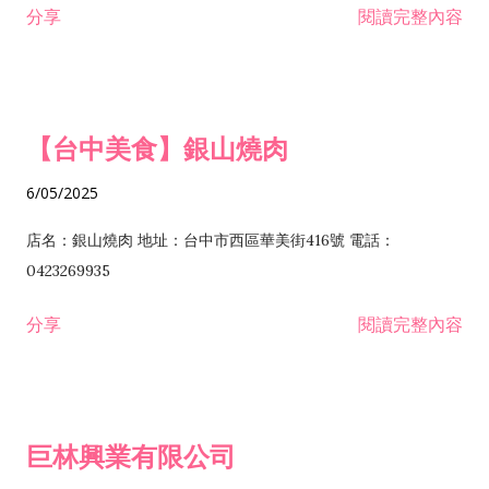
分享
閱讀完整內容
I301030 電子資訊供應服務業 I401010 一般廣告服務業 I501010
安裝工程業 F206020 日常用品零售業 F206040 水器材料零售業
產品設計業 IE01010 電信業務門號代辦業 IZ06010 理貨包裝業
F206060 祭祀用品零售業 F207030 清潔用品零售業 F211010 建
IZ09010 管理系統驗證業 IZ12010 人力派遣業 IZ13010 網路認
材零售業 F213010 電器零售業 F213030 電腦及事務性機器設備
證服務業 IZ15010 市場研究及民意調查業 IZ99990 其他工商服
零售業 F217010 消防安全設備零售業 F218010 資訊軟體零售業
【台中美食】銀山燒肉
務業 J399010 軟體出版業 J601010 藝文服務業 J602010 演藝活
H701010 住宅及大樓開發租售業 H701020 工業廠房開發租售業
動業 J701040 休閒活動場館業 J802010 運動訓練業 JA02010 電
H701050 投資興建公共建設業 H701060 新市鎮、新社區開發業
6/05/2025
器及電子產品修理業 JB01010 會議及展覽服務業 JD01010 工商
H701070 區段徵收及市地重劃代辦業 H701090 都市更新整建維
徵信服務業 JE01010 租賃業 E801010 室內裝潢業 E603010 電
護業 H702010 建築經理業 H703090 不動產買賣業 H703100 不
店名：銀山燒肉 地址：台中市西區華美街416號 電話：
纜安裝工程業 EZ05010 儀器、儀表安裝工程業 F102030 菸酒批
動產租賃業 I103060 管理顧問業 I199990 其他顧問服務業
0423269935
發業 F10...
I301010 資訊軟體服務業 I301020 資料處理服務業 I301030 電子
分享
閱讀完整內容
資訊供應服務業 IF01010 消防安全設備檢修業 JZ99050 仲介服
務業 JZ99990 未分類其他服務業 F201070 花卉零售業 F203010
食品什貨、飲料零售業 F204110 布疋、衣著、鞋、帽、傘、服飾
品零售業 F207200 化學原料零售業 F209060 文教、樂器、育樂
巨林興業有限公司
用品零售業 F215010 首飾及貴金屬零售業 F399040 無店面零售
業 F399990 其他綜合零售業 I301040 第三方支付服務業