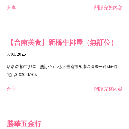
租售業 H701040 特定專業區開發業 H701060 新市鎮、新社區開
分享
閱讀完整內容
發業 H703090 不動產買賣業 H703100 不動產租賃業 I503010
景觀、室內設計業 ZZ99999 除許可業務外，得經營法令非禁止
或限制之業務
【台南美食】新橋牛排屋（無訂位）
7/03/2026
店名:新橋牛排屋（無訂位） 地址:臺南市永康區復國一路556號
電話:062025705
分享
閱讀完整內容
勝華五金行