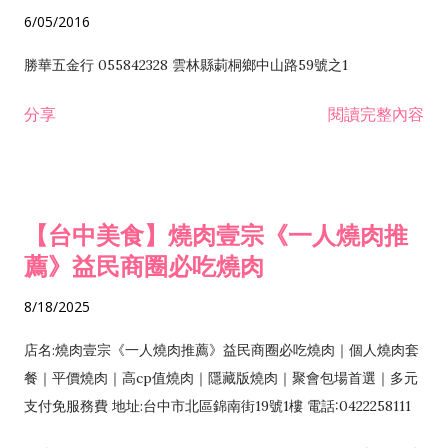
6/05/2016
勝華五金行 055842328 雲林縣莿桐鄉中山路59號之1
分享
閱讀完整內容
【台中美食】燒肉壹宗《一人燒肉推
薦》益民商圈必吃燒肉
8/18/2025
店名:燒肉壹宗《一人燒肉推薦》益民商圈必吃燒肉｜個人燒肉套
餐｜平價燒肉｜高cp值燒肉｜隱藏版燒肉｜聚會包場首選｜多元
支付免服務費 地址:台中市北區錦南街19號1樓 電話:0422258111