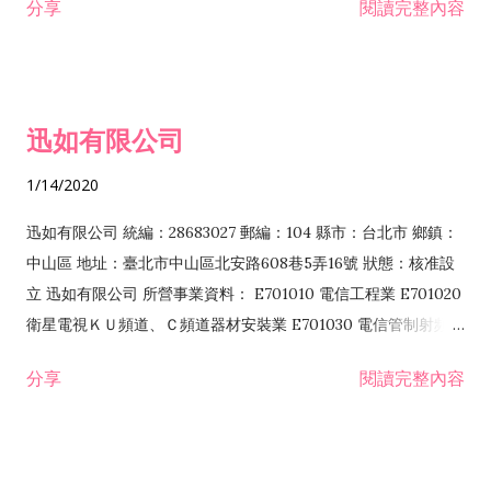
分享
閱讀完整內容
迅如有限公司
1/14/2020
迅如有限公司 統編：28683027 郵編：104 縣市：台北市 鄉鎮：
中山區 地址：臺北市中山區北安路608巷5弄16號 狀態：核准設
立 迅如有限公司 所營事業資料： E701010 電信工程業 E701020
衛星電視ＫＵ頻道、Ｃ頻道器材安裝業 E701030 電信管制射頻器
材裝設工程業 E801010 室內裝潢業 EZ05010 儀器、儀表安裝工
分享
閱讀完整內容
程業 I102010 投資顧問業 I301010 資訊軟體服務業 I301030 電
子資訊供應服務業 F113070 電信器材批發業 F118010 資訊軟體
批發業 F401010 國際貿易業 ZZ99999 除許可業務外，得經營法
令非禁止或限制之業務 F102030 菸酒批發業 F203020 菸酒零售