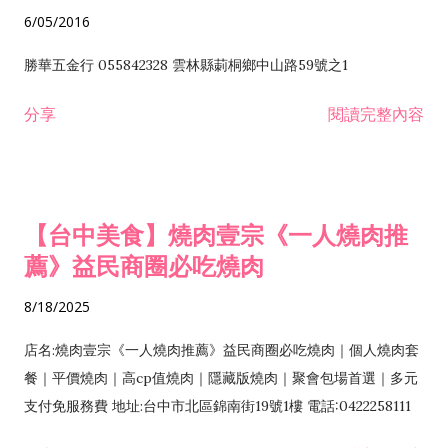
6/05/2016
勝華五金行 055842328 雲林縣莿桐鄉中山路59號之1
分享
閱讀完整內容
【台中美食】燒肉壹宗《一人燒肉推
薦》益民商圈必吃燒肉
8/18/2025
店名:燒肉壹宗《一人燒肉推薦》益民商圈必吃燒肉｜個人燒肉套
餐｜平價燒肉｜高cp值燒肉｜隱藏版燒肉｜聚會包場首選｜多元
支付免服務費 地址:台中市北區錦南街19號1樓 電話:0422258111