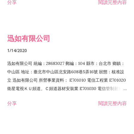
分享
閱讀完整內容
迅如有限公司
1/14/2020
迅如有限公司 統編：28683027 郵編：104 縣市：台北市 鄉鎮：
中山區 地址：臺北市中山區北安路608巷5弄16號 狀態：核准設
立 迅如有限公司 所營事業資料： E701010 電信工程業 E701020
衛星電視ＫＵ頻道、Ｃ頻道器材安裝業 E701030 電信管制射頻器
材裝設工程業 E801010 室內裝潢業 EZ05010 儀器、儀表安裝工
分享
閱讀完整內容
程業 I102010 投資顧問業 I301010 資訊軟體服務業 I301030 電
子資訊供應服務業 F113070 電信器材批發業 F118010 資訊軟體
批發業 F401010 國際貿易業 ZZ99999 除許可業務外，得經營法
令非禁止或限制之業務 F102030 菸酒批發業 F203020 菸酒零售