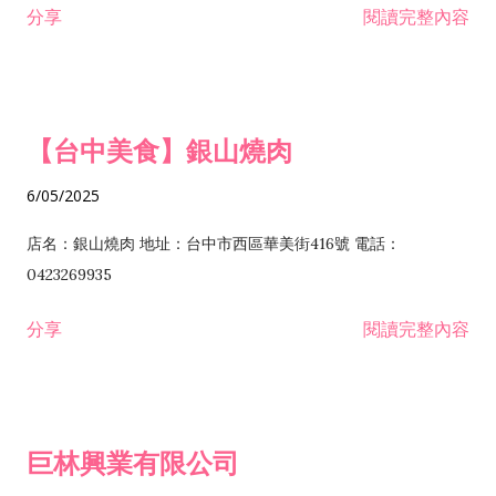
分享
閱讀完整內容
I301030 電子資訊供應服務業 I401010 一般廣告服務業 I501010
安裝工程業 F206020 日常用品零售業 F206040 水器材料零售業
產品設計業 IE01010 電信業務門號代辦業 IZ06010 理貨包裝業
F206060 祭祀用品零售業 F207030 清潔用品零售業 F211010 建
IZ09010 管理系統驗證業 IZ12010 人力派遣業 IZ13010 網路認
材零售業 F213010 電器零售業 F213030 電腦及事務性機器設備
證服務業 IZ15010 市場研究及民意調查業 IZ99990 其他工商服
零售業 F217010 消防安全設備零售業 F218010 資訊軟體零售業
【台中美食】銀山燒肉
務業 J399010 軟體出版業 J601010 藝文服務業 J602010 演藝活
H701010 住宅及大樓開發租售業 H701020 工業廠房開發租售業
動業 J701040 休閒活動場館業 J802010 運動訓練業 JA02010 電
H701050 投資興建公共建設業 H701060 新市鎮、新社區開發業
6/05/2025
器及電子產品修理業 JB01010 會議及展覽服務業 JD01010 工商
H701070 區段徵收及市地重劃代辦業 H701090 都市更新整建維
徵信服務業 JE01010 租賃業 E801010 室內裝潢業 E603010 電
護業 H702010 建築經理業 H703090 不動產買賣業 H703100 不
店名：銀山燒肉 地址：台中市西區華美街416號 電話：
纜安裝工程業 EZ05010 儀器、儀表安裝工程業 F102030 菸酒批
動產租賃業 I103060 管理顧問業 I199990 其他顧問服務業
0423269935
發業 F10...
I301010 資訊軟體服務業 I301020 資料處理服務業 I301030 電子
分享
閱讀完整內容
資訊供應服務業 IF01010 消防安全設備檢修業 JZ99050 仲介服
務業 JZ99990 未分類其他服務業 F201070 花卉零售業 F203010
食品什貨、飲料零售業 F204110 布疋、衣著、鞋、帽、傘、服飾
品零售業 F207200 化學原料零售業 F209060 文教、樂器、育樂
巨林興業有限公司
用品零售業 F215010 首飾及貴金屬零售業 F399040 無店面零售
業 F399990 其他綜合零售業 I301040 第三方支付服務業