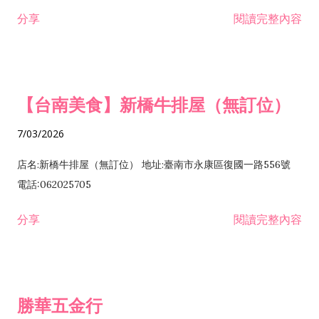
租售業 H701040 特定專業區開發業 H701060 新市鎮、新社區開
分享
閱讀完整內容
發業 H703090 不動產買賣業 H703100 不動產租賃業 I503010
景觀、室內設計業 ZZ99999 除許可業務外，得經營法令非禁止
或限制之業務
【台南美食】新橋牛排屋（無訂位）
7/03/2026
店名:新橋牛排屋（無訂位） 地址:臺南市永康區復國一路556號
電話:062025705
分享
閱讀完整內容
勝華五金行