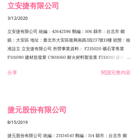
立安捷有限公司
業 F401171 酒類輸入業
3/12/2020
立安捷有限公司 統編：42642596 郵編：106 縣市：台北市 鄉
鎮：大安區 地址：臺北市大安區復興南路2段237號13樓 狀態：核
准設立 立安捷有限公司 所營事業資料： F215020 礦石零售業
F111090 建材批發業 C901060 耐火材料製造業 F211010 建材零
售業 C901070 石材製品製造業 F115020 礦石批發業 C901030
分享
閱讀完整內容
水泥製造業 C901050 水泥及混凝土製品製造業 C901040 預拌混
凝土製造業 E599010 配管工程業 E603110 冷作工程業 E603120
噴砂工程業 E801010 室內裝潢業 E901010 油漆工程業 E903010
防蝕、防銹工程業 EZ99990 其他工程業 F102170 食品什貨批發
捷元股份有限公司
業 F106020 日常用品批發業 F108031 醫療器材批發業 F108040
化粧品批發業 F203010 食品什貨、飲料零售業 F206020 日常用
8/15/2019
品零售業 F208031 醫療器材零售業 F208040 化粧品零售業
F399040 無店面零售業 F399990 其他綜合零售業 F401010 國
捷元股份有限公司 統編：23134543 郵編：114 縣市：台北市 鄉