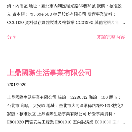
際貿易業 ZZ99999 除許可業務外，得經營法令非禁止或限制之
鎮：內湖區 地址：臺北市內湖區瑞光路66巷36號 狀態：核准設
業務
立 資本額：795,694,500 捷元股份有限公司 所營事業資料：
CC01120 資料儲存媒體製造及複製業 CC01990 其他電機及電子
機械器材製造業 CB01020 事務機器製造業 E601020 電器安裝業
分享
閱讀完整內容
CC01050 資料儲存及處理設備製造業 CC01060 有線通信機械器
材製造業 E605010 電腦設備安裝業 CC01070 無線通信機械器材
製造業 F113020 電器批發業 E701010 電信工程業 CC01080 電
子零組件製造業 CC01110 電腦及其週邊設備製造業 F113050 電
上鼎國際生活事業有限公司
腦及事務性機器設備批發業 F113070 電信器材批發業 F118010
資訊軟體批發業 F119010 電子材料批發業 F213010 電器零售業
7/01/2020
F213030 電腦及事務性機器設備零售業 F213060 電信器材零售
業 F218010 資訊軟體零售業 F219010 電子材料零售業 F399990
上鼎國際生活事業有限公司 統編：52280312 郵編：106 縣市：
其他綜合零售業 F399040 無店面零售業 F401010 國際貿易業
台北市 鄉鎮：大安區 地址：臺北市大同區承德路2段81號8樓之2
F601010 智慧財產權業 G801010 倉儲業 I102010 投資顧問業
狀態：核准設立 上鼎國際生活事業有限公司 所營事業資料：
I103060 管理顧問業 I199990 其他顧問服務業 I105010 藝術品
E801020 門窗安裝工程業 E801010 室內裝潢業 E801030 室內輕
諮詢顧問業 I301010 資訊軟體服務業 I301020 資料處理服務業
鋼架工程業 E801040 玻璃安裝工程業 E801070 廚具、衛浴設備