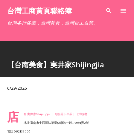
跳到主要內容
台灣工商黃頁聯絡簿
台灣各行各業，台灣黃頁，台灣百工百業。
【台南美食】実井家Shijingjia
6/29/2026
店
名:実井家Shijingjia ｜可朗芙下午茶｜日式晚餐
地址:臺南市中西區法華里健康路一段170巷1弄2號
電話:062133005