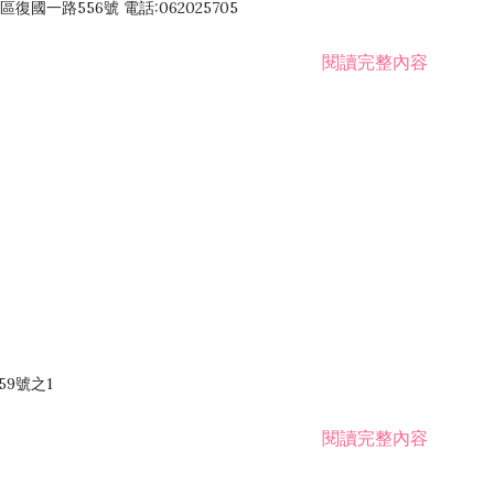
國一路556號 電話:062025705
閱讀完整內容
59號之1
閱讀完整內容