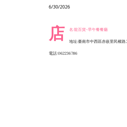
6/30/2026
店
名:龍百貨-早午餐餐廳
地址:臺南市中西區赤嵌里民權路二
電話:062236786