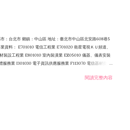
4 縣市：台北市 鄉鎮：中山區 地址：臺北市中山區北安路608巷5
資料： E701010 電信工程業 E701020 衛星電視ＫＵ頻道、
裝設工程業 E801010 室內裝潢業 EZ05010 儀器、儀表安裝
訊軟體服務業 I301030 電子資訊供應服務業 F113070 電信器材批發
 國際貿易業 ZZ99999 除許可業務外，得經營法令非禁止或限制之業
閱讀完整內容
業 F401171 酒類輸入業