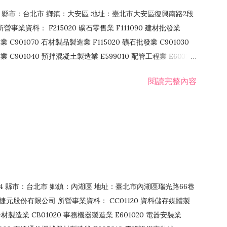
106 縣市：台北市 鄉鎮：大安區 地址：臺北市大安區復興南路2段
營事業資料： F215020 礦石零售業 F111090 建材批發業
業 C901070 石材製品製造業 F115020 礦石批發業 C901030
C901040 預拌混凝土製造業 E599010 配管工程業 E603110
 室內裝潢業 E901010 油漆工程業 E903010 防蝕、防銹工程業
閱讀完整內容
發業 F106020 日常用品批發業 F108031 醫療器材批發業
貨、飲料零售業 F206020 日常用品零售業 F208031 醫療器材零售
面零售業 F399990 其他綜合零售業 F401010 國際貿易業
止或限制之業務
：114 縣市：台北市 鄉鎮：內湖區 地址：臺北市內湖區瑞光路66巷
00 捷元股份有限公司 所營事業資料： CC01120 資料儲存媒體製
製造業 CB01020 事務機器製造業 E601020 電器安裝業