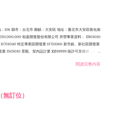
郵編：106 縣市：台北市 鄉鎮：大安區 地址：臺北市大安區敦化南
50,000,000 柏嘉開發股份有限公司 所營事業資料： E801010
H701040 特定專業區開發業 H701060 新市鎮、新社區開發業
租賃業 I503010 景觀、室內設計業 ZZ99999 除許可業務外，得經
閱讀完整內容
（無訂位）