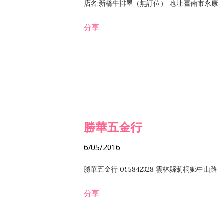
店名:新橋牛排屋（無訂位） 地址:臺南市永康區復
分享
勝華五金行
6/05/2016
勝華五金行 055842328 雲林縣莿桐鄉中山路
分享