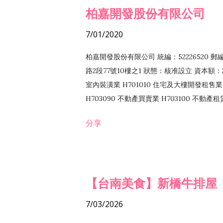
柏嘉開發股份有限公司
7/01/2020
柏嘉開發股份有限公司 統編：52226520 
路2段77號10樓之1 狀態：核准設立 資本額：2
室內裝潢業 H701010 住宅及大樓開發租售業 
H703090 不動產買賣業 H703100 不動產
營法令非禁止或限制之業務
分享
【台南美食】新橋牛排屋
7/03/2026