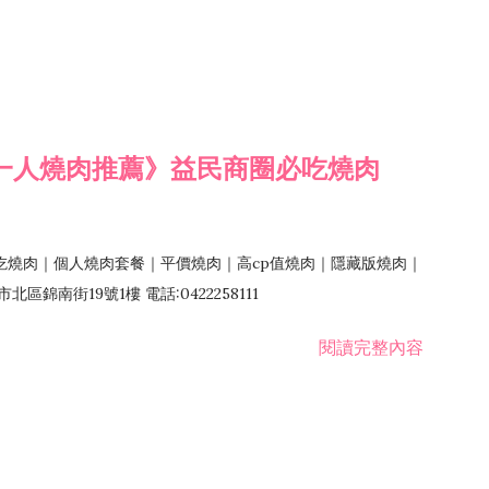
一人燒肉推薦》益民商圈必吃燒肉
吃燒肉｜個人燒肉套餐｜平價燒肉｜高cp值燒肉｜隱藏版燒肉｜
錦南街19號1樓 電話:0422258111
閱讀完整內容