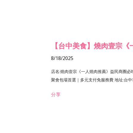
【台中美食】燒肉壹宗《
8/18/2025
店名:燒肉壹宗《一人燒肉推薦》益民商圈必
聚會包場首選｜多元支付免服務費 地址:台中市北區
分享