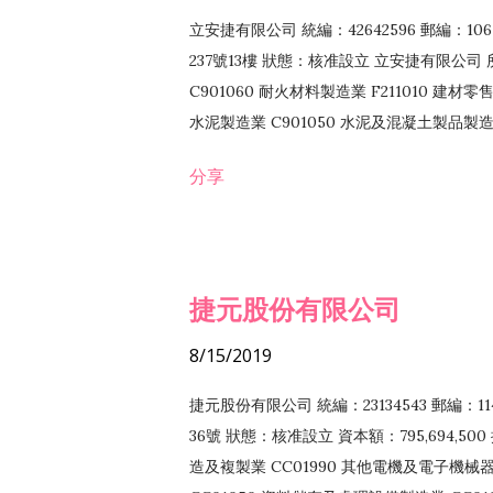
立安捷有限公司 統編：42642596 郵編：
237號13樓 狀態：核准設立 立安捷有限公司 所
C901060 耐火材料製造業 F211010 建材零售
水泥製造業 C901050 水泥及混凝土製品製造業 
冷作工程業 E603120 噴砂工程業 E801010
分享
EZ99990 其他工程業 F102170 食品什貨批
F108040 化粧品批發業 F203010 食品什
業 F208040 化粧品零售業 F399040 無店
ZZ99999 除許可業務外，得經營法令非禁
捷元股份有限公司
8/15/2019
捷元股份有限公司 統編：23134543 郵編
36號 狀態：核准設立 資本額：795,694,5
造及複製業 CC01990 其他電機及電子機械器材