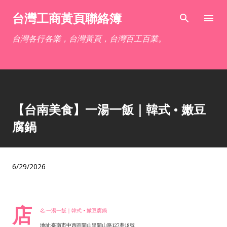
跳到主要內容
台灣工商黃頁聯絡簿
台灣各行各業，台灣黃頁，台灣百工百業。
【台南美食】一湯一飯｜韓式 • 嫩豆
腐鍋
6/29/2026
店
名:一湯一飯｜韓式 • 嫩豆腐鍋
地址:臺南市中西區開山里開山路127巷18號