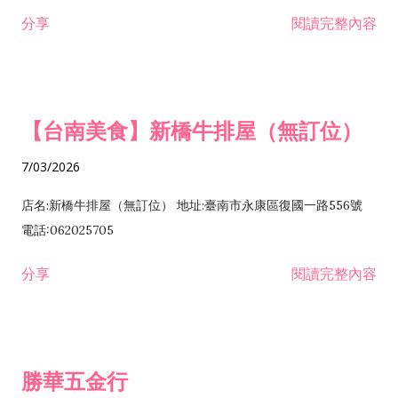
租售業 H701040 特定專業區開發業 H701060 新市鎮、新社區開
分享
閱讀完整內容
發業 H703090 不動產買賣業 H703100 不動產租賃業 I503010
景觀、室內設計業 ZZ99999 除許可業務外，得經營法令非禁止
或限制之業務
【台南美食】新橋牛排屋（無訂位）
7/03/2026
店名:新橋牛排屋（無訂位） 地址:臺南市永康區復國一路556號
電話:062025705
分享
閱讀完整內容
勝華五金行