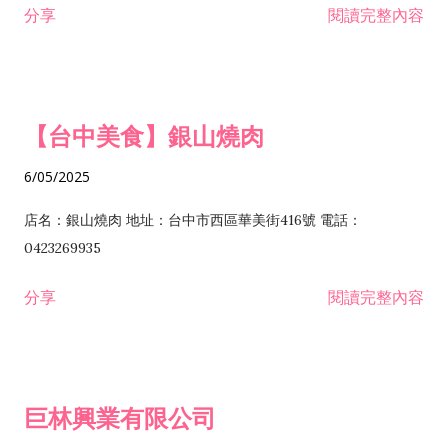
分享
閱讀完整內容
I301030 電子資訊供應服務業 I401010 一般廣告服務業 I501010
安裝工程業 F206020 日常用品零售業 F206040 水器材料零售業
產品設計業 IE01010 電信業務門號代辦業 IZ06010 理貨包裝業
F206060 祭祀用品零售業 F207030 清潔用品零售業 F211010 建
IZ09010 管理系統驗證業 IZ12010 人力派遣業 IZ13010 網路認
材零售業 F213010 電器零售業 F213030 電腦及事務性機器設備
證服務業 IZ15010 市場研究及民意調查業 IZ99990 其他工商服
零售業 F217010 消防安全設備零售業 F218010 資訊軟體零售業
【台中美食】銀山燒肉
務業 J399010 軟體出版業 J601010 藝文服務業 J602010 演藝活
H701010 住宅及大樓開發租售業 H701020 工業廠房開發租售業
動業 J701040 休閒活動場館業 J802010 運動訓練業 JA02010 電
H701050 投資興建公共建設業 H701060 新市鎮、新社區開發業
6/05/2025
器及電子產品修理業 JB01010 會議及展覽服務業 JD01010 工商
H701070 區段徵收及市地重劃代辦業 H701090 都市更新整建維
徵信服務業 JE01010 租賃業 E801010 室內裝潢業 E603010 電
護業 H702010 建築經理業 H703090 不動產買賣業 H703100 不
店名：銀山燒肉 地址：台中市西區華美街416號 電話：
纜安裝工程業 EZ05010 儀器、儀表安裝工程業 F102030 菸酒批
動產租賃業 I103060 管理顧問業 I199990 其他顧問服務業
0423269935
發業 F10...
I301010 資訊軟體服務業 I301020 資料處理服務業 I301030 電子
分享
閱讀完整內容
資訊供應服務業 IF01010 消防安全設備檢修業 JZ99050 仲介服
務業 JZ99990 未分類其他服務業 F201070 花卉零售業 F203010
食品什貨、飲料零售業 F204110 布疋、衣著、鞋、帽、傘、服飾
品零售業 F207200 化學原料零售業 F209060 文教、樂器、育樂
巨林興業有限公司
用品零售業 F215010 首飾及貴金屬零售業 F399040 無店面零售
業 F399990 其他綜合零售業 I301040 第三方支付服務業