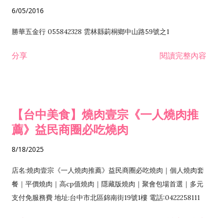
6/05/2016
勝華五金行 055842328 雲林縣莿桐鄉中山路59號之1
分享
閱讀完整內容
【台中美食】燒肉壹宗《一人燒肉推
薦》益民商圈必吃燒肉
8/18/2025
店名:燒肉壹宗《一人燒肉推薦》益民商圈必吃燒肉｜個人燒肉套
餐｜平價燒肉｜高cp值燒肉｜隱藏版燒肉｜聚會包場首選｜多元
支付免服務費 地址:台中市北區錦南街19號1樓 電話:0422258111