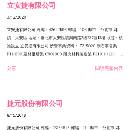
立安捷有限公司
業 F401171 酒類輸入業
3/12/2020
立安捷有限公司 統編：42642596 郵編：106 縣市：台北市 鄉
鎮：大安區 地址：臺北市大安區復興南路2段237號13樓 狀態：核
准設立 立安捷有限公司 所營事業資料： F215020 礦石零售業
F111090 建材批發業 C901060 耐火材料製造業 F211010 建材零
售業 C901070 石材製品製造業 F115020 礦石批發業 C901030
分享
閱讀完整內容
水泥製造業 C901050 水泥及混凝土製品製造業 C901040 預拌混
凝土製造業 E599010 配管工程業 E603110 冷作工程業 E603120
噴砂工程業 E801010 室內裝潢業 E901010 油漆工程業 E903010
防蝕、防銹工程業 EZ99990 其他工程業 F102170 食品什貨批發
捷元股份有限公司
業 F106020 日常用品批發業 F108031 醫療器材批發業 F108040
化粧品批發業 F203010 食品什貨、飲料零售業 F206020 日常用
8/15/2019
品零售業 F208031 醫療器材零售業 F208040 化粧品零售業
F399040 無店面零售業 F399990 其他綜合零售業 F401010 國
捷元股份有限公司 統編：23134543 郵編：114 縣市：台北市 鄉