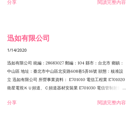
分享
閱讀完整內容
迅如有限公司
1/14/2020
迅如有限公司 統編：28683027 郵編：104 縣市：台北市 鄉鎮：
中山區 地址：臺北市中山區北安路608巷5弄16號 狀態：核准設
立 迅如有限公司 所營事業資料： E701010 電信工程業 E701020
衛星電視ＫＵ頻道、Ｃ頻道器材安裝業 E701030 電信管制射頻器
材裝設工程業 E801010 室內裝潢業 EZ05010 儀器、儀表安裝工
分享
閱讀完整內容
程業 I102010 投資顧問業 I301010 資訊軟體服務業 I301030 電
子資訊供應服務業 F113070 電信器材批發業 F118010 資訊軟體
批發業 F401010 國際貿易業 ZZ99999 除許可業務外，得經營法
令非禁止或限制之業務 F102030 菸酒批發業 F203020 菸酒零售