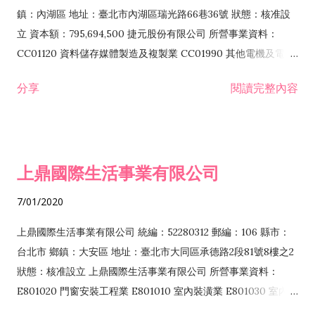
際貿易業 ZZ99999 除許可業務外，得經營法令非禁止或限制之
鎮：內湖區 地址：臺北市內湖區瑞光路66巷36號 狀態：核准設
業務
立 資本額：795,694,500 捷元股份有限公司 所營事業資料：
CC01120 資料儲存媒體製造及複製業 CC01990 其他電機及電子
機械器材製造業 CB01020 事務機器製造業 E601020 電器安裝業
分享
閱讀完整內容
CC01050 資料儲存及處理設備製造業 CC01060 有線通信機械器
材製造業 E605010 電腦設備安裝業 CC01070 無線通信機械器材
製造業 F113020 電器批發業 E701010 電信工程業 CC01080 電
子零組件製造業 CC01110 電腦及其週邊設備製造業 F113050 電
上鼎國際生活事業有限公司
腦及事務性機器設備批發業 F113070 電信器材批發業 F118010
資訊軟體批發業 F119010 電子材料批發業 F213010 電器零售業
7/01/2020
F213030 電腦及事務性機器設備零售業 F213060 電信器材零售
業 F218010 資訊軟體零售業 F219010 電子材料零售業 F399990
上鼎國際生活事業有限公司 統編：52280312 郵編：106 縣市：
其他綜合零售業 F399040 無店面零售業 F401010 國際貿易業
台北市 鄉鎮：大安區 地址：臺北市大同區承德路2段81號8樓之2
F601010 智慧財產權業 G801010 倉儲業 I102010 投資顧問業
狀態：核准設立 上鼎國際生活事業有限公司 所營事業資料：
I103060 管理顧問業 I199990 其他顧問服務業 I105010 藝術品
E801020 門窗安裝工程業 E801010 室內裝潢業 E801030 室內輕
諮詢顧問業 I301010 資訊軟體服務業 I301020 資料處理服務業
鋼架工程業 E801040 玻璃安裝工程業 E801070 廚具、衛浴設備