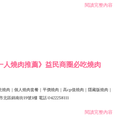
閱讀完整內容
一人燒肉推薦》益民商圈必吃燒肉
吃燒肉｜個人燒肉套餐｜平價燒肉｜高cp值燒肉｜隱藏版燒肉｜
錦南街19號1樓 電話:0422258111
閱讀完整內容