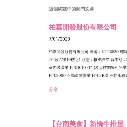
這個網誌中的熱門文章
柏嘉開發股份有限公司
7/01/2020
柏嘉開發股份有限公司 統編：52226520 
路2段77號10樓之1 狀態：核准設立 資本額：2
室內裝潢業 H701010 住宅及大樓開發租售業 
H703090 不動產買賣業 H703100 不動產
營法令非禁止或限制之業務
分享
【台南美食】新橋牛排屋