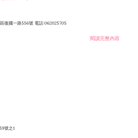
國一路556號 電話:062025705
閱讀完整內容
59號之1