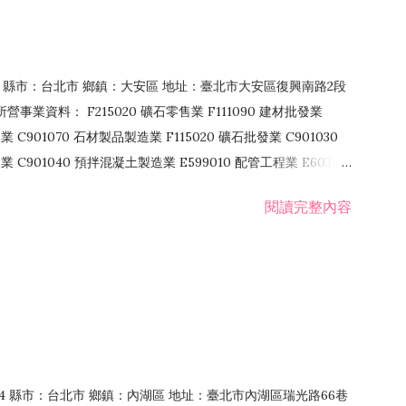
106 縣市：台北市 鄉鎮：大安區 地址：臺北市大安區復興南路2段
營事業資料： F215020 礦石零售業 F111090 建材批發業
業 C901070 石材製品製造業 F115020 礦石批發業 C901030
C901040 預拌混凝土製造業 E599010 配管工程業 E603110
 室內裝潢業 E901010 油漆工程業 E903010 防蝕、防銹工程業
閱讀完整內容
發業 F106020 日常用品批發業 F108031 醫療器材批發業
貨、飲料零售業 F206020 日常用品零售業 F208031 醫療器材零售
面零售業 F399990 其他綜合零售業 F401010 國際貿易業
止或限制之業務
：114 縣市：台北市 鄉鎮：內湖區 地址：臺北市內湖區瑞光路66巷