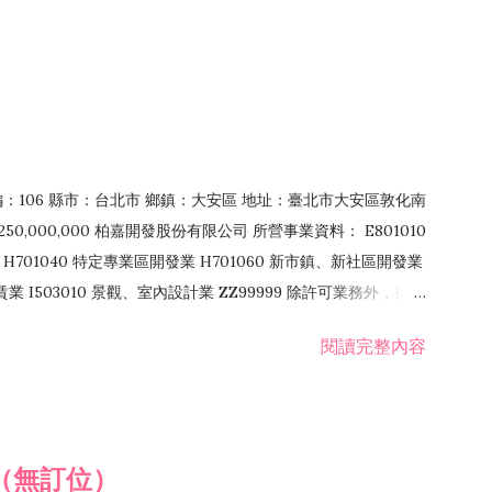
郵編：106 縣市：台北市 鄉鎮：大安區 地址：臺北市大安區敦化南
50,000,000 柏嘉開發股份有限公司 所營事業資料： E801010
H701040 特定專業區開發業 H701060 新市鎮、新社區開發業
租賃業 I503010 景觀、室內設計業 ZZ99999 除許可業務外，得經
閱讀完整內容
（無訂位）