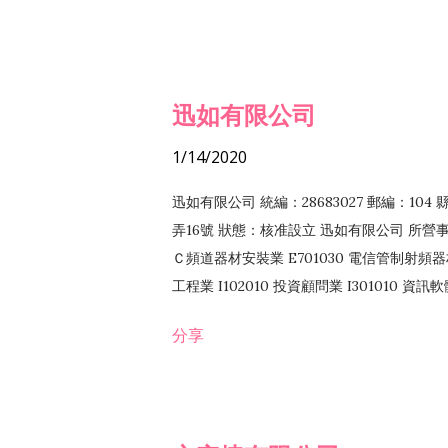
迅如有限公司
1/14/2020
迅如有限公司 統編：28683027 郵編：10
弄16號 狀態：核准設立 迅如有限公司 所營事業
Ｃ頻道器材安裝業 E701030 電信管制射頻器材
工程業 I102010 投資顧問業 I301010 資
業 F118010 資訊軟體批發業 F401010
分享
務 F102030 菸酒批發業 F203020 菸酒零售