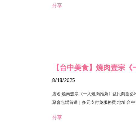
分享
【台中美食】燒肉壹宗《
8/18/2025
店名:燒肉壹宗《一人燒肉推薦》益民商圈必
聚會包場首選｜多元支付免服務費 地址:台中市北區
分享