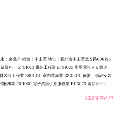
4 縣市：台北市 鄉鎮：中山區 地址：臺北市中山區北安路608巷5
資料： E701010 電信工程業 E701020 衛星電視ＫＵ頻道、
裝設工程業 E801010 室內裝潢業 EZ05010 儀器、儀表安裝
訊軟體服務業 I301030 電子資訊供應服務業 F113070 電信器材批發
 國際貿易業 ZZ99999 除許可業務外，得經營法令非禁止或限制之業
閱讀完整內容
業 F401171 酒類輸入業