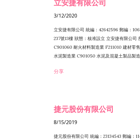
立安捷有限公司
3/12/2020
立安捷有限公司 統編：42642596 郵編：
237號13樓 狀態：核准設立 立安捷有限公司 所
C901060 耐火材料製造業 F211010 建材零售
水泥製造業 C901050 水泥及混凝土製品製造業 
冷作工程業 E603120 噴砂工程業 E801010
分享
EZ99990 其他工程業 F102170 食品什貨批
F108040 化粧品批發業 F203010 食品什
業 F208040 化粧品零售業 F399040 無店
ZZ99999 除許可業務外，得經營法令非禁
捷元股份有限公司
8/15/2019
捷元股份有限公司 統編：23134543 郵編