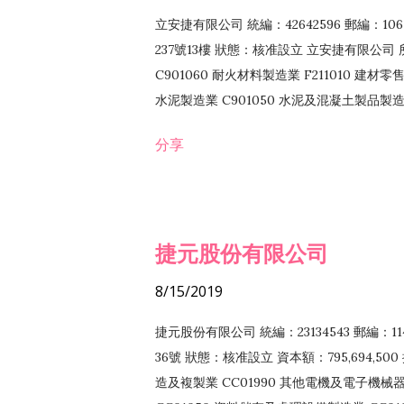
立安捷有限公司 統編：42642596 郵編：
237號13樓 狀態：核准設立 立安捷有限公司 所
C901060 耐火材料製造業 F211010 建材零售
水泥製造業 C901050 水泥及混凝土製品製造業 
冷作工程業 E603120 噴砂工程業 E801010
分享
EZ99990 其他工程業 F102170 食品什貨批
F108040 化粧品批發業 F203010 食品什
業 F208040 化粧品零售業 F399040 無店
ZZ99999 除許可業務外，得經營法令非禁
捷元股份有限公司
8/15/2019
捷元股份有限公司 統編：23134543 郵編
36號 狀態：核准設立 資本額：795,694,5
造及複製業 CC01990 其他電機及電子機械器材