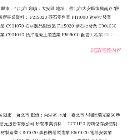
106 縣市：台北市 鄉鎮：大安區 地址：臺北市大安區復興南路2段
營事業資料： F215020 礦石零售業 F111090 建材批發業
業 C901070 石材製品製造業 F115020 礦石批發業 C901030
C901040 預拌混凝土製造業 E599010 配管工程業 E603110
 室內裝潢業 E901010 油漆工程業 E903010 防蝕、防銹工程業
閱讀完整內容
發業 F106020 日常用品批發業 F108031 醫療器材批發業
貨、飲料零售業 F206020 日常用品零售業 F208031 醫療器材零售
面零售業 F399990 其他綜合零售業 F401010 國際貿易業
止或限制之業務
：114 縣市：台北市 鄉鎮：內湖區 地址：臺北市內湖區瑞光路66巷
00 捷元股份有限公司 所營事業資料： CC01120 資料儲存媒體製
製造業 CB01020 事務機器製造業 E601020 電器安裝業