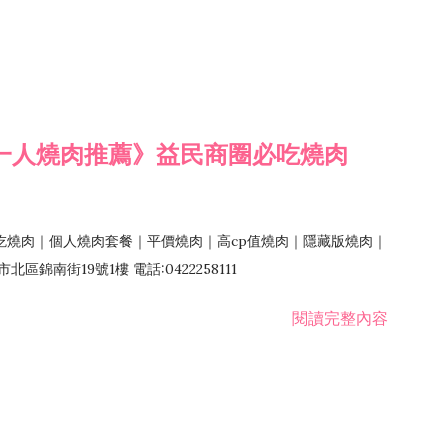
一人燒肉推薦》益民商圈必吃燒肉
吃燒肉｜個人燒肉套餐｜平價燒肉｜高cp值燒肉｜隱藏版燒肉｜
錦南街19號1樓 電話:0422258111
閱讀完整內容