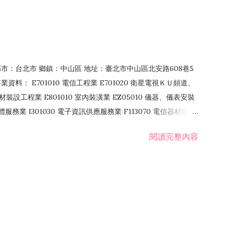
4 縣市：台北市 鄉鎮：中山區 地址：臺北市中山區北安路608巷5
資料： E701010 電信工程業 E701020 衛星電視ＫＵ頻道、
裝設工程業 E801010 室內裝潢業 EZ05010 儀器、儀表安裝
訊軟體服務業 I301030 電子資訊供應服務業 F113070 電信器材批發
 國際貿易業 ZZ99999 除許可業務外，得經營法令非禁止或限制之業
閱讀完整內容
業 F401171 酒類輸入業