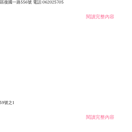
國一路556號 電話:062025705
閱讀完整內容
59號之1
閱讀完整內容