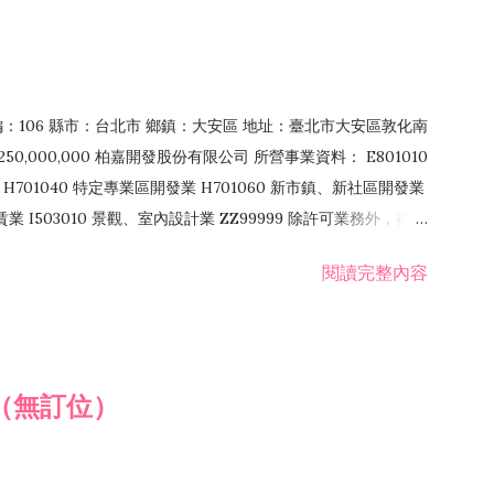
郵編：106 縣市：台北市 鄉鎮：大安區 地址：臺北市大安區敦化南
50,000,000 柏嘉開發股份有限公司 所營事業資料： E801010
H701040 特定專業區開發業 H701060 新市鎮、新社區開發業
租賃業 I503010 景觀、室內設計業 ZZ99999 除許可業務外，得經
閱讀完整內容
（無訂位）