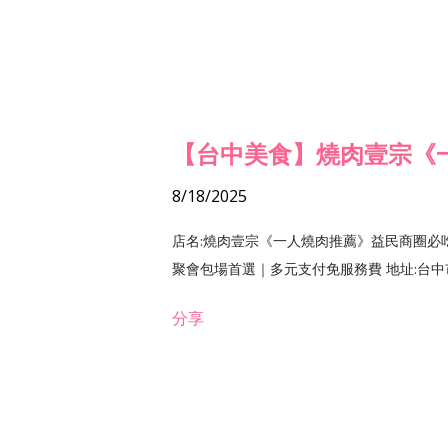
【台中美食】燒肉壹宗《
8/18/2025
店名:燒肉壹宗《一人燒肉推薦》益民商圈必
聚會包場首選｜多元支付免服務費 地址:台中市北區
分享