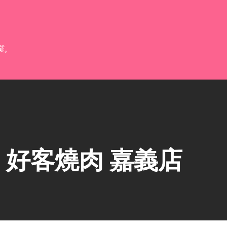
跳到主要內容
業。
好客燒肉 嘉義店