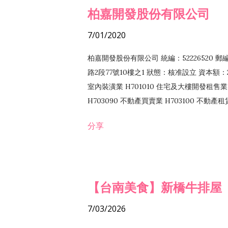
柏嘉開發股份有限公司
7/01/2020
柏嘉開發股份有限公司 統編：52226520 
路2段77號10樓之1 狀態：核准設立 資本額：2
室內裝潢業 H701010 住宅及大樓開發租售業 
H703090 不動產買賣業 H703100 不動產
營法令非禁止或限制之業務
分享
【台南美食】新橋牛排屋
7/03/2026