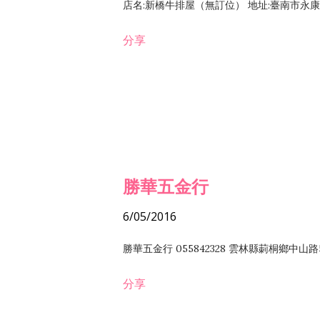
店名:新橋牛排屋（無訂位） 地址:臺南市永康區復
分享
勝華五金行
6/05/2016
勝華五金行 055842328 雲林縣莿桐鄉中山路
分享