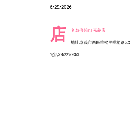
6/25/2026
店
名:好客燒肉 嘉義店
地址:嘉義市西區垂楊里垂楊路52
電話:052270353