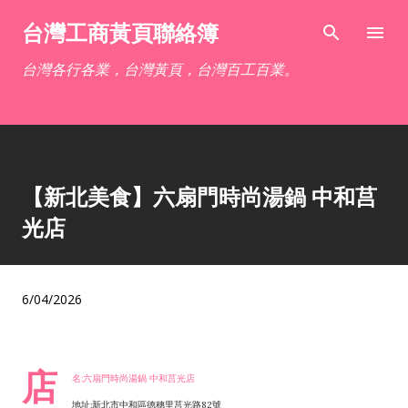
跳到主要內容
台灣工商黃頁聯絡簿
台灣各行各業，台灣黃頁，台灣百工百業。
【新北美食】六扇門時尚湯鍋 中和莒
光店
6/04/2026
店
名:六扇門時尚湯鍋 中和莒光店
地址:新北市中和區德穗里莒光路82號