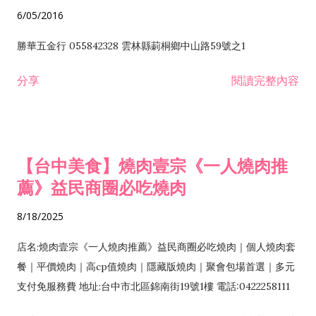
6/05/2016
勝華五金行 055842328 雲林縣莿桐鄉中山路59號之1
分享
閱讀完整內容
【台中美食】燒肉壹宗《一人燒肉推
薦》益民商圈必吃燒肉
8/18/2025
店名:燒肉壹宗《一人燒肉推薦》益民商圈必吃燒肉｜個人燒肉套
餐｜平價燒肉｜高cp值燒肉｜隱藏版燒肉｜聚會包場首選｜多元
支付免服務費 地址:台中市北區錦南街19號1樓 電話:0422258111