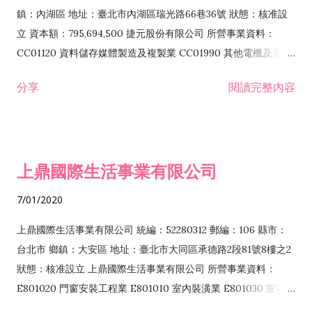
際貿易業 ZZ99999 除許可業務外，得經營法令非禁止或限制之
鎮：內湖區 地址：臺北市內湖區瑞光路66巷36號 狀態：核准設
業務
立 資本額：795,694,500 捷元股份有限公司 所營事業資料：
CC01120 資料儲存媒體製造及複製業 CC01990 其他電機及電子
機械器材製造業 CB01020 事務機器製造業 E601020 電器安裝業
分享
閱讀完整內容
CC01050 資料儲存及處理設備製造業 CC01060 有線通信機械器
材製造業 E605010 電腦設備安裝業 CC01070 無線通信機械器材
製造業 F113020 電器批發業 E701010 電信工程業 CC01080 電
子零組件製造業 CC01110 電腦及其週邊設備製造業 F113050 電
上鼎國際生活事業有限公司
腦及事務性機器設備批發業 F113070 電信器材批發業 F118010
資訊軟體批發業 F119010 電子材料批發業 F213010 電器零售業
7/01/2020
F213030 電腦及事務性機器設備零售業 F213060 電信器材零售
業 F218010 資訊軟體零售業 F219010 電子材料零售業 F399990
上鼎國際生活事業有限公司 統編：52280312 郵編：106 縣市：
其他綜合零售業 F399040 無店面零售業 F401010 國際貿易業
台北市 鄉鎮：大安區 地址：臺北市大同區承德路2段81號8樓之2
F601010 智慧財產權業 G801010 倉儲業 I102010 投資顧問業
狀態：核准設立 上鼎國際生活事業有限公司 所營事業資料：
I103060 管理顧問業 I199990 其他顧問服務業 I105010 藝術品
E801020 門窗安裝工程業 E801010 室內裝潢業 E801030 室內輕
諮詢顧問業 I301010 資訊軟體服務業 I301020 資料處理服務業
鋼架工程業 E801040 玻璃安裝工程業 E801070 廚具、衛浴設備