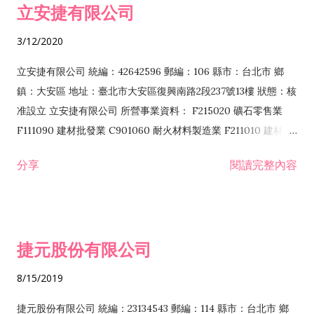
立安捷有限公司
業 F401171 酒類輸入業
3/12/2020
立安捷有限公司 統編：42642596 郵編：106 縣市：台北市 鄉
鎮：大安區 地址：臺北市大安區復興南路2段237號13樓 狀態：核
准設立 立安捷有限公司 所營事業資料： F215020 礦石零售業
F111090 建材批發業 C901060 耐火材料製造業 F211010 建材零
售業 C901070 石材製品製造業 F115020 礦石批發業 C901030
分享
閱讀完整內容
水泥製造業 C901050 水泥及混凝土製品製造業 C901040 預拌混
凝土製造業 E599010 配管工程業 E603110 冷作工程業 E603120
噴砂工程業 E801010 室內裝潢業 E901010 油漆工程業 E903010
防蝕、防銹工程業 EZ99990 其他工程業 F102170 食品什貨批發
捷元股份有限公司
業 F106020 日常用品批發業 F108031 醫療器材批發業 F108040
化粧品批發業 F203010 食品什貨、飲料零售業 F206020 日常用
8/15/2019
品零售業 F208031 醫療器材零售業 F208040 化粧品零售業
F399040 無店面零售業 F399990 其他綜合零售業 F401010 國
捷元股份有限公司 統編：23134543 郵編：114 縣市：台北市 鄉