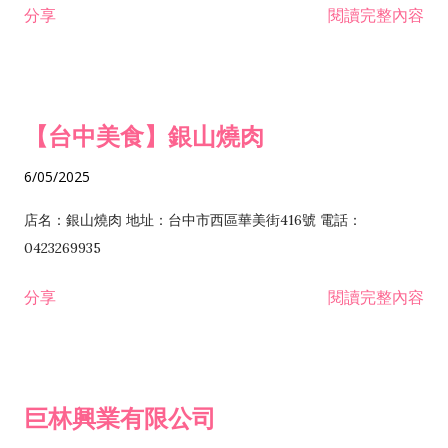
分享
閱讀完整內容
I301030 電子資訊供應服務業 I401010 一般廣告服務業 I501010
安裝工程業 F206020 日常用品零售業 F206040 水器材料零售業
產品設計業 IE01010 電信業務門號代辦業 IZ06010 理貨包裝業
F206060 祭祀用品零售業 F207030 清潔用品零售業 F211010 建
IZ09010 管理系統驗證業 IZ12010 人力派遣業 IZ13010 網路認
材零售業 F213010 電器零售業 F213030 電腦及事務性機器設備
證服務業 IZ15010 市場研究及民意調查業 IZ99990 其他工商服
零售業 F217010 消防安全設備零售業 F218010 資訊軟體零售業
【台中美食】銀山燒肉
務業 J399010 軟體出版業 J601010 藝文服務業 J602010 演藝活
H701010 住宅及大樓開發租售業 H701020 工業廠房開發租售業
動業 J701040 休閒活動場館業 J802010 運動訓練業 JA02010 電
H701050 投資興建公共建設業 H701060 新市鎮、新社區開發業
6/05/2025
器及電子產品修理業 JB01010 會議及展覽服務業 JD01010 工商
H701070 區段徵收及市地重劃代辦業 H701090 都市更新整建維
徵信服務業 JE01010 租賃業 E801010 室內裝潢業 E603010 電
護業 H702010 建築經理業 H703090 不動產買賣業 H703100 不
店名：銀山燒肉 地址：台中市西區華美街416號 電話：
纜安裝工程業 EZ05010 儀器、儀表安裝工程業 F102030 菸酒批
動產租賃業 I103060 管理顧問業 I199990 其他顧問服務業
0423269935
發業 F10...
I301010 資訊軟體服務業 I301020 資料處理服務業 I301030 電子
分享
閱讀完整內容
資訊供應服務業 IF01010 消防安全設備檢修業 JZ99050 仲介服
務業 JZ99990 未分類其他服務業 F201070 花卉零售業 F203010
食品什貨、飲料零售業 F204110 布疋、衣著、鞋、帽、傘、服飾
品零售業 F207200 化學原料零售業 F209060 文教、樂器、育樂
巨林興業有限公司
用品零售業 F215010 首飾及貴金屬零售業 F399040 無店面零售
業 F399990 其他綜合零售業 I301040 第三方支付服務業