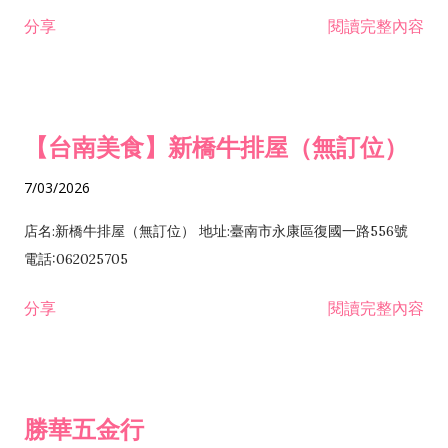
租售業 H701040 特定專業區開發業 H701060 新市鎮、新社區開
分享
閱讀完整內容
發業 H703090 不動產買賣業 H703100 不動產租賃業 I503010
景觀、室內設計業 ZZ99999 除許可業務外，得經營法令非禁止
或限制之業務
【台南美食】新橋牛排屋（無訂位）
7/03/2026
店名:新橋牛排屋（無訂位） 地址:臺南市永康區復國一路556號
電話:062025705
分享
閱讀完整內容
勝華五金行