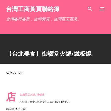
跳到主要內容
台灣工商黃頁聯絡簿
台灣各行各業，台灣黃頁，台灣百工百業。
【台北美食】御讚堂火鍋/鐵板燒
6/25/2026
店
名:御讚堂火鍋/鐵板燒
地址:臺北市中山區康樂里林森北路264號號B1
電話:0225671269