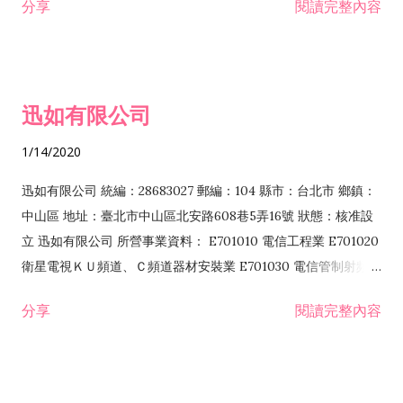
分享
閱讀完整內容
迅如有限公司
1/14/2020
迅如有限公司 統編：28683027 郵編：104 縣市：台北市 鄉鎮：
中山區 地址：臺北市中山區北安路608巷5弄16號 狀態：核准設
立 迅如有限公司 所營事業資料： E701010 電信工程業 E701020
衛星電視ＫＵ頻道、Ｃ頻道器材安裝業 E701030 電信管制射頻器
材裝設工程業 E801010 室內裝潢業 EZ05010 儀器、儀表安裝工
分享
閱讀完整內容
程業 I102010 投資顧問業 I301010 資訊軟體服務業 I301030 電
子資訊供應服務業 F113070 電信器材批發業 F118010 資訊軟體
批發業 F401010 國際貿易業 ZZ99999 除許可業務外，得經營法
令非禁止或限制之業務 F102030 菸酒批發業 F203020 菸酒零售