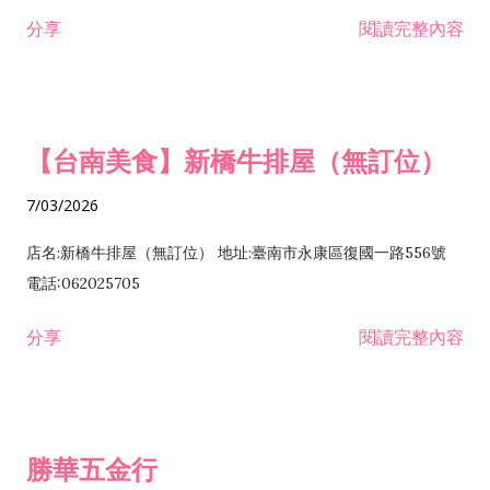
租售業 H701040 特定專業區開發業 H701060 新市鎮、新社區開
分享
閱讀完整內容
發業 H703090 不動產買賣業 H703100 不動產租賃業 I503010
景觀、室內設計業 ZZ99999 除許可業務外，得經營法令非禁止
或限制之業務
【台南美食】新橋牛排屋（無訂位）
7/03/2026
店名:新橋牛排屋（無訂位） 地址:臺南市永康區復國一路556號
電話:062025705
分享
閱讀完整內容
勝華五金行