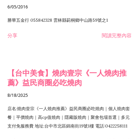
6/05/2016
勝華五金行 055842328 雲林縣莿桐鄉中山路59號之1
分享
閱讀完整內容
【台中美食】燒肉壹宗《一人燒肉推
薦》益民商圈必吃燒肉
8/18/2025
店名:燒肉壹宗《一人燒肉推薦》益民商圈必吃燒肉｜個人燒肉套
餐｜平價燒肉｜高cp值燒肉｜隱藏版燒肉｜聚會包場首選｜多元
支付免服務費 地址:台中市北區錦南街19號1樓 電話:0422258111