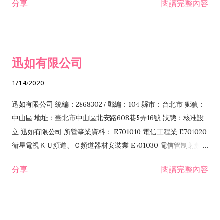
分享
閱讀完整內容
迅如有限公司
1/14/2020
迅如有限公司 統編：28683027 郵編：104 縣市：台北市 鄉鎮：
中山區 地址：臺北市中山區北安路608巷5弄16號 狀態：核准設
立 迅如有限公司 所營事業資料： E701010 電信工程業 E701020
衛星電視ＫＵ頻道、Ｃ頻道器材安裝業 E701030 電信管制射頻器
材裝設工程業 E801010 室內裝潢業 EZ05010 儀器、儀表安裝工
分享
閱讀完整內容
程業 I102010 投資顧問業 I301010 資訊軟體服務業 I301030 電
子資訊供應服務業 F113070 電信器材批發業 F118010 資訊軟體
批發業 F401010 國際貿易業 ZZ99999 除許可業務外，得經營法
令非禁止或限制之業務 F102030 菸酒批發業 F203020 菸酒零售