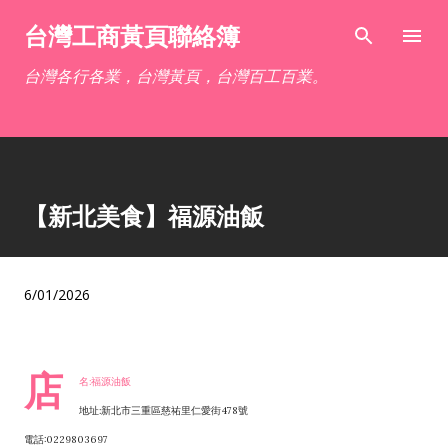
跳到主要內容
台灣工商黃頁聯絡簿
台灣各行各業，台灣黃頁，台灣百工百業。
【新北美食】福源油飯
6/01/2026
店
名:福源油飯
地址:新北市三重區慈祐里仁愛街478號
電話:0229803697