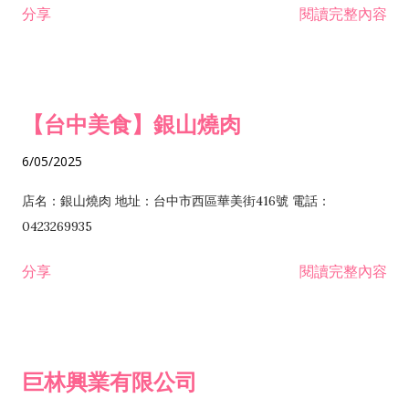
分享
閱讀完整內容
I301030 電子資訊供應服務業 I401010 一般廣告服務業 I501010
安裝工程業 F206020 日常用品零售業 F206040 水器材料零售業
產品設計業 IE01010 電信業務門號代辦業 IZ06010 理貨包裝業
F206060 祭祀用品零售業 F207030 清潔用品零售業 F211010 建
IZ09010 管理系統驗證業 IZ12010 人力派遣業 IZ13010 網路認
材零售業 F213010 電器零售業 F213030 電腦及事務性機器設備
證服務業 IZ15010 市場研究及民意調查業 IZ99990 其他工商服
零售業 F217010 消防安全設備零售業 F218010 資訊軟體零售業
【台中美食】銀山燒肉
務業 J399010 軟體出版業 J601010 藝文服務業 J602010 演藝活
H701010 住宅及大樓開發租售業 H701020 工業廠房開發租售業
動業 J701040 休閒活動場館業 J802010 運動訓練業 JA02010 電
H701050 投資興建公共建設業 H701060 新市鎮、新社區開發業
6/05/2025
器及電子產品修理業 JB01010 會議及展覽服務業 JD01010 工商
H701070 區段徵收及市地重劃代辦業 H701090 都市更新整建維
徵信服務業 JE01010 租賃業 E801010 室內裝潢業 E603010 電
護業 H702010 建築經理業 H703090 不動產買賣業 H703100 不
店名：銀山燒肉 地址：台中市西區華美街416號 電話：
纜安裝工程業 EZ05010 儀器、儀表安裝工程業 F102030 菸酒批
動產租賃業 I103060 管理顧問業 I199990 其他顧問服務業
0423269935
發業 F10...
I301010 資訊軟體服務業 I301020 資料處理服務業 I301030 電子
分享
閱讀完整內容
資訊供應服務業 IF01010 消防安全設備檢修業 JZ99050 仲介服
務業 JZ99990 未分類其他服務業 F201070 花卉零售業 F203010
食品什貨、飲料零售業 F204110 布疋、衣著、鞋、帽、傘、服飾
品零售業 F207200 化學原料零售業 F209060 文教、樂器、育樂
巨林興業有限公司
用品零售業 F215010 首飾及貴金屬零售業 F399040 無店面零售
業 F399990 其他綜合零售業 I301040 第三方支付服務業