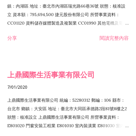
際貿易業 ZZ99999 除許可業務外，得經營法令非禁止或限制之
鎮：內湖區 地址：臺北市內湖區瑞光路66巷36號 狀態：核准設
業務
立 資本額：795,694,500 捷元股份有限公司 所營事業資料：
CC01120 資料儲存媒體製造及複製業 CC01990 其他電機及電子
機械器材製造業 CB01020 事務機器製造業 E601020 電器安裝業
分享
閱讀完整內容
CC01050 資料儲存及處理設備製造業 CC01060 有線通信機械器
材製造業 E605010 電腦設備安裝業 CC01070 無線通信機械器材
製造業 F113020 電器批發業 E701010 電信工程業 CC01080 電
子零組件製造業 CC01110 電腦及其週邊設備製造業 F113050 電
上鼎國際生活事業有限公司
腦及事務性機器設備批發業 F113070 電信器材批發業 F118010
資訊軟體批發業 F119010 電子材料批發業 F213010 電器零售業
7/01/2020
F213030 電腦及事務性機器設備零售業 F213060 電信器材零售
業 F218010 資訊軟體零售業 F219010 電子材料零售業 F399990
上鼎國際生活事業有限公司 統編：52280312 郵編：106 縣市：
其他綜合零售業 F399040 無店面零售業 F401010 國際貿易業
台北市 鄉鎮：大安區 地址：臺北市大同區承德路2段81號8樓之2
F601010 智慧財產權業 G801010 倉儲業 I102010 投資顧問業
狀態：核准設立 上鼎國際生活事業有限公司 所營事業資料：
I103060 管理顧問業 I199990 其他顧問服務業 I105010 藝術品
E801020 門窗安裝工程業 E801010 室內裝潢業 E801030 室內輕
諮詢顧問業 I301010 資訊軟體服務業 I301020 資料處理服務業
鋼架工程業 E801040 玻璃安裝工程業 E801070 廚具、衛浴設備