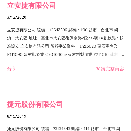
立安捷有限公司
業 F401171 酒類輸入業
3/12/2020
立安捷有限公司 統編：42642596 郵編：106 縣市：台北市 鄉
鎮：大安區 地址：臺北市大安區復興南路2段237號13樓 狀態：核
准設立 立安捷有限公司 所營事業資料： F215020 礦石零售業
F111090 建材批發業 C901060 耐火材料製造業 F211010 建材零
售業 C901070 石材製品製造業 F115020 礦石批發業 C901030
分享
閱讀完整內容
水泥製造業 C901050 水泥及混凝土製品製造業 C901040 預拌混
凝土製造業 E599010 配管工程業 E603110 冷作工程業 E603120
噴砂工程業 E801010 室內裝潢業 E901010 油漆工程業 E903010
防蝕、防銹工程業 EZ99990 其他工程業 F102170 食品什貨批發
捷元股份有限公司
業 F106020 日常用品批發業 F108031 醫療器材批發業 F108040
化粧品批發業 F203010 食品什貨、飲料零售業 F206020 日常用
8/15/2019
品零售業 F208031 醫療器材零售業 F208040 化粧品零售業
F399040 無店面零售業 F399990 其他綜合零售業 F401010 國
捷元股份有限公司 統編：23134543 郵編：114 縣市：台北市 鄉