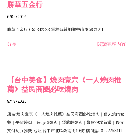
勝華五金行
6/05/2016
勝華五金行 055842328 雲林縣莿桐鄉中山路59號之1
分享
閱讀完整內容
【台中美食】燒肉壹宗《一人燒肉推
薦》益民商圈必吃燒肉
8/18/2025
店名:燒肉壹宗《一人燒肉推薦》益民商圈必吃燒肉｜個人燒肉套
餐｜平價燒肉｜高cp值燒肉｜隱藏版燒肉｜聚會包場首選｜多元
支付免服務費 地址:台中市北區錦南街19號1樓 電話:0422258111