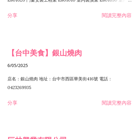
E801020 門窗安裝工程業 E801010 室內裝潢業 E801030 室內輕
諮詢顧問業 I301010 資訊軟體服務業 I301020 資料處理服務業
鋼架工程業 E801040 玻璃安裝工程業 E801070 廚具、衛浴設備
分享
閱讀完整內容
I301030 電子資訊供應服務業 I401010 一般廣告服務業 I501010
安裝工程業 F206020 日常用品零售業 F206040 水器材料零售業
產品設計業 IE01010 電信業務門號代辦業 IZ06010 理貨包裝業
F206060 祭祀用品零售業 F207030 清潔用品零售業 F211010 建
IZ09010 管理系統驗證業 IZ12010 人力派遣業 IZ13010 網路認
材零售業 F213010 電器零售業 F213030 電腦及事務性機器設備
證服務業 IZ15010 市場研究及民意調查業 IZ99990 其他工商服
零售業 F217010 消防安全設備零售業 F218010 資訊軟體零售業
【台中美食】銀山燒肉
務業 J399010 軟體出版業 J601010 藝文服務業 J602010 演藝活
H701010 住宅及大樓開發租售業 H701020 工業廠房開發租售業
動業 J701040 休閒活動場館業 J802010 運動訓練業 JA02010 電
H701050 投資興建公共建設業 H701060 新市鎮、新社區開發業
6/05/2025
器及電子產品修理業 JB01010 會議及展覽服務業 JD01010 工商
H701070 區段徵收及市地重劃代辦業 H701090 都市更新整建維
徵信服務業 JE01010 租賃業 E801010 室內裝潢業 E603010 電
護業 H702010 建築經理業 H703090 不動產買賣業 H703100 不
店名：銀山燒肉 地址：台中市西區華美街416號 電話：
纜安裝工程業 EZ05010 儀器、儀表安裝工程業 F102030 菸酒批
動產租賃業 I103060 管理顧問業 I199990 其他顧問服務業
0423269935
發業 F10...
I301010 資訊軟體服務業 I301020 資料處理服務業 I301030 電子
分享
閱讀完整內容
資訊供應服務業 IF01010 消防安全設備檢修業 JZ99050 仲介服
務業 JZ99990 未分類其他服務業 F201070 花卉零售業 F203010
食品什貨、飲料零售業 F204110 布疋、衣著、鞋、帽、傘、服飾
品零售業 F207200 化學原料零售業 F209060 文教、樂器、育樂