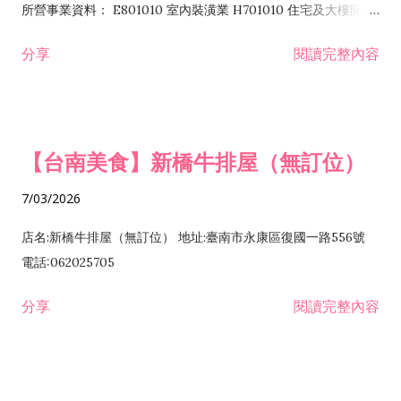
所營事業資料： E801010 室內裝潢業 H701010 住宅及大樓開發
租售業 H701040 特定專業區開發業 H701060 新市鎮、新社區開
分享
閱讀完整內容
發業 H703090 不動產買賣業 H703100 不動產租賃業 I503010
景觀、室內設計業 ZZ99999 除許可業務外，得經營法令非禁止
或限制之業務
【台南美食】新橋牛排屋（無訂位）
7/03/2026
店名:新橋牛排屋（無訂位） 地址:臺南市永康區復國一路556號
電話:062025705
分享
閱讀完整內容