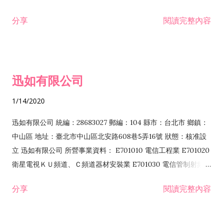
分享
閱讀完整內容
迅如有限公司
1/14/2020
迅如有限公司 統編：28683027 郵編：104 縣市：台北市 鄉鎮：
中山區 地址：臺北市中山區北安路608巷5弄16號 狀態：核准設
立 迅如有限公司 所營事業資料： E701010 電信工程業 E701020
衛星電視ＫＵ頻道、Ｃ頻道器材安裝業 E701030 電信管制射頻器
材裝設工程業 E801010 室內裝潢業 EZ05010 儀器、儀表安裝工
分享
閱讀完整內容
程業 I102010 投資顧問業 I301010 資訊軟體服務業 I301030 電
子資訊供應服務業 F113070 電信器材批發業 F118010 資訊軟體
批發業 F401010 國際貿易業 ZZ99999 除許可業務外，得經營法