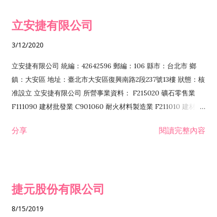
令非禁止或限制之業務 F102030 菸酒批發業 F203020 菸酒零售
立安捷有限公司
業 F401171 酒類輸入業
3/12/2020
立安捷有限公司 統編：42642596 郵編：106 縣市：台北市 鄉
鎮：大安區 地址：臺北市大安區復興南路2段237號13樓 狀態：核
准設立 立安捷有限公司 所營事業資料： F215020 礦石零售業
F111090 建材批發業 C901060 耐火材料製造業 F211010 建材零
售業 C901070 石材製品製造業 F115020 礦石批發業 C901030
分享
閱讀完整內容
水泥製造業 C901050 水泥及混凝土製品製造業 C901040 預拌混
凝土製造業 E599010 配管工程業 E603110 冷作工程業 E603120
噴砂工程業 E801010 室內裝潢業 E901010 油漆工程業 E903010
防蝕、防銹工程業 EZ99990 其他工程業 F102170 食品什貨批發
捷元股份有限公司
業 F106020 日常用品批發業 F108031 醫療器材批發業 F108040
化粧品批發業 F203010 食品什貨、飲料零售業 F206020 日常用
8/15/2019
品零售業 F208031 醫療器材零售業 F208040 化粧品零售業