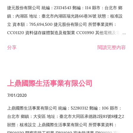
F399040 無店面零售業 F399990 其他綜合零售業 F401010 國
捷元股份有限公司 統編：23134543 郵編：114 縣市：台北市 鄉
際貿易業 ZZ99999 除許可業務外，得經營法令非禁止或限制之
鎮：內湖區 地址：臺北市內湖區瑞光路66巷36號 狀態：核准設
業務
立 資本額：795,694,500 捷元股份有限公司 所營事業資料：
CC01120 資料儲存媒體製造及複製業 CC01990 其他電機及電子
機械器材製造業 CB01020 事務機器製造業 E601020 電器安裝業
分享
閱讀完整內容
CC01050 資料儲存及處理設備製造業 CC01060 有線通信機械器
材製造業 E605010 電腦設備安裝業 CC01070 無線通信機械器材
製造業 F113020 電器批發業 E701010 電信工程業 CC01080 電
子零組件製造業 CC01110 電腦及其週邊設備製造業 F113050 電
上鼎國際生活事業有限公司
腦及事務性機器設備批發業 F113070 電信器材批發業 F118010
資訊軟體批發業 F119010 電子材料批發業 F213010 電器零售業
7/01/2020
F213030 電腦及事務性機器設備零售業 F213060 電信器材零售
業 F218010 資訊軟體零售業 F219010 電子材料零售業 F399990
上鼎國際生活事業有限公司 統編：52280312 郵編：106 縣市：
其他綜合零售業 F399040 無店面零售業 F401010 國際貿易業
台北市 鄉鎮：大安區 地址：臺北市大同區承德路2段81號8樓之2
F601010 智慧財產權業 G801010 倉儲業 I102010 投資顧問業
狀態：核准設立 上鼎國際生活事業有限公司 所營事業資料：
I103060 管理顧問業 I199990 其他顧問服務業 I105010 藝術品