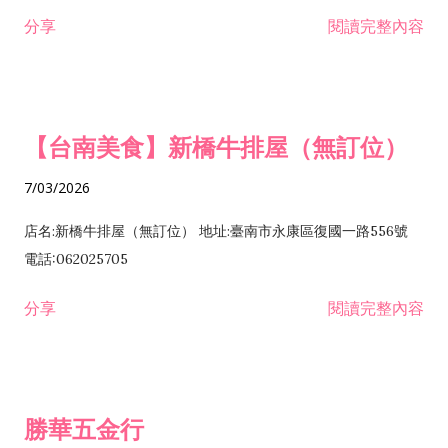
租售業 H701040 特定專業區開發業 H701060 新市鎮、新社區開
分享
閱讀完整內容
發業 H703090 不動產買賣業 H703100 不動產租賃業 I503010
景觀、室內設計業 ZZ99999 除許可業務外，得經營法令非禁止
或限制之業務
【台南美食】新橋牛排屋（無訂位）
7/03/2026
店名:新橋牛排屋（無訂位） 地址:臺南市永康區復國一路556號
電話:062025705
分享
閱讀完整內容
勝華五金行