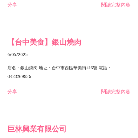
分享
閱讀完整內容
I301030 電子資訊供應服務業 I401010 一般廣告服務業 I501010
安裝工程業 F206020 日常用品零售業 F206040 水器材料零售業
產品設計業 IE01010 電信業務門號代辦業 IZ06010 理貨包裝業
F206060 祭祀用品零售業 F207030 清潔用品零售業 F211010 建
IZ09010 管理系統驗證業 IZ12010 人力派遣業 IZ13010 網路認
材零售業 F213010 電器零售業 F213030 電腦及事務性機器設備
證服務業 IZ15010 市場研究及民意調查業 IZ99990 其他工商服
零售業 F217010 消防安全設備零售業 F218010 資訊軟體零售業
【台中美食】銀山燒肉
務業 J399010 軟體出版業 J601010 藝文服務業 J602010 演藝活
H701010 住宅及大樓開發租售業 H701020 工業廠房開發租售業
動業 J701040 休閒活動場館業 J802010 運動訓練業 JA02010 電
H701050 投資興建公共建設業 H701060 新市鎮、新社區開發業
6/05/2025
器及電子產品修理業 JB01010 會議及展覽服務業 JD01010 工商
H701070 區段徵收及市地重劃代辦業 H701090 都市更新整建維
徵信服務業 JE01010 租賃業 E801010 室內裝潢業 E603010 電
護業 H702010 建築經理業 H703090 不動產買賣業 H703100 不
店名：銀山燒肉 地址：台中市西區華美街416號 電話：
纜安裝工程業 EZ05010 儀器、儀表安裝工程業 F102030 菸酒批
動產租賃業 I103060 管理顧問業 I199990 其他顧問服務業
0423269935
發業 F10...
I301010 資訊軟體服務業 I301020 資料處理服務業 I301030 電子
分享
閱讀完整內容
資訊供應服務業 IF01010 消防安全設備檢修業 JZ99050 仲介服
務業 JZ99990 未分類其他服務業 F201070 花卉零售業 F203010
食品什貨、飲料零售業 F204110 布疋、衣著、鞋、帽、傘、服飾
品零售業 F207200 化學原料零售業 F209060 文教、樂器、育樂
巨林興業有限公司
用品零售業 F215010 首飾及貴金屬零售業 F399040 無店面零售
業 F399990 其他綜合零售業 I301040 第三方支付服務業