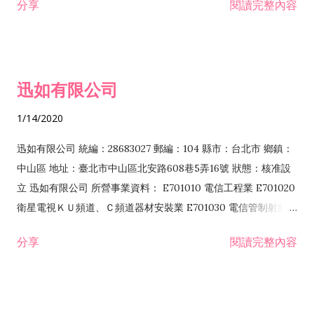
分享
閱讀完整內容
迅如有限公司
1/14/2020
迅如有限公司 統編：28683027 郵編：104 縣市：台北市 鄉鎮：
中山區 地址：臺北市中山區北安路608巷5弄16號 狀態：核准設
立 迅如有限公司 所營事業資料： E701010 電信工程業 E701020
衛星電視ＫＵ頻道、Ｃ頻道器材安裝業 E701030 電信管制射頻器
材裝設工程業 E801010 室內裝潢業 EZ05010 儀器、儀表安裝工
分享
閱讀完整內容
程業 I102010 投資顧問業 I301010 資訊軟體服務業 I301030 電
子資訊供應服務業 F113070 電信器材批發業 F118010 資訊軟體
批發業 F401010 國際貿易業 ZZ99999 除許可業務外，得經營法
令非禁止或限制之業務 F102030 菸酒批發業 F203020 菸酒零售