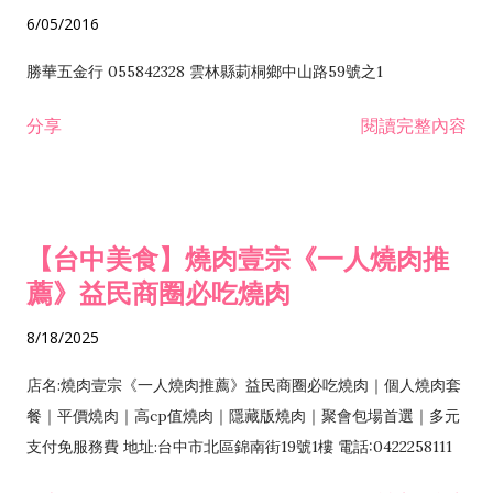
6/05/2016
勝華五金行 055842328 雲林縣莿桐鄉中山路59號之1
分享
閱讀完整內容
【台中美食】燒肉壹宗《一人燒肉推
薦》益民商圈必吃燒肉
8/18/2025
店名:燒肉壹宗《一人燒肉推薦》益民商圈必吃燒肉｜個人燒肉套
餐｜平價燒肉｜高cp值燒肉｜隱藏版燒肉｜聚會包場首選｜多元
支付免服務費 地址:台中市北區錦南街19號1樓 電話:0422258111