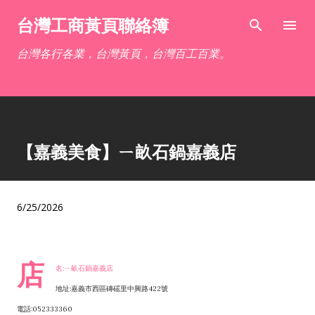
跳到主要內容
台灣工商黃頁聯絡簿
台灣各行各業，台灣黃頁，台灣百工百業。
【嘉義美食】ㄧ畝石鍋嘉義店
6/25/2026
店
名:ㄧ畝石鍋嘉義店
地址:嘉義市西區磚磘里中興路422號
電話:052333360