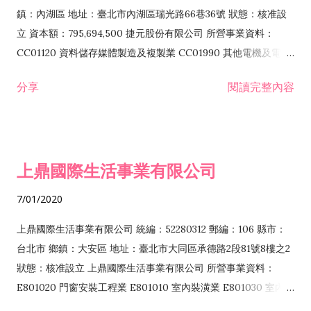
際貿易業 ZZ99999 除許可業務外，得經營法令非禁止或限制之
鎮：內湖區 地址：臺北市內湖區瑞光路66巷36號 狀態：核准設
業務
立 資本額：795,694,500 捷元股份有限公司 所營事業資料：
CC01120 資料儲存媒體製造及複製業 CC01990 其他電機及電子
機械器材製造業 CB01020 事務機器製造業 E601020 電器安裝業
分享
閱讀完整內容
CC01050 資料儲存及處理設備製造業 CC01060 有線通信機械器
材製造業 E605010 電腦設備安裝業 CC01070 無線通信機械器材
製造業 F113020 電器批發業 E701010 電信工程業 CC01080 電
子零組件製造業 CC01110 電腦及其週邊設備製造業 F113050 電
上鼎國際生活事業有限公司
腦及事務性機器設備批發業 F113070 電信器材批發業 F118010
資訊軟體批發業 F119010 電子材料批發業 F213010 電器零售業
7/01/2020
F213030 電腦及事務性機器設備零售業 F213060 電信器材零售
業 F218010 資訊軟體零售業 F219010 電子材料零售業 F399990
上鼎國際生活事業有限公司 統編：52280312 郵編：106 縣市：
其他綜合零售業 F399040 無店面零售業 F401010 國際貿易業
台北市 鄉鎮：大安區 地址：臺北市大同區承德路2段81號8樓之2
F601010 智慧財產權業 G801010 倉儲業 I102010 投資顧問業
狀態：核准設立 上鼎國際生活事業有限公司 所營事業資料：
I103060 管理顧問業 I199990 其他顧問服務業 I105010 藝術品
E801020 門窗安裝工程業 E801010 室內裝潢業 E801030 室內輕
諮詢顧問業 I301010 資訊軟體服務業 I301020 資料處理服務業
鋼架工程業 E801040 玻璃安裝工程業 E801070 廚具、衛浴設備