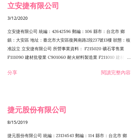
立安捷有限公司
業 F401171 酒類輸入業
3/12/2020
立安捷有限公司 統編：42642596 郵編：106 縣市：台北市 鄉
鎮：大安區 地址：臺北市大安區復興南路2段237號13樓 狀態：核
准設立 立安捷有限公司 所營事業資料： F215020 礦石零售業
F111090 建材批發業 C901060 耐火材料製造業 F211010 建材零
售業 C901070 石材製品製造業 F115020 礦石批發業 C901030
分享
閱讀完整內容
水泥製造業 C901050 水泥及混凝土製品製造業 C901040 預拌混
凝土製造業 E599010 配管工程業 E603110 冷作工程業 E603120
噴砂工程業 E801010 室內裝潢業 E901010 油漆工程業 E903010
防蝕、防銹工程業 EZ99990 其他工程業 F102170 食品什貨批發
捷元股份有限公司
業 F106020 日常用品批發業 F108031 醫療器材批發業 F108040
化粧品批發業 F203010 食品什貨、飲料零售業 F206020 日常用
8/15/2019
品零售業 F208031 醫療器材零售業 F208040 化粧品零售業
F399040 無店面零售業 F399990 其他綜合零售業 F401010 國
捷元股份有限公司 統編：23134543 郵編：114 縣市：台北市 鄉