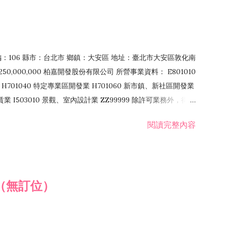
郵編：106 縣市：台北市 鄉鎮：大安區 地址：臺北市大安區敦化南
50,000,000 柏嘉開發股份有限公司 所營事業資料： E801010
H701040 特定專業區開發業 H701060 新市鎮、新社區開發業
租賃業 I503010 景觀、室內設計業 ZZ99999 除許可業務外，得經
閱讀完整內容
（無訂位）