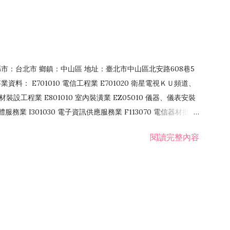
4 縣市：台北市 鄉鎮：中山區 地址：臺北市中山區北安路608巷5
資料： E701010 電信工程業 E701020 衛星電視ＫＵ頻道、
裝設工程業 E801010 室內裝潢業 EZ05010 儀器、儀表安裝
訊軟體服務業 I301030 電子資訊供應服務業 F113070 電信器材批發
 國際貿易業 ZZ99999 除許可業務外，得經營法令非禁止或限制之業
閱讀完整內容
業 F401171 酒類輸入業