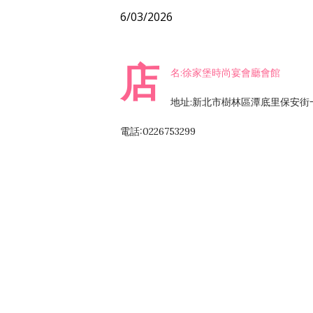
6/03/2026
店
名:徐家堡時尚宴會廳會館
地址:新北市樹林區潭底里保安街一
電話:0226753299