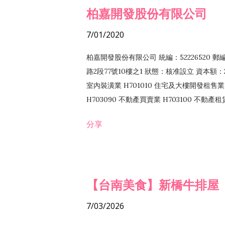
柏嘉開發股份有限公司
7/01/2020
柏嘉開發股份有限公司 統編：52226520 
路2段77號10樓之1 狀態：核准設立 資本額：2
室內裝潢業 H701010 住宅及大樓開發租售業 
H703090 不動產買賣業 H703100 不動產
營法令非禁止或限制之業務
分享
【台南美食】新橋牛排屋
7/03/2026