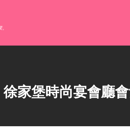
跳到主要內容
業。
】徐家堡時尚宴會廳會