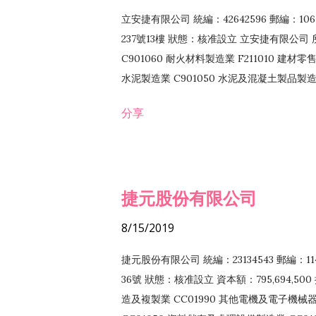
立安捷有限公司 統編：42642596 郵編：
237號13樓 狀態：核准設立 立安捷有限公司 所
C901060 耐火材料製造業 F211010 建材零售
水泥製造業 C901050 水泥及混凝土製品製造業 
冷作工程業 E603120 噴砂工程業 E801010
分享
EZ99990 其他工程業 F102170 食品什貨批
F108040 化粧品批發業 F203010 食品什
業 F208040 化粧品零售業 F399040 無店
ZZ99999 除許可業務外，得經營法令非禁
捷元股份有限公司
8/15/2019
捷元股份有限公司 統編：23134543 郵編
36號 狀態：核准設立 資本額：795,694,5
造及複製業 CC01990 其他電機及電子機械器材