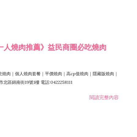
一人燒肉推薦》益民商圈必吃燒肉
吃燒肉｜個人燒肉套餐｜平價燒肉｜高cp值燒肉｜隱藏版燒肉｜
錦南街19號1樓 電話:0422258111
閱讀完整內容