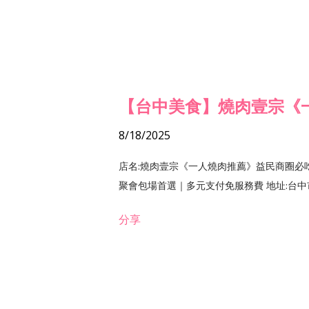
【台中美食】燒肉壹宗《
8/18/2025
店名:燒肉壹宗《一人燒肉推薦》益民商圈必
聚會包場首選｜多元支付免服務費 地址:台中市北區
分享