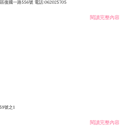
國一路556號 電話:062025705
閱讀完整內容
59號之1
閱讀完整內容