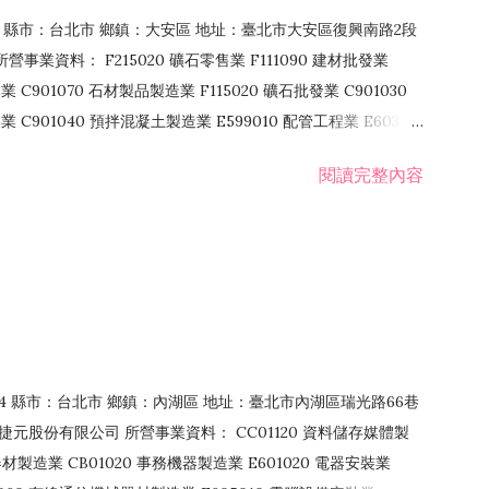
106 縣市：台北市 鄉鎮：大安區 地址：臺北市大安區復興南路2段
營事業資料： F215020 礦石零售業 F111090 建材批發業
業 C901070 石材製品製造業 F115020 礦石批發業 C901030
C901040 預拌混凝土製造業 E599010 配管工程業 E603110
 室內裝潢業 E901010 油漆工程業 E903010 防蝕、防銹工程業
閱讀完整內容
發業 F106020 日常用品批發業 F108031 醫療器材批發業
貨、飲料零售業 F206020 日常用品零售業 F208031 醫療器材零售
面零售業 F399990 其他綜合零售業 F401010 國際貿易業
止或限制之業務
：114 縣市：台北市 鄉鎮：內湖區 地址：臺北市內湖區瑞光路66巷
00 捷元股份有限公司 所營事業資料： CC01120 資料儲存媒體製
製造業 CB01020 事務機器製造業 E601020 電器安裝業