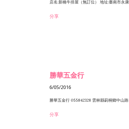
店名:新橋牛排屋（無訂位） 地址:臺南市永康區復
分享
勝華五金行
6/05/2016
勝華五金行 055842328 雲林縣莿桐鄉中山路
分享