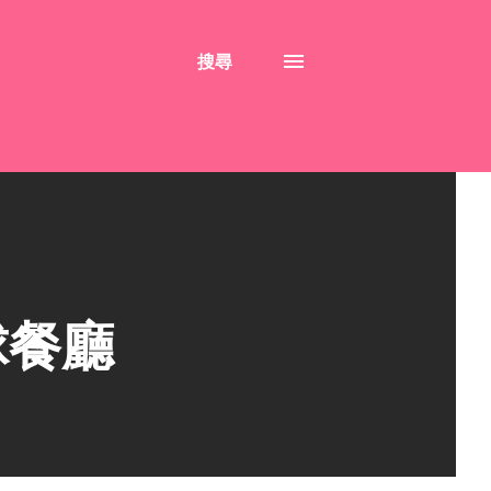
搜尋
球餐廳