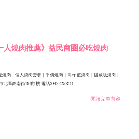
一人燒肉推薦》益民商圈必吃燒肉
吃燒肉｜個人燒肉套餐｜平價燒肉｜高cp值燒肉｜隱藏版燒肉｜
錦南街19號1樓 電話:0422258111
閱讀完整內容