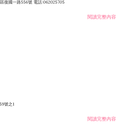
國一路556號 電話:062025705
閱讀完整內容
59號之1
閱讀完整內容