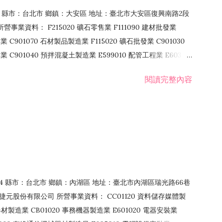
106 縣市：台北市 鄉鎮：大安區 地址：臺北市大安區復興南路2段
營事業資料： F215020 礦石零售業 F111090 建材批發業
業 C901070 石材製品製造業 F115020 礦石批發業 C901030
C901040 預拌混凝土製造業 E599010 配管工程業 E603110
 室內裝潢業 E901010 油漆工程業 E903010 防蝕、防銹工程業
閱讀完整內容
發業 F106020 日常用品批發業 F108031 醫療器材批發業
貨、飲料零售業 F206020 日常用品零售業 F208031 醫療器材零售
面零售業 F399990 其他綜合零售業 F401010 國際貿易業
止或限制之業務
：114 縣市：台北市 鄉鎮：內湖區 地址：臺北市內湖區瑞光路66巷
00 捷元股份有限公司 所營事業資料： CC01120 資料儲存媒體製
製造業 CB01020 事務機器製造業 E601020 電器安裝業