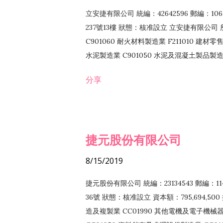
立安捷有限公司 統編：42642596 郵編：
237號13樓 狀態：核准設立 立安捷有限公司 所
C901060 耐火材料製造業 F211010 建材零售
水泥製造業 C901050 水泥及混凝土製品製造業 
冷作工程業 E603120 噴砂工程業 E801010
分享
EZ99990 其他工程業 F102170 食品什貨批
F108040 化粧品批發業 F203010 食品什
業 F208040 化粧品零售業 F399040 無店
ZZ99999 除許可業務外，得經營法令非禁
捷元股份有限公司
8/15/2019
捷元股份有限公司 統編：23134543 郵編
36號 狀態：核准設立 資本額：795,694,5
造及複製業 CC01990 其他電機及電子機械器材