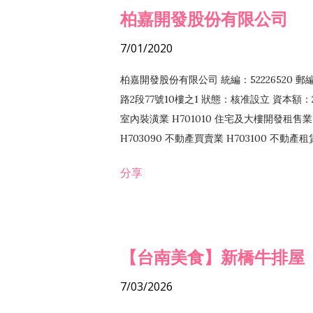
柏嘉開發股份有限公司
7/01/2020
柏嘉開發股份有限公司 統編：52226520 
路2段77號10樓之1 狀態：核准設立 資本額：2
室內裝潢業 H701010 住宅及大樓開發租售業 
H703090 不動產買賣業 H703100 不動產
營法令非禁止或限制之業務
分享
【台南美食】新橋牛排屋
7/03/2026