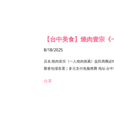
【台中美食】燒肉壹宗《
8/18/2025
店名:燒肉壹宗《一人燒肉推薦》益民商圈必
聚會包場首選｜多元支付免服務費 地址:台中市北區
分享