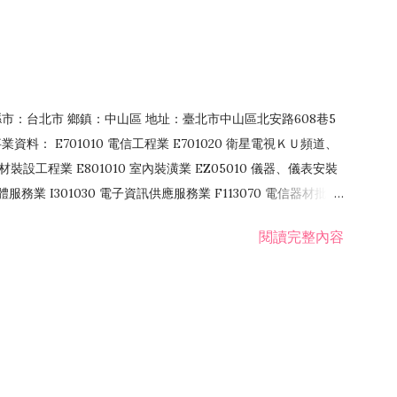
4 縣市：台北市 鄉鎮：中山區 地址：臺北市中山區北安路608巷5
資料： E701010 電信工程業 E701020 衛星電視ＫＵ頻道、
裝設工程業 E801010 室內裝潢業 EZ05010 儀器、儀表安裝
訊軟體服務業 I301030 電子資訊供應服務業 F113070 電信器材批發
 國際貿易業 ZZ99999 除許可業務外，得經營法令非禁止或限制之業
閱讀完整內容
業 F401171 酒類輸入業