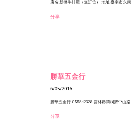
店名:新橋牛排屋（無訂位） 地址:臺南市永康區復
分享
勝華五金行
6/05/2016
勝華五金行 055842328 雲林縣莿桐鄉中山路
分享