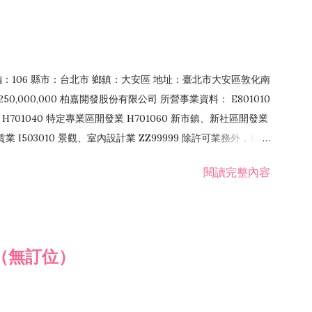
郵編：106 縣市：台北市 鄉鎮：大安區 地址：臺北市大安區敦化南
50,000,000 柏嘉開發股份有限公司 所營事業資料： E801010
H701040 特定專業區開發業 H701060 新市鎮、新社區開發業
租賃業 I503010 景觀、室內設計業 ZZ99999 除許可業務外，得經
閱讀完整內容
（無訂位）