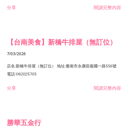
租售業 H701040 特定專業區開發業 H701060 新市鎮、新社區開
分享
閱讀完整內容
發業 H703090 不動產買賣業 H703100 不動產租賃業 I503010
景觀、室內設計業 ZZ99999 除許可業務外，得經營法令非禁止
或限制之業務
【台南美食】新橋牛排屋（無訂位）
7/03/2026
店名:新橋牛排屋（無訂位） 地址:臺南市永康區復國一路556號
電話:062025705
分享
閱讀完整內容
勝華五金行