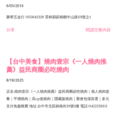
6/05/2016
勝華五金行 055842328 雲林縣莿桐鄉中山路59號之1
分享
閱讀完整內容
【台中美食】燒肉壹宗《一人燒肉推
薦》益民商圈必吃燒肉
8/18/2025
店名:燒肉壹宗《一人燒肉推薦》益民商圈必吃燒肉｜個人燒肉套
餐｜平價燒肉｜高cp值燒肉｜隱藏版燒肉｜聚會包場首選｜多元
支付免服務費 地址:台中市北區錦南街19號1樓 電話:0422258111