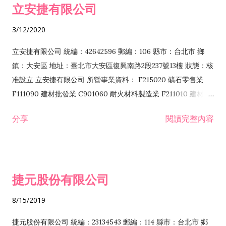
立安捷有限公司
業 F401171 酒類輸入業
3/12/2020
立安捷有限公司 統編：42642596 郵編：106 縣市：台北市 鄉
鎮：大安區 地址：臺北市大安區復興南路2段237號13樓 狀態：核
准設立 立安捷有限公司 所營事業資料： F215020 礦石零售業
F111090 建材批發業 C901060 耐火材料製造業 F211010 建材零
售業 C901070 石材製品製造業 F115020 礦石批發業 C901030
分享
閱讀完整內容
水泥製造業 C901050 水泥及混凝土製品製造業 C901040 預拌混
凝土製造業 E599010 配管工程業 E603110 冷作工程業 E603120
噴砂工程業 E801010 室內裝潢業 E901010 油漆工程業 E903010
防蝕、防銹工程業 EZ99990 其他工程業 F102170 食品什貨批發
捷元股份有限公司
業 F106020 日常用品批發業 F108031 醫療器材批發業 F108040
化粧品批發業 F203010 食品什貨、飲料零售業 F206020 日常用
8/15/2019
品零售業 F208031 醫療器材零售業 F208040 化粧品零售業
F399040 無店面零售業 F399990 其他綜合零售業 F401010 國
捷元股份有限公司 統編：23134543 郵編：114 縣市：台北市 鄉