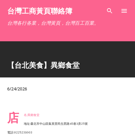
跳到主要內容
台灣工商黃頁聯絡簿
台灣各行各業，台灣黃頁，台灣百工百業。
【台北美食】異鄉食堂
6/24/2026
店
名:異鄉食堂
地址:臺北市中山區集英里民生西路45巷3弄25號
電話:0225231003