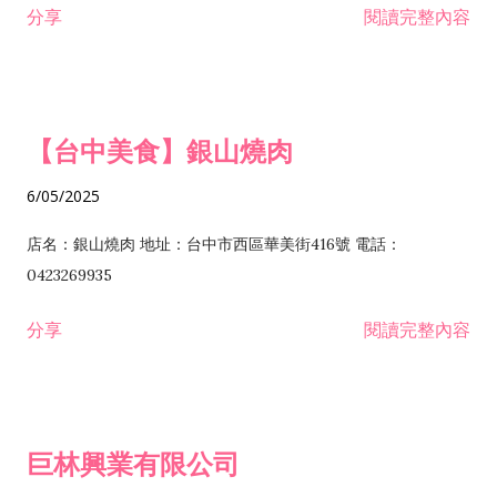
分享
閱讀完整內容
I301030 電子資訊供應服務業 I401010 一般廣告服務業 I501010
安裝工程業 F206020 日常用品零售業 F206040 水器材料零售業
產品設計業 IE01010 電信業務門號代辦業 IZ06010 理貨包裝業
F206060 祭祀用品零售業 F207030 清潔用品零售業 F211010 建
IZ09010 管理系統驗證業 IZ12010 人力派遣業 IZ13010 網路認
材零售業 F213010 電器零售業 F213030 電腦及事務性機器設備
證服務業 IZ15010 市場研究及民意調查業 IZ99990 其他工商服
零售業 F217010 消防安全設備零售業 F218010 資訊軟體零售業
【台中美食】銀山燒肉
務業 J399010 軟體出版業 J601010 藝文服務業 J602010 演藝活
H701010 住宅及大樓開發租售業 H701020 工業廠房開發租售業
動業 J701040 休閒活動場館業 J802010 運動訓練業 JA02010 電
H701050 投資興建公共建設業 H701060 新市鎮、新社區開發業
6/05/2025
器及電子產品修理業 JB01010 會議及展覽服務業 JD01010 工商
H701070 區段徵收及市地重劃代辦業 H701090 都市更新整建維
徵信服務業 JE01010 租賃業 E801010 室內裝潢業 E603010 電
護業 H702010 建築經理業 H703090 不動產買賣業 H703100 不
店名：銀山燒肉 地址：台中市西區華美街416號 電話：
纜安裝工程業 EZ05010 儀器、儀表安裝工程業 F102030 菸酒批
動產租賃業 I103060 管理顧問業 I199990 其他顧問服務業
0423269935
發業 F10...
I301010 資訊軟體服務業 I301020 資料處理服務業 I301030 電子
分享
閱讀完整內容
資訊供應服務業 IF01010 消防安全設備檢修業 JZ99050 仲介服
務業 JZ99990 未分類其他服務業 F201070 花卉零售業 F203010
食品什貨、飲料零售業 F204110 布疋、衣著、鞋、帽、傘、服飾
品零售業 F207200 化學原料零售業 F209060 文教、樂器、育樂
巨林興業有限公司
用品零售業 F215010 首飾及貴金屬零售業 F399040 無店面零售
業 F399990 其他綜合零售業 I301040 第三方支付服務業