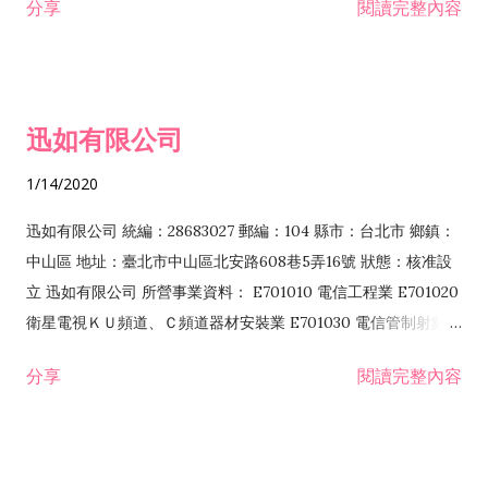
分享
閱讀完整內容
迅如有限公司
1/14/2020
迅如有限公司 統編：28683027 郵編：104 縣市：台北市 鄉鎮：
中山區 地址：臺北市中山區北安路608巷5弄16號 狀態：核准設
立 迅如有限公司 所營事業資料： E701010 電信工程業 E701020
衛星電視ＫＵ頻道、Ｃ頻道器材安裝業 E701030 電信管制射頻器
材裝設工程業 E801010 室內裝潢業 EZ05010 儀器、儀表安裝工
分享
閱讀完整內容
程業 I102010 投資顧問業 I301010 資訊軟體服務業 I301030 電
子資訊供應服務業 F113070 電信器材批發業 F118010 資訊軟體
批發業 F401010 國際貿易業 ZZ99999 除許可業務外，得經營法
令非禁止或限制之業務 F102030 菸酒批發業 F203020 菸酒零售