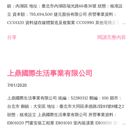
際貿易業 ZZ99999 除許可業務外，得經營法令非禁止或限制之
鎮：內湖區 地址：臺北市內湖區瑞光路66巷36號 狀態：核准設
業務
立 資本額：795,694,500 捷元股份有限公司 所營事業資料：
CC01120 資料儲存媒體製造及複製業 CC01990 其他電機及電子
機械器材製造業 CB01020 事務機器製造業 E601020 電器安裝業
分享
閱讀完整內容
CC01050 資料儲存及處理設備製造業 CC01060 有線通信機械器
材製造業 E605010 電腦設備安裝業 CC01070 無線通信機械器材
製造業 F113020 電器批發業 E701010 電信工程業 CC01080 電
子零組件製造業 CC01110 電腦及其週邊設備製造業 F113050 電
上鼎國際生活事業有限公司
腦及事務性機器設備批發業 F113070 電信器材批發業 F118010
資訊軟體批發業 F119010 電子材料批發業 F213010 電器零售業
7/01/2020
F213030 電腦及事務性機器設備零售業 F213060 電信器材零售
業 F218010 資訊軟體零售業 F219010 電子材料零售業 F399990
上鼎國際生活事業有限公司 統編：52280312 郵編：106 縣市：
其他綜合零售業 F399040 無店面零售業 F401010 國際貿易業
台北市 鄉鎮：大安區 地址：臺北市大同區承德路2段81號8樓之2
F601010 智慧財產權業 G801010 倉儲業 I102010 投資顧問業
狀態：核准設立 上鼎國際生活事業有限公司 所營事業資料：
I103060 管理顧問業 I199990 其他顧問服務業 I105010 藝術品
E801020 門窗安裝工程業 E801010 室內裝潢業 E801030 室內輕
諮詢顧問業 I301010 資訊軟體服務業 I301020 資料處理服務業
鋼架工程業 E801040 玻璃安裝工程業 E801070 廚具、衛浴設備