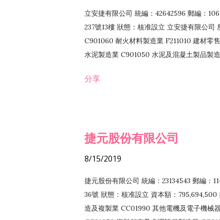
立安捷有限公司 統編：42642596 郵編：
237號13樓 狀態：核准設立 立安捷有限公司 所
C901060 耐火材料製造業 F211010 建材零售
水泥製造業 C901050 水泥及混凝土製品製造業 
冷作工程業 E603120 噴砂工程業 E801010
分享
EZ99990 其他工程業 F102170 食品什貨批
F108040 化粧品批發業 F203010 食品什
業 F208040 化粧品零售業 F399040 無店
ZZ99999 除許可業務外，得經營法令非禁
捷元股份有限公司
8/15/2019
捷元股份有限公司 統編：23134543 郵編
36號 狀態：核准設立 資本額：795,694,5
造及複製業 CC01990 其他電機及電子機械器材