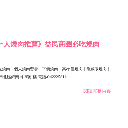
一人燒肉推薦》益民商圈必吃燒肉
吃燒肉｜個人燒肉套餐｜平價燒肉｜高cp值燒肉｜隱藏版燒肉｜
錦南街19號1樓 電話:0422258111
閱讀完整內容