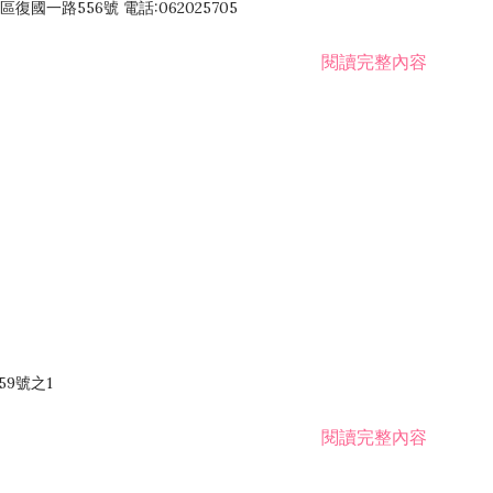
國一路556號 電話:062025705
閱讀完整內容
59號之1
閱讀完整內容