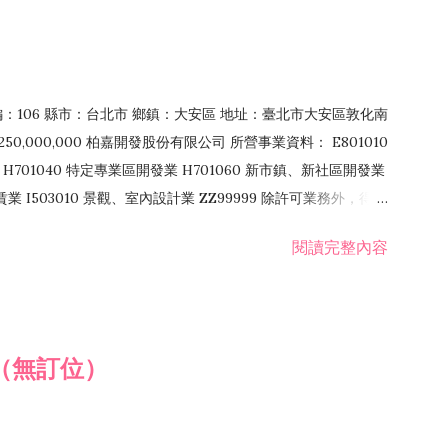
郵編：106 縣市：台北市 鄉鎮：大安區 地址：臺北市大安區敦化南
50,000,000 柏嘉開發股份有限公司 所營事業資料： E801010
H701040 特定專業區開發業 H701060 新市鎮、新社區開發業
租賃業 I503010 景觀、室內設計業 ZZ99999 除許可業務外，得經
閱讀完整內容
（無訂位）