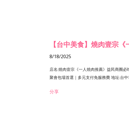
【台中美食】燒肉壹宗《
8/18/2025
店名:燒肉壹宗《一人燒肉推薦》益民商圈必
聚會包場首選｜多元支付免服務費 地址:台中市北區
分享