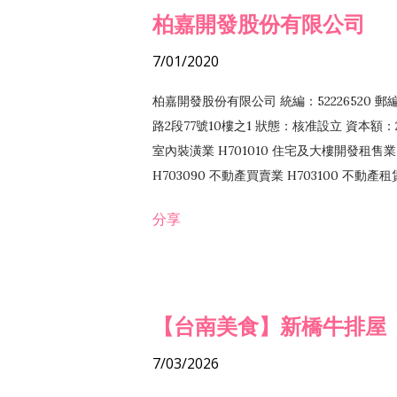
柏嘉開發股份有限公司
7/01/2020
柏嘉開發股份有限公司 統編：52226520 
路2段77號10樓之1 狀態：核准設立 資本額：2
室內裝潢業 H701010 住宅及大樓開發租售業 
H703090 不動產買賣業 H703100 不動產
營法令非禁止或限制之業務
分享
【台南美食】新橋牛排屋
7/03/2026