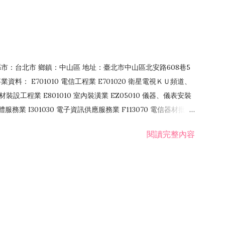
4 縣市：台北市 鄉鎮：中山區 地址：臺北市中山區北安路608巷5
資料： E701010 電信工程業 E701020 衛星電視ＫＵ頻道、
裝設工程業 E801010 室內裝潢業 EZ05010 儀器、儀表安裝
訊軟體服務業 I301030 電子資訊供應服務業 F113070 電信器材批發
 國際貿易業 ZZ99999 除許可業務外，得經營法令非禁止或限制之業
閱讀完整內容
業 F401171 酒類輸入業