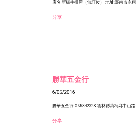
店名:新橋牛排屋（無訂位） 地址:臺南市永康區復
分享
勝華五金行
6/05/2016
勝華五金行 055842328 雲林縣莿桐鄉中山路
分享