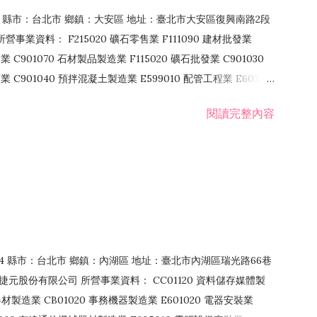
106 縣市：台北市 鄉鎮：大安區 地址：臺北市大安區復興南路2段
營事業資料： F215020 礦石零售業 F111090 建材批發業
業 C901070 石材製品製造業 F115020 礦石批發業 C901030
C901040 預拌混凝土製造業 E599010 配管工程業 E603110
 室內裝潢業 E901010 油漆工程業 E903010 防蝕、防銹工程業
閱讀完整內容
發業 F106020 日常用品批發業 F108031 醫療器材批發業
貨、飲料零售業 F206020 日常用品零售業 F208031 醫療器材零售
面零售業 F399990 其他綜合零售業 F401010 國際貿易業
止或限制之業務
：114 縣市：台北市 鄉鎮：內湖區 地址：臺北市內湖區瑞光路66巷
00 捷元股份有限公司 所營事業資料： CC01120 資料儲存媒體製
製造業 CB01020 事務機器製造業 E601020 電器安裝業