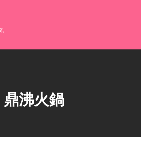
跳到主要內容
業。
】鼎沸火鍋