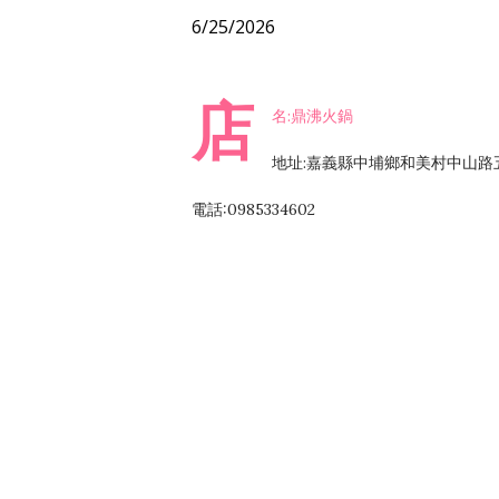
6/25/2026
店
名:鼎沸火鍋
地址:嘉義縣中埔鄉和美村中山路五
電話:0985334602