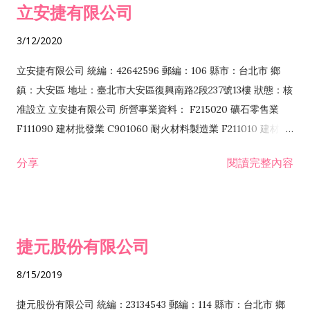
立安捷有限公司
業 F401171 酒類輸入業
3/12/2020
立安捷有限公司 統編：42642596 郵編：106 縣市：台北市 鄉
鎮：大安區 地址：臺北市大安區復興南路2段237號13樓 狀態：核
准設立 立安捷有限公司 所營事業資料： F215020 礦石零售業
F111090 建材批發業 C901060 耐火材料製造業 F211010 建材零
售業 C901070 石材製品製造業 F115020 礦石批發業 C901030
分享
閱讀完整內容
水泥製造業 C901050 水泥及混凝土製品製造業 C901040 預拌混
凝土製造業 E599010 配管工程業 E603110 冷作工程業 E603120
噴砂工程業 E801010 室內裝潢業 E901010 油漆工程業 E903010
防蝕、防銹工程業 EZ99990 其他工程業 F102170 食品什貨批發
捷元股份有限公司
業 F106020 日常用品批發業 F108031 醫療器材批發業 F108040
化粧品批發業 F203010 食品什貨、飲料零售業 F206020 日常用
8/15/2019
品零售業 F208031 醫療器材零售業 F208040 化粧品零售業
F399040 無店面零售業 F399990 其他綜合零售業 F401010 國
捷元股份有限公司 統編：23134543 郵編：114 縣市：台北市 鄉