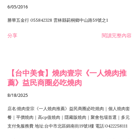
6/05/2016
勝華五金行 055842328 雲林縣莿桐鄉中山路59號之1
分享
閱讀完整內容
【台中美食】燒肉壹宗《一人燒肉推
薦》益民商圈必吃燒肉
8/18/2025
店名:燒肉壹宗《一人燒肉推薦》益民商圈必吃燒肉｜個人燒肉套
餐｜平價燒肉｜高cp值燒肉｜隱藏版燒肉｜聚會包場首選｜多元
支付免服務費 地址:台中市北區錦南街19號1樓 電話:0422258111