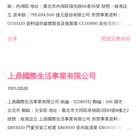
際貿易業 ZZ99999 除許可業務外，得經營法令非禁止或限制之
鎮：內湖區 地址：臺北市內湖區瑞光路66巷36號 狀態：核准設
業務
立 資本額：795,694,500 捷元股份有限公司 所營事業資料：
CC01120 資料儲存媒體製造及複製業 CC01990 其他電機及電子
機械器材製造業 CB01020 事務機器製造業 E601020 電器安裝業
分享
閱讀完整內容
CC01050 資料儲存及處理設備製造業 CC01060 有線通信機械器
材製造業 E605010 電腦設備安裝業 CC01070 無線通信機械器材
製造業 F113020 電器批發業 E701010 電信工程業 CC01080 電
子零組件製造業 CC01110 電腦及其週邊設備製造業 F113050 電
上鼎國際生活事業有限公司
腦及事務性機器設備批發業 F113070 電信器材批發業 F118010
資訊軟體批發業 F119010 電子材料批發業 F213010 電器零售業
7/01/2020
F213030 電腦及事務性機器設備零售業 F213060 電信器材零售
業 F218010 資訊軟體零售業 F219010 電子材料零售業 F399990
上鼎國際生活事業有限公司 統編：52280312 郵編：106 縣市：
其他綜合零售業 F399040 無店面零售業 F401010 國際貿易業
台北市 鄉鎮：大安區 地址：臺北市大同區承德路2段81號8樓之2
F601010 智慧財產權業 G801010 倉儲業 I102010 投資顧問業
狀態：核准設立 上鼎國際生活事業有限公司 所營事業資料：
I103060 管理顧問業 I199990 其他顧問服務業 I105010 藝術品
E801020 門窗安裝工程業 E801010 室內裝潢業 E801030 室內輕
諮詢顧問業 I301010 資訊軟體服務業 I301020 資料處理服務業
鋼架工程業 E801040 玻璃安裝工程業 E801070 廚具、衛浴設備