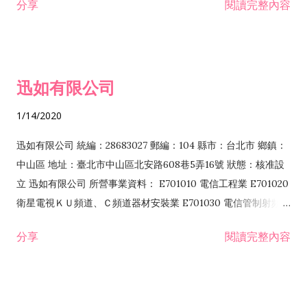
分享
閱讀完整內容
迅如有限公司
1/14/2020
迅如有限公司 統編：28683027 郵編：104 縣市：台北市 鄉鎮：
中山區 地址：臺北市中山區北安路608巷5弄16號 狀態：核准設
立 迅如有限公司 所營事業資料： E701010 電信工程業 E701020
衛星電視ＫＵ頻道、Ｃ頻道器材安裝業 E701030 電信管制射頻器
材裝設工程業 E801010 室內裝潢業 EZ05010 儀器、儀表安裝工
分享
閱讀完整內容
程業 I102010 投資顧問業 I301010 資訊軟體服務業 I301030 電
子資訊供應服務業 F113070 電信器材批發業 F118010 資訊軟體
批發業 F401010 國際貿易業 ZZ99999 除許可業務外，得經營法
令非禁止或限制之業務 F102030 菸酒批發業 F203020 菸酒零售