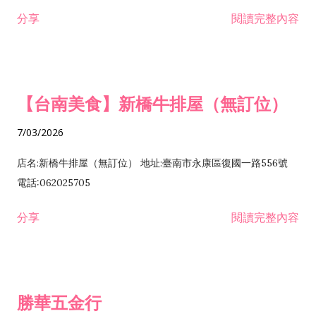
租售業 H701040 特定專業區開發業 H701060 新市鎮、新社區開
分享
閱讀完整內容
發業 H703090 不動產買賣業 H703100 不動產租賃業 I503010
景觀、室內設計業 ZZ99999 除許可業務外，得經營法令非禁止
或限制之業務
【台南美食】新橋牛排屋（無訂位）
7/03/2026
店名:新橋牛排屋（無訂位） 地址:臺南市永康區復國一路556號
電話:062025705
分享
閱讀完整內容
勝華五金行