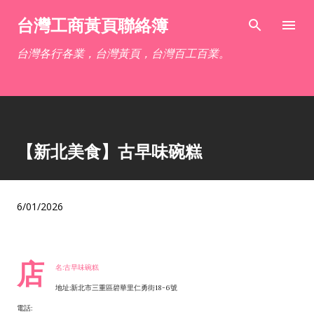
跳到主要內容
台灣工商黃頁聯絡簿
台灣各行各業，台灣黃頁，台灣百工百業。
【新北美食】古早味碗糕
6/01/2026
店
名:古早味碗糕
地址:新北市三重區碧華里仁勇街18-6號
電話: