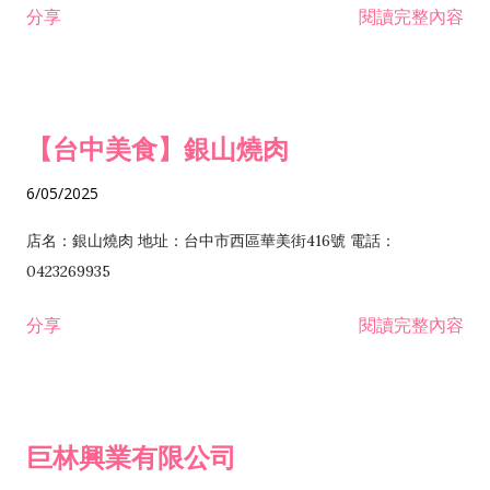
分享
閱讀完整內容
I301030 電子資訊供應服務業 I401010 一般廣告服務業 I501010
安裝工程業 F206020 日常用品零售業 F206040 水器材料零售業
產品設計業 IE01010 電信業務門號代辦業 IZ06010 理貨包裝業
F206060 祭祀用品零售業 F207030 清潔用品零售業 F211010 建
IZ09010 管理系統驗證業 IZ12010 人力派遣業 IZ13010 網路認
材零售業 F213010 電器零售業 F213030 電腦及事務性機器設備
證服務業 IZ15010 市場研究及民意調查業 IZ99990 其他工商服
零售業 F217010 消防安全設備零售業 F218010 資訊軟體零售業
【台中美食】銀山燒肉
務業 J399010 軟體出版業 J601010 藝文服務業 J602010 演藝活
H701010 住宅及大樓開發租售業 H701020 工業廠房開發租售業
動業 J701040 休閒活動場館業 J802010 運動訓練業 JA02010 電
H701050 投資興建公共建設業 H701060 新市鎮、新社區開發業
6/05/2025
器及電子產品修理業 JB01010 會議及展覽服務業 JD01010 工商
H701070 區段徵收及市地重劃代辦業 H701090 都市更新整建維
徵信服務業 JE01010 租賃業 E801010 室內裝潢業 E603010 電
護業 H702010 建築經理業 H703090 不動產買賣業 H703100 不
店名：銀山燒肉 地址：台中市西區華美街416號 電話：
纜安裝工程業 EZ05010 儀器、儀表安裝工程業 F102030 菸酒批
動產租賃業 I103060 管理顧問業 I199990 其他顧問服務業
0423269935
發業 F10...
I301010 資訊軟體服務業 I301020 資料處理服務業 I301030 電子
分享
閱讀完整內容
資訊供應服務業 IF01010 消防安全設備檢修業 JZ99050 仲介服
務業 JZ99990 未分類其他服務業 F201070 花卉零售業 F203010
食品什貨、飲料零售業 F204110 布疋、衣著、鞋、帽、傘、服飾
品零售業 F207200 化學原料零售業 F209060 文教、樂器、育樂
巨林興業有限公司
用品零售業 F215010 首飾及貴金屬零售業 F399040 無店面零售
業 F399990 其他綜合零售業 I301040 第三方支付服務業