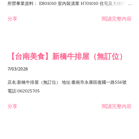
所營事業資料： E801010 室內裝潢業 H701010 住宅及大樓開發
租售業 H701040 特定專業區開發業 H701060 新市鎮、新社區開
分享
閱讀完整內容
發業 H703090 不動產買賣業 H703100 不動產租賃業 I503010
景觀、室內設計業 ZZ99999 除許可業務外，得經營法令非禁止
或限制之業務
【台南美食】新橋牛排屋（無訂位）
7/03/2026
店名:新橋牛排屋（無訂位） 地址:臺南市永康區復國一路556號
電話:062025705
分享
閱讀完整內容