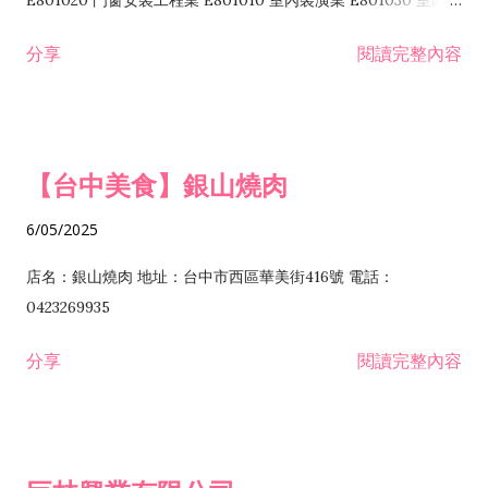
E801020 門窗安裝工程業 E801010 室內裝潢業 E801030 室內輕
諮詢顧問業 I301010 資訊軟體服務業 I301020 資料處理服務業
鋼架工程業 E801040 玻璃安裝工程業 E801070 廚具、衛浴設備
分享
閱讀完整內容
I301030 電子資訊供應服務業 I401010 一般廣告服務業 I501010
安裝工程業 F206020 日常用品零售業 F206040 水器材料零售業
產品設計業 IE01010 電信業務門號代辦業 IZ06010 理貨包裝業
F206060 祭祀用品零售業 F207030 清潔用品零售業 F211010 建
IZ09010 管理系統驗證業 IZ12010 人力派遣業 IZ13010 網路認
材零售業 F213010 電器零售業 F213030 電腦及事務性機器設備
證服務業 IZ15010 市場研究及民意調查業 IZ99990 其他工商服
零售業 F217010 消防安全設備零售業 F218010 資訊軟體零售業
【台中美食】銀山燒肉
務業 J399010 軟體出版業 J601010 藝文服務業 J602010 演藝活
H701010 住宅及大樓開發租售業 H701020 工業廠房開發租售業
動業 J701040 休閒活動場館業 J802010 運動訓練業 JA02010 電
H701050 投資興建公共建設業 H701060 新市鎮、新社區開發業
6/05/2025
器及電子產品修理業 JB01010 會議及展覽服務業 JD01010 工商
H701070 區段徵收及市地重劃代辦業 H701090 都市更新整建維
徵信服務業 JE01010 租賃業 E801010 室內裝潢業 E603010 電
護業 H702010 建築經理業 H703090 不動產買賣業 H703100 不
店名：銀山燒肉 地址：台中市西區華美街416號 電話：
纜安裝工程業 EZ05010 儀器、儀表安裝工程業 F102030 菸酒批
動產租賃業 I103060 管理顧問業 I199990 其他顧問服務業
0423269935
發業 F10...
I301010 資訊軟體服務業 I301020 資料處理服務業 I301030 電子
分享
閱讀完整內容
資訊供應服務業 IF01010 消防安全設備檢修業 JZ99050 仲介服
務業 JZ99990 未分類其他服務業 F201070 花卉零售業 F203010
食品什貨、飲料零售業 F204110 布疋、衣著、鞋、帽、傘、服飾
品零售業 F207200 化學原料零售業 F209060 文教、樂器、育樂