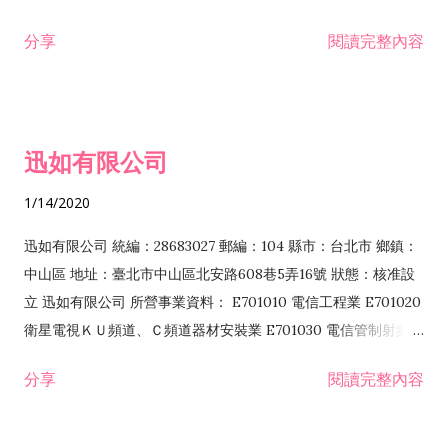
分享
閱讀完整內容
迅如有限公司
1/14/2020
迅如有限公司 統編：28683027 郵編：104 縣市：台北市 鄉鎮：
中山區 地址：臺北市中山區北安路608巷5弄16號 狀態：核准設
立 迅如有限公司 所營事業資料： E701010 電信工程業 E701020
衛星電視ＫＵ頻道、Ｃ頻道器材安裝業 E701030 電信管制射頻器
材裝設工程業 E801010 室內裝潢業 EZ05010 儀器、儀表安裝工
分享
閱讀完整內容
程業 I102010 投資顧問業 I301010 資訊軟體服務業 I301030 電
子資訊供應服務業 F113070 電信器材批發業 F118010 資訊軟體
批發業 F401010 國際貿易業 ZZ99999 除許可業務外，得經營法