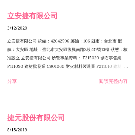
令非禁止或限制之業務 F102030 菸酒批發業 F203020 菸酒零售
立安捷有限公司
業 F401171 酒類輸入業
3/12/2020
立安捷有限公司 統編：42642596 郵編：106 縣市：台北市 鄉
鎮：大安區 地址：臺北市大安區復興南路2段237號13樓 狀態：核
准設立 立安捷有限公司 所營事業資料： F215020 礦石零售業
F111090 建材批發業 C901060 耐火材料製造業 F211010 建材零
售業 C901070 石材製品製造業 F115020 礦石批發業 C901030
分享
閱讀完整內容
水泥製造業 C901050 水泥及混凝土製品製造業 C901040 預拌混
凝土製造業 E599010 配管工程業 E603110 冷作工程業 E603120
噴砂工程業 E801010 室內裝潢業 E901010 油漆工程業 E903010
防蝕、防銹工程業 EZ99990 其他工程業 F102170 食品什貨批發
捷元股份有限公司
業 F106020 日常用品批發業 F108031 醫療器材批發業 F108040
化粧品批發業 F203010 食品什貨、飲料零售業 F206020 日常用
8/15/2019
品零售業 F208031 醫療器材零售業 F208040 化粧品零售業