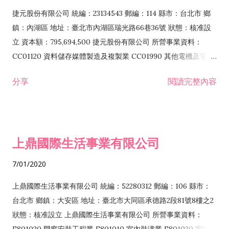
F399040 無店面零售業 F399990 其他綜合零售業 F401010 國
捷元股份有限公司 統編：23134543 郵編：114 縣市：台北市 鄉
際貿易業 ZZ99999 除許可業務外，得經營法令非禁止或限制之
鎮：內湖區 地址：臺北市內湖區瑞光路66巷36號 狀態：核准設
業務
立 資本額：795,694,500 捷元股份有限公司 所營事業資料：
CC01120 資料儲存媒體製造及複製業 CC01990 其他電機及電子
機械器材製造業 CB01020 事務機器製造業 E601020 電器安裝業
分享
閱讀完整內容
CC01050 資料儲存及處理設備製造業 CC01060 有線通信機械器
材製造業 E605010 電腦設備安裝業 CC01070 無線通信機械器材
製造業 F113020 電器批發業 E701010 電信工程業 CC01080 電
子零組件製造業 CC01110 電腦及其週邊設備製造業 F113050 電
上鼎國際生活事業有限公司
腦及事務性機器設備批發業 F113070 電信器材批發業 F118010
資訊軟體批發業 F119010 電子材料批發業 F213010 電器零售業
7/01/2020
F213030 電腦及事務性機器設備零售業 F213060 電信器材零售
業 F218010 資訊軟體零售業 F219010 電子材料零售業 F399990
上鼎國際生活事業有限公司 統編：52280312 郵編：106 縣市：
其他綜合零售業 F399040 無店面零售業 F401010 國際貿易業
台北市 鄉鎮：大安區 地址：臺北市大同區承德路2段81號8樓之2
F601010 智慧財產權業 G801010 倉儲業 I102010 投資顧問業
狀態：核准設立 上鼎國際生活事業有限公司 所營事業資料：
I103060 管理顧問業 I199990 其他顧問服務業 I105010 藝術品