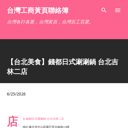
跳到主要內容
台灣工商黃頁聯絡簿
台灣各行各業，台灣黃頁，台灣百工百業。
【台北美食】錢都日式涮涮鍋 台北吉
林二店
6/25/2026
店
名:錢都日式涮涮鍋 台北吉林二店
地址:臺北市中山區興亞里吉林路24號