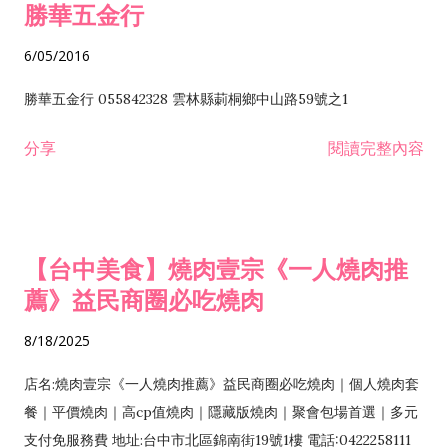
勝華五金行
6/05/2016
勝華五金行 055842328 雲林縣莿桐鄉中山路59號之1
分享
閱讀完整內容
【台中美食】燒肉壹宗《一人燒肉推
薦》益民商圈必吃燒肉
8/18/2025
店名:燒肉壹宗《一人燒肉推薦》益民商圈必吃燒肉｜個人燒肉套
餐｜平價燒肉｜高cp值燒肉｜隱藏版燒肉｜聚會包場首選｜多元
支付免服務費 地址:台中市北區錦南街19號1樓 電話:0422258111