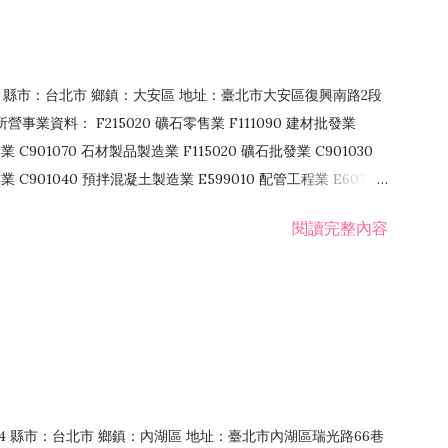
106 縣市：台北市 鄉鎮：大安區 地址：臺北市大安區復興南路2段
營事業資料： F215020 礦石零售業 F111090 建材批發業
業 C901070 石材製品製造業 F115020 礦石批發業 C901030
C901040 預拌混凝土製造業 E599010 配管工程業 E603110
 室內裝潢業 E901010 油漆工程業 E903010 防蝕、防銹工程業
閱讀完整內容
發業 F106020 日常用品批發業 F108031 醫療器材批發業
貨、飲料零售業 F206020 日常用品零售業 F208031 醫療器材零售
面零售業 F399990 其他綜合零售業 F401010 國際貿易業
止或限制之業務
：114 縣市：台北市 鄉鎮：內湖區 地址：臺北市內湖區瑞光路66巷