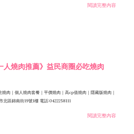
閱讀完整內容
一人燒肉推薦》益民商圈必吃燒肉
吃燒肉｜個人燒肉套餐｜平價燒肉｜高cp值燒肉｜隱藏版燒肉｜
錦南街19號1樓 電話:0422258111
閱讀完整內容