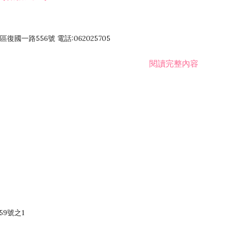
國一路556號 電話:062025705
閱讀完整內容
59號之1