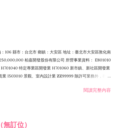
郵編：106 縣市：台北市 鄉鎮：大安區 地址：臺北市大安區敦化南
50,000,000 柏嘉開發股份有限公司 所營事業資料： E801010
H701040 特定專業區開發業 H701060 新市鎮、新社區開發業
租賃業 I503010 景觀、室內設計業 ZZ99999 除許可業務外，得經
閱讀完整內容
（無訂位）