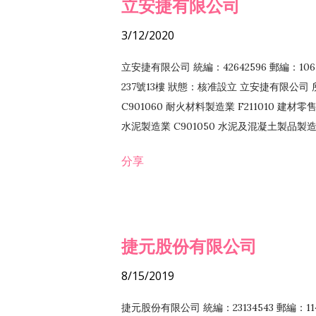
立安捷有限公司
3/12/2020
立安捷有限公司 統編：42642596 郵編：
237號13樓 狀態：核准設立 立安捷有限公司 所
C901060 耐火材料製造業 F211010 建材零售
水泥製造業 C901050 水泥及混凝土製品製造業 
冷作工程業 E603120 噴砂工程業 E801010
分享
EZ99990 其他工程業 F102170 食品什貨批
F108040 化粧品批發業 F203010 食品什
業 F208040 化粧品零售業 F399040 無店
ZZ99999 除許可業務外，得經營法令非禁
捷元股份有限公司
8/15/2019
捷元股份有限公司 統編：23134543 郵編