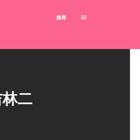
搜尋
吉林二