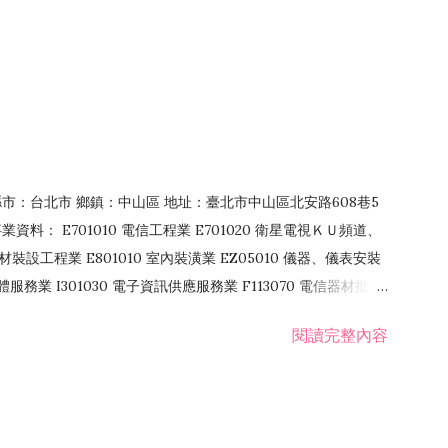
4 縣市：台北市 鄉鎮：中山區 地址：臺北市中山區北安路608巷5
資料： E701010 電信工程業 E701020 衛星電視ＫＵ頻道、
裝設工程業 E801010 室內裝潢業 EZ05010 儀器、儀表安裝
訊軟體服務業 I301030 電子資訊供應服務業 F113070 電信器材批發
 國際貿易業 ZZ99999 除許可業務外，得經營法令非禁止或限制之業
閱讀完整內容
業 F401171 酒類輸入業