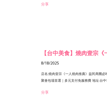
分享
【台中美食】燒肉壹宗《
8/18/2025
店名:燒肉壹宗《一人燒肉推薦》益民商圈必
聚會包場首選｜多元支付免服務費 地址:台中市北區
分享