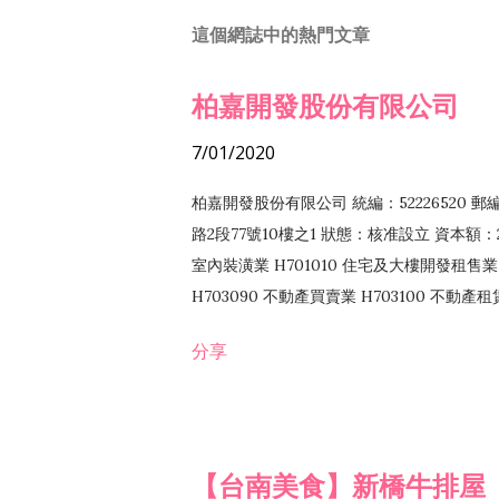
這個網誌中的熱門文章
柏嘉開發股份有限公司
7/01/2020
柏嘉開發股份有限公司 統編：52226520 
路2段77號10樓之1 狀態：核准設立 資本額：2
室內裝潢業 H701010 住宅及大樓開發租售業 
H703090 不動產買賣業 H703100 不動產
營法令非禁止或限制之業務
分享
【台南美食】新橋牛排屋