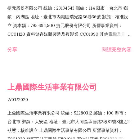
F399040 無店面零售業 F399990 其他綜合零售業 F401010 國
捷元股份有限公司 統編：23134543 郵編：114 縣市：台北市 鄉
際貿易業 ZZ99999 除許可業務外，得經營法令非禁止或限制之
鎮：內湖區 地址：臺北市內湖區瑞光路66巷36號 狀態：核准設
業務
立 資本額：795,694,500 捷元股份有限公司 所營事業資料：
CC01120 資料儲存媒體製造及複製業 CC01990 其他電機及電子
機械器材製造業 CB01020 事務機器製造業 E601020 電器安裝業
分享
閱讀完整內容
CC01050 資料儲存及處理設備製造業 CC01060 有線通信機械器
材製造業 E605010 電腦設備安裝業 CC01070 無線通信機械器材
製造業 F113020 電器批發業 E701010 電信工程業 CC01080 電
子零組件製造業 CC01110 電腦及其週邊設備製造業 F113050 電
上鼎國際生活事業有限公司
腦及事務性機器設備批發業 F113070 電信器材批發業 F118010
資訊軟體批發業 F119010 電子材料批發業 F213010 電器零售業
7/01/2020
F213030 電腦及事務性機器設備零售業 F213060 電信器材零售
業 F218010 資訊軟體零售業 F219010 電子材料零售業 F399990
上鼎國際生活事業有限公司 統編：52280312 郵編：106 縣市：
其他綜合零售業 F399040 無店面零售業 F401010 國際貿易業
台北市 鄉鎮：大安區 地址：臺北市大同區承德路2段81號8樓之2
F601010 智慧財產權業 G801010 倉儲業 I102010 投資顧問業
狀態：核准設立 上鼎國際生活事業有限公司 所營事業資料：
I103060 管理顧問業 I199990 其他顧問服務業 I105010 藝術品