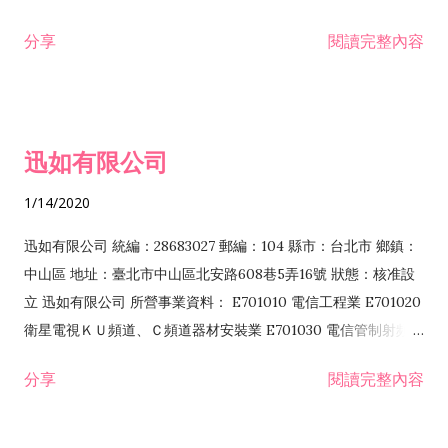
分享
閱讀完整內容
迅如有限公司
1/14/2020
迅如有限公司 統編：28683027 郵編：104 縣市：台北市 鄉鎮：
中山區 地址：臺北市中山區北安路608巷5弄16號 狀態：核准設
立 迅如有限公司 所營事業資料： E701010 電信工程業 E701020
衛星電視ＫＵ頻道、Ｃ頻道器材安裝業 E701030 電信管制射頻器
材裝設工程業 E801010 室內裝潢業 EZ05010 儀器、儀表安裝工
分享
閱讀完整內容
程業 I102010 投資顧問業 I301010 資訊軟體服務業 I301030 電
子資訊供應服務業 F113070 電信器材批發業 F118010 資訊軟體
批發業 F401010 國際貿易業 ZZ99999 除許可業務外，得經營法