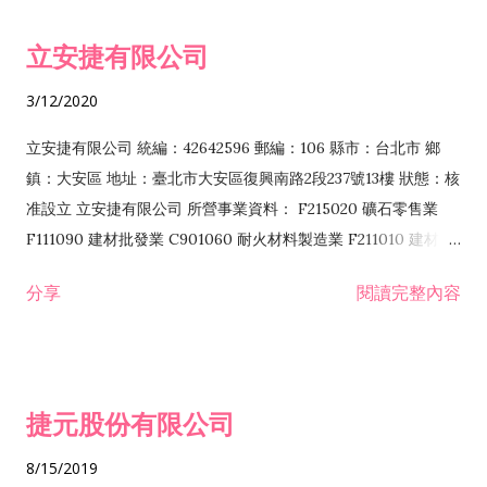
令非禁止或限制之業務 F102030 菸酒批發業 F203020 菸酒零售
立安捷有限公司
業 F401171 酒類輸入業
3/12/2020
立安捷有限公司 統編：42642596 郵編：106 縣市：台北市 鄉
鎮：大安區 地址：臺北市大安區復興南路2段237號13樓 狀態：核
准設立 立安捷有限公司 所營事業資料： F215020 礦石零售業
F111090 建材批發業 C901060 耐火材料製造業 F211010 建材零
售業 C901070 石材製品製造業 F115020 礦石批發業 C901030
分享
閱讀完整內容
水泥製造業 C901050 水泥及混凝土製品製造業 C901040 預拌混
凝土製造業 E599010 配管工程業 E603110 冷作工程業 E603120
噴砂工程業 E801010 室內裝潢業 E901010 油漆工程業 E903010
防蝕、防銹工程業 EZ99990 其他工程業 F102170 食品什貨批發
捷元股份有限公司
業 F106020 日常用品批發業 F108031 醫療器材批發業 F108040
化粧品批發業 F203010 食品什貨、飲料零售業 F206020 日常用
8/15/2019
品零售業 F208031 醫療器材零售業 F208040 化粧品零售業