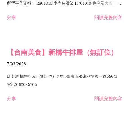
所營事業資料： E801010 室內裝潢業 H701010 住宅及大樓開發
租售業 H701040 特定專業區開發業 H701060 新市鎮、新社區開
分享
閱讀完整內容
發業 H703090 不動產買賣業 H703100 不動產租賃業 I503010
景觀、室內設計業 ZZ99999 除許可業務外，得經營法令非禁止
或限制之業務
【台南美食】新橋牛排屋（無訂位）
7/03/2026
店名:新橋牛排屋（無訂位） 地址:臺南市永康區復國一路556號
電話:062025705
分享
閱讀完整內容