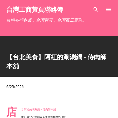
跳到主要內容
台灣工商黃頁聯絡簿
台灣各行各業，台灣黃頁，台灣百工百業。
【台北美食】阿紅的涮涮鍋 - 侍肉師
本舖
6/25/2026
店
名:阿紅的涮涮鍋 - 侍肉師本舖
地址:臺北市中山區新生里吉林路249號