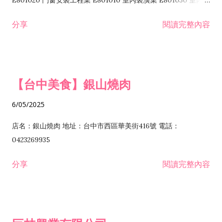
E801020 門窗安裝工程業 E801010 室內裝潢業 E801030 室內輕
諮詢顧問業 I301010 資訊軟體服務業 I301020 資料處理服務業
鋼架工程業 E801040 玻璃安裝工程業 E801070 廚具、衛浴設備
分享
閱讀完整內容
I301030 電子資訊供應服務業 I401010 一般廣告服務業 I501010
安裝工程業 F206020 日常用品零售業 F206040 水器材料零售業
產品設計業 IE01010 電信業務門號代辦業 IZ06010 理貨包裝業
F206060 祭祀用品零售業 F207030 清潔用品零售業 F211010 建
IZ09010 管理系統驗證業 IZ12010 人力派遣業 IZ13010 網路認
材零售業 F213010 電器零售業 F213030 電腦及事務性機器設備
證服務業 IZ15010 市場研究及民意調查業 IZ99990 其他工商服
零售業 F217010 消防安全設備零售業 F218010 資訊軟體零售業
【台中美食】銀山燒肉
務業 J399010 軟體出版業 J601010 藝文服務業 J602010 演藝活
H701010 住宅及大樓開發租售業 H701020 工業廠房開發租售業
動業 J701040 休閒活動場館業 J802010 運動訓練業 JA02010 電
H701050 投資興建公共建設業 H701060 新市鎮、新社區開發業
6/05/2025
器及電子產品修理業 JB01010 會議及展覽服務業 JD01010 工商
H701070 區段徵收及市地重劃代辦業 H701090 都市更新整建維
徵信服務業 JE01010 租賃業 E801010 室內裝潢業 E603010 電
護業 H702010 建築經理業 H703090 不動產買賣業 H703100 不
店名：銀山燒肉 地址：台中市西區華美街416號 電話：
纜安裝工程業 EZ05010 儀器、儀表安裝工程業 F102030 菸酒批
動產租賃業 I103060 管理顧問業 I199990 其他顧問服務業
0423269935
發業 F10...
I301010 資訊軟體服務業 I301020 資料處理服務業 I301030 電子
分享
閱讀完整內容
資訊供應服務業 IF01010 消防安全設備檢修業 JZ99050 仲介服
務業 JZ99990 未分類其他服務業 F201070 花卉零售業 F203010
食品什貨、飲料零售業 F204110 布疋、衣著、鞋、帽、傘、服飾
品零售業 F207200 化學原料零售業 F209060 文教、樂器、育樂