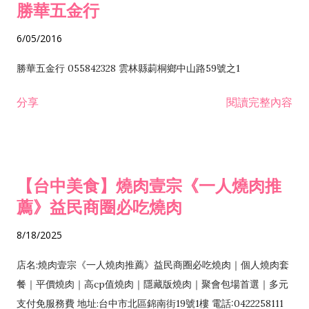
勝華五金行
6/05/2016
勝華五金行 055842328 雲林縣莿桐鄉中山路59號之1
分享
閱讀完整內容
【台中美食】燒肉壹宗《一人燒肉推
薦》益民商圈必吃燒肉
8/18/2025
店名:燒肉壹宗《一人燒肉推薦》益民商圈必吃燒肉｜個人燒肉套
餐｜平價燒肉｜高cp值燒肉｜隱藏版燒肉｜聚會包場首選｜多元
支付免服務費 地址:台中市北區錦南街19號1樓 電話:0422258111