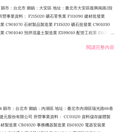
106 縣市：台北市 鄉鎮：大安區 地址：臺北市大安區復興南路2段
營事業資料： F215020 礦石零售業 F111090 建材批發業
業 C901070 石材製品製造業 F115020 礦石批發業 C901030
C901040 預拌混凝土製造業 E599010 配管工程業 E603110
 室內裝潢業 E901010 油漆工程業 E903010 防蝕、防銹工程業
閱讀完整內容
發業 F106020 日常用品批發業 F108031 醫療器材批發業
貨、飲料零售業 F206020 日常用品零售業 F208031 醫療器材零售
面零售業 F399990 其他綜合零售業 F401010 國際貿易業
止或限制之業務
：114 縣市：台北市 鄉鎮：內湖區 地址：臺北市內湖區瑞光路66巷
00 捷元股份有限公司 所營事業資料： CC01120 資料儲存媒體製
製造業 CB01020 事務機器製造業 E601020 電器安裝業