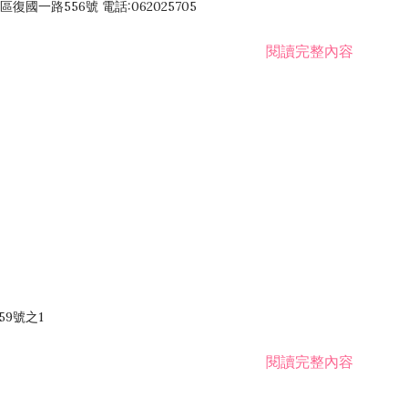
國一路556號 電話:062025705
閱讀完整內容
59號之1
閱讀完整內容