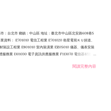
4 縣市：台北市 鄉鎮：中山區 地址：臺北市中山區北安路608巷5
資料： E701010 電信工程業 E701020 衛星電視ＫＵ頻道、
裝設工程業 E801010 室內裝潢業 EZ05010 儀器、儀表安裝
訊軟體服務業 I301030 電子資訊供應服務業 F113070 電信器材批發
 國際貿易業 ZZ99999 除許可業務外，得經營法令非禁止或限制之業
閱讀完整內容
業 F401171 酒類輸入業