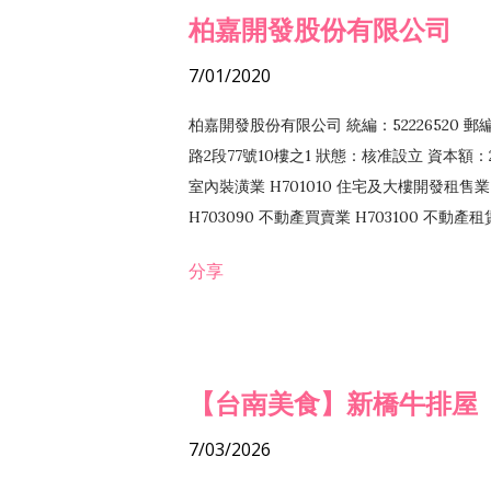
柏嘉開發股份有限公司
7/01/2020
柏嘉開發股份有限公司 統編：52226520 
路2段77號10樓之1 狀態：核准設立 資本額：2
室內裝潢業 H701010 住宅及大樓開發租售業 
H703090 不動產買賣業 H703100 不動產
營法令非禁止或限制之業務
分享
【台南美食】新橋牛排屋
7/03/2026