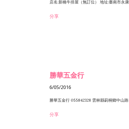
店名:新橋牛排屋（無訂位） 地址:臺南市永康區復
分享
勝華五金行
6/05/2016
勝華五金行 055842328 雲林縣莿桐鄉中山路
分享