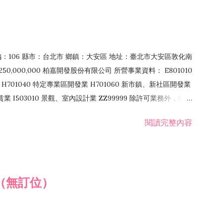
郵編：106 縣市：台北市 鄉鎮：大安區 地址：臺北市大安區敦化南
50,000,000 柏嘉開發股份有限公司 所營事業資料： E801010
H701040 特定專業區開發業 H701060 新市鎮、新社區開發業
租賃業 I503010 景觀、室內設計業 ZZ99999 除許可業務外，得經
閱讀完整內容
（無訂位）