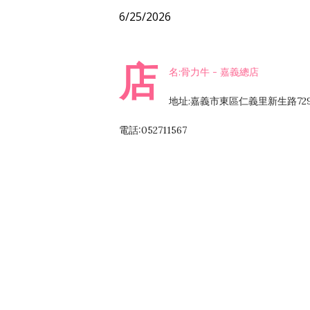
6/25/2026
店
名:骨力牛 - 嘉義總店
地址:嘉義市東區仁義里新生路72
電話:052711567