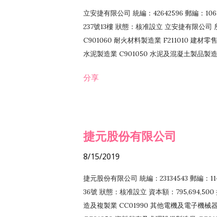
立安捷有限公司 統編：42642596 郵編：
237號13樓 狀態：核准設立 立安捷有限公司 所
C901060 耐火材料製造業 F211010 建材零售
水泥製造業 C901050 水泥及混凝土製品製造業 
冷作工程業 E603120 噴砂工程業 E801010
分享
EZ99990 其他工程業 F102170 食品什貨批
F108040 化粧品批發業 F203010 食品什
業 F208040 化粧品零售業 F399040 無店
ZZ99999 除許可業務外，得經營法令非禁
捷元股份有限公司
8/15/2019
捷元股份有限公司 統編：23134543 郵編
36號 狀態：核准設立 資本額：795,694,5
造及複製業 CC01990 其他電機及電子機械器材