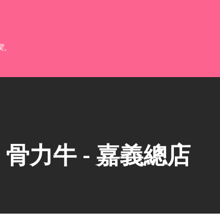
跳到主要內容
業。
骨力牛 - 嘉義總店