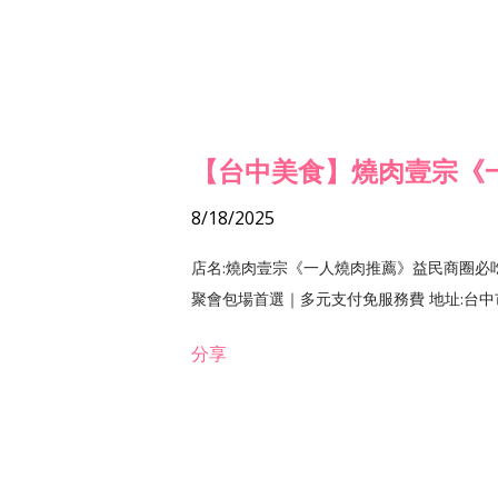
【台中美食】燒肉壹宗《
8/18/2025
店名:燒肉壹宗《一人燒肉推薦》益民商圈必
聚會包場首選｜多元支付免服務費 地址:台中市北區
分享