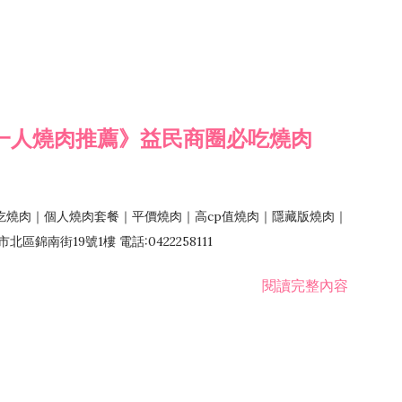
一人燒肉推薦》益民商圈必吃燒肉
吃燒肉｜個人燒肉套餐｜平價燒肉｜高cp值燒肉｜隱藏版燒肉｜
錦南街19號1樓 電話:0422258111
閱讀完整內容