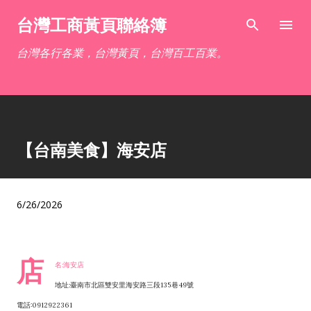
跳到主要內容
台灣工商黃頁聯絡簿
台灣各行各業，台灣黃頁，台灣百工百業。
【台南美食】海安店
6/26/2026
店
名:海安店
地址:臺南市北區雙安里海安路三段135巷49號
電話:0912922361