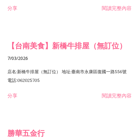
租售業 H701040 特定專業區開發業 H701060 新市鎮、新社區開
分享
閱讀完整內容
發業 H703090 不動產買賣業 H703100 不動產租賃業 I503010
景觀、室內設計業 ZZ99999 除許可業務外，得經營法令非禁止
或限制之業務
【台南美食】新橋牛排屋（無訂位）
7/03/2026
店名:新橋牛排屋（無訂位） 地址:臺南市永康區復國一路556號
電話:062025705
分享
閱讀完整內容
勝華五金行