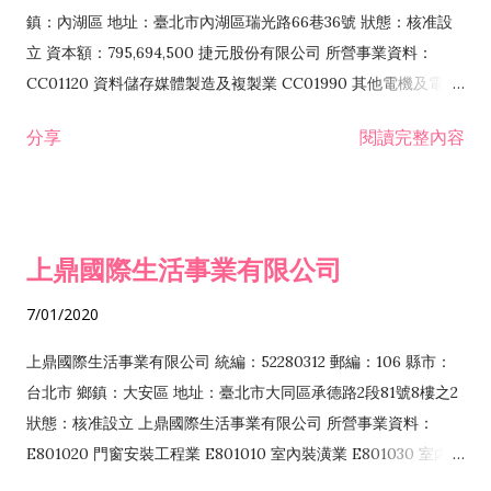
際貿易業 ZZ99999 除許可業務外，得經營法令非禁止或限制之
鎮：內湖區 地址：臺北市內湖區瑞光路66巷36號 狀態：核准設
業務
立 資本額：795,694,500 捷元股份有限公司 所營事業資料：
CC01120 資料儲存媒體製造及複製業 CC01990 其他電機及電子
機械器材製造業 CB01020 事務機器製造業 E601020 電器安裝業
分享
閱讀完整內容
CC01050 資料儲存及處理設備製造業 CC01060 有線通信機械器
材製造業 E605010 電腦設備安裝業 CC01070 無線通信機械器材
製造業 F113020 電器批發業 E701010 電信工程業 CC01080 電
子零組件製造業 CC01110 電腦及其週邊設備製造業 F113050 電
上鼎國際生活事業有限公司
腦及事務性機器設備批發業 F113070 電信器材批發業 F118010
資訊軟體批發業 F119010 電子材料批發業 F213010 電器零售業
7/01/2020
F213030 電腦及事務性機器設備零售業 F213060 電信器材零售
業 F218010 資訊軟體零售業 F219010 電子材料零售業 F399990
上鼎國際生活事業有限公司 統編：52280312 郵編：106 縣市：
其他綜合零售業 F399040 無店面零售業 F401010 國際貿易業
台北市 鄉鎮：大安區 地址：臺北市大同區承德路2段81號8樓之2
F601010 智慧財產權業 G801010 倉儲業 I102010 投資顧問業
狀態：核准設立 上鼎國際生活事業有限公司 所營事業資料：
I103060 管理顧問業 I199990 其他顧問服務業 I105010 藝術品
E801020 門窗安裝工程業 E801010 室內裝潢業 E801030 室內輕
諮詢顧問業 I301010 資訊軟體服務業 I301020 資料處理服務業
鋼架工程業 E801040 玻璃安裝工程業 E801070 廚具、衛浴設備