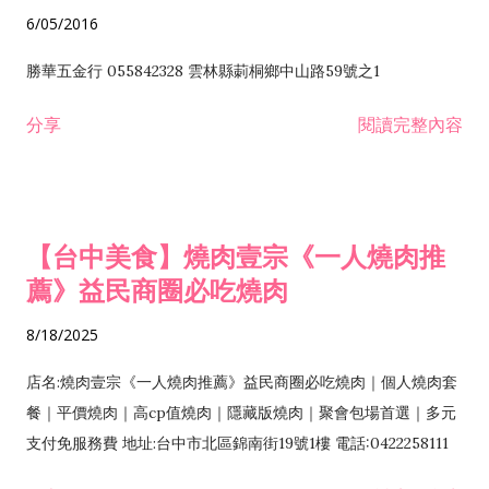
6/05/2016
勝華五金行 055842328 雲林縣莿桐鄉中山路59號之1
分享
閱讀完整內容
【台中美食】燒肉壹宗《一人燒肉推
薦》益民商圈必吃燒肉
8/18/2025
店名:燒肉壹宗《一人燒肉推薦》益民商圈必吃燒肉｜個人燒肉套
餐｜平價燒肉｜高cp值燒肉｜隱藏版燒肉｜聚會包場首選｜多元
支付免服務費 地址:台中市北區錦南街19號1樓 電話:0422258111