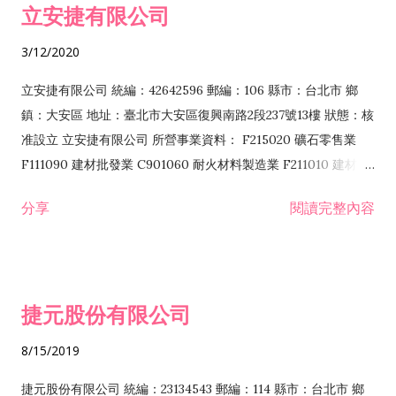
立安捷有限公司
業 F401171 酒類輸入業
3/12/2020
立安捷有限公司 統編：42642596 郵編：106 縣市：台北市 鄉
鎮：大安區 地址：臺北市大安區復興南路2段237號13樓 狀態：核
准設立 立安捷有限公司 所營事業資料： F215020 礦石零售業
F111090 建材批發業 C901060 耐火材料製造業 F211010 建材零
售業 C901070 石材製品製造業 F115020 礦石批發業 C901030
分享
閱讀完整內容
水泥製造業 C901050 水泥及混凝土製品製造業 C901040 預拌混
凝土製造業 E599010 配管工程業 E603110 冷作工程業 E603120
噴砂工程業 E801010 室內裝潢業 E901010 油漆工程業 E903010
防蝕、防銹工程業 EZ99990 其他工程業 F102170 食品什貨批發
捷元股份有限公司
業 F106020 日常用品批發業 F108031 醫療器材批發業 F108040
化粧品批發業 F203010 食品什貨、飲料零售業 F206020 日常用
8/15/2019
品零售業 F208031 醫療器材零售業 F208040 化粧品零售業
F399040 無店面零售業 F399990 其他綜合零售業 F401010 國
捷元股份有限公司 統編：23134543 郵編：114 縣市：台北市 鄉