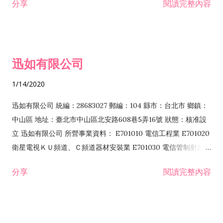
分享
閱讀完整內容
迅如有限公司
1/14/2020
迅如有限公司 統編：28683027 郵編：104 縣市：台北市 鄉鎮：
中山區 地址：臺北市中山區北安路608巷5弄16號 狀態：核准設
立 迅如有限公司 所營事業資料： E701010 電信工程業 E701020
衛星電視ＫＵ頻道、Ｃ頻道器材安裝業 E701030 電信管制射頻器
材裝設工程業 E801010 室內裝潢業 EZ05010 儀器、儀表安裝工
分享
閱讀完整內容
程業 I102010 投資顧問業 I301010 資訊軟體服務業 I301030 電
子資訊供應服務業 F113070 電信器材批發業 F118010 資訊軟體
批發業 F401010 國際貿易業 ZZ99999 除許可業務外，得經營法
令非禁止或限制之業務 F102030 菸酒批發業 F203020 菸酒零售