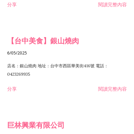
分享
閱讀完整內容
I301030 電子資訊供應服務業 I401010 一般廣告服務業 I501010
安裝工程業 F206020 日常用品零售業 F206040 水器材料零售業
產品設計業 IE01010 電信業務門號代辦業 IZ06010 理貨包裝業
F206060 祭祀用品零售業 F207030 清潔用品零售業 F211010 建
IZ09010 管理系統驗證業 IZ12010 人力派遣業 IZ13010 網路認
材零售業 F213010 電器零售業 F213030 電腦及事務性機器設備
證服務業 IZ15010 市場研究及民意調查業 IZ99990 其他工商服
零售業 F217010 消防安全設備零售業 F218010 資訊軟體零售業
【台中美食】銀山燒肉
務業 J399010 軟體出版業 J601010 藝文服務業 J602010 演藝活
H701010 住宅及大樓開發租售業 H701020 工業廠房開發租售業
動業 J701040 休閒活動場館業 J802010 運動訓練業 JA02010 電
H701050 投資興建公共建設業 H701060 新市鎮、新社區開發業
6/05/2025
器及電子產品修理業 JB01010 會議及展覽服務業 JD01010 工商
H701070 區段徵收及市地重劃代辦業 H701090 都市更新整建維
徵信服務業 JE01010 租賃業 E801010 室內裝潢業 E603010 電
護業 H702010 建築經理業 H703090 不動產買賣業 H703100 不
店名：銀山燒肉 地址：台中市西區華美街416號 電話：
纜安裝工程業 EZ05010 儀器、儀表安裝工程業 F102030 菸酒批
動產租賃業 I103060 管理顧問業 I199990 其他顧問服務業
0423269935
發業 F10...
I301010 資訊軟體服務業 I301020 資料處理服務業 I301030 電子
分享
閱讀完整內容
資訊供應服務業 IF01010 消防安全設備檢修業 JZ99050 仲介服
務業 JZ99990 未分類其他服務業 F201070 花卉零售業 F203010
食品什貨、飲料零售業 F204110 布疋、衣著、鞋、帽、傘、服飾
品零售業 F207200 化學原料零售業 F209060 文教、樂器、育樂
巨林興業有限公司
用品零售業 F215010 首飾及貴金屬零售業 F399040 無店面零售
業 F399990 其他綜合零售業 I301040 第三方支付服務業