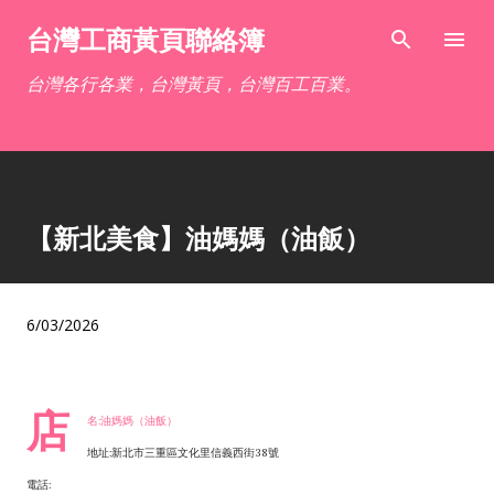
跳到主要內容
台灣工商黃頁聯絡簿
台灣各行各業，台灣黃頁，台灣百工百業。
【新北美食】油媽媽（油飯）
6/03/2026
店
名:油媽媽（油飯）
地址:新北市三重區文化里信義西街38號
電話: