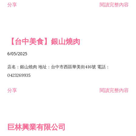
分享
閱讀完整內容
I301030 電子資訊供應服務業 I401010 一般廣告服務業 I501010
安裝工程業 F206020 日常用品零售業 F206040 水器材料零售業
產品設計業 IE01010 電信業務門號代辦業 IZ06010 理貨包裝業
F206060 祭祀用品零售業 F207030 清潔用品零售業 F211010 建
IZ09010 管理系統驗證業 IZ12010 人力派遣業 IZ13010 網路認
材零售業 F213010 電器零售業 F213030 電腦及事務性機器設備
證服務業 IZ15010 市場研究及民意調查業 IZ99990 其他工商服
零售業 F217010 消防安全設備零售業 F218010 資訊軟體零售業
【台中美食】銀山燒肉
務業 J399010 軟體出版業 J601010 藝文服務業 J602010 演藝活
H701010 住宅及大樓開發租售業 H701020 工業廠房開發租售業
動業 J701040 休閒活動場館業 J802010 運動訓練業 JA02010 電
H701050 投資興建公共建設業 H701060 新市鎮、新社區開發業
6/05/2025
器及電子產品修理業 JB01010 會議及展覽服務業 JD01010 工商
H701070 區段徵收及市地重劃代辦業 H701090 都市更新整建維
徵信服務業 JE01010 租賃業 E801010 室內裝潢業 E603010 電
護業 H702010 建築經理業 H703090 不動產買賣業 H703100 不
店名：銀山燒肉 地址：台中市西區華美街416號 電話：
纜安裝工程業 EZ05010 儀器、儀表安裝工程業 F102030 菸酒批
動產租賃業 I103060 管理顧問業 I199990 其他顧問服務業
0423269935
發業 F10...
I301010 資訊軟體服務業 I301020 資料處理服務業 I301030 電子
分享
閱讀完整內容
資訊供應服務業 IF01010 消防安全設備檢修業 JZ99050 仲介服
務業 JZ99990 未分類其他服務業 F201070 花卉零售業 F203010
食品什貨、飲料零售業 F204110 布疋、衣著、鞋、帽、傘、服飾
品零售業 F207200 化學原料零售業 F209060 文教、樂器、育樂
巨林興業有限公司
用品零售業 F215010 首飾及貴金屬零售業 F399040 無店面零售
業 F399990 其他綜合零售業 I301040 第三方支付服務業