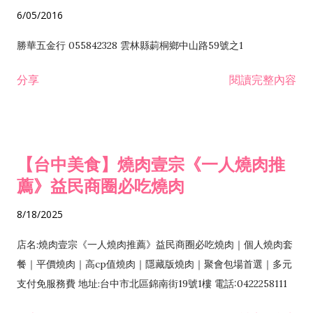
6/05/2016
勝華五金行 055842328 雲林縣莿桐鄉中山路59號之1
分享
閱讀完整內容
【台中美食】燒肉壹宗《一人燒肉推
薦》益民商圈必吃燒肉
8/18/2025
店名:燒肉壹宗《一人燒肉推薦》益民商圈必吃燒肉｜個人燒肉套
餐｜平價燒肉｜高cp值燒肉｜隱藏版燒肉｜聚會包場首選｜多元
支付免服務費 地址:台中市北區錦南街19號1樓 電話:0422258111