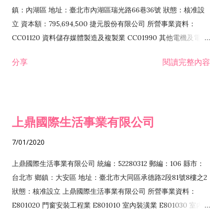
際貿易業 ZZ99999 除許可業務外，得經營法令非禁止或限制之
鎮：內湖區 地址：臺北市內湖區瑞光路66巷36號 狀態：核准設
業務
立 資本額：795,694,500 捷元股份有限公司 所營事業資料：
CC01120 資料儲存媒體製造及複製業 CC01990 其他電機及電子
機械器材製造業 CB01020 事務機器製造業 E601020 電器安裝業
分享
閱讀完整內容
CC01050 資料儲存及處理設備製造業 CC01060 有線通信機械器
材製造業 E605010 電腦設備安裝業 CC01070 無線通信機械器材
製造業 F113020 電器批發業 E701010 電信工程業 CC01080 電
子零組件製造業 CC01110 電腦及其週邊設備製造業 F113050 電
上鼎國際生活事業有限公司
腦及事務性機器設備批發業 F113070 電信器材批發業 F118010
資訊軟體批發業 F119010 電子材料批發業 F213010 電器零售業
7/01/2020
F213030 電腦及事務性機器設備零售業 F213060 電信器材零售
業 F218010 資訊軟體零售業 F219010 電子材料零售業 F399990
上鼎國際生活事業有限公司 統編：52280312 郵編：106 縣市：
其他綜合零售業 F399040 無店面零售業 F401010 國際貿易業
台北市 鄉鎮：大安區 地址：臺北市大同區承德路2段81號8樓之2
F601010 智慧財產權業 G801010 倉儲業 I102010 投資顧問業
狀態：核准設立 上鼎國際生活事業有限公司 所營事業資料：
I103060 管理顧問業 I199990 其他顧問服務業 I105010 藝術品
E801020 門窗安裝工程業 E801010 室內裝潢業 E801030 室內輕
諮詢顧問業 I301010 資訊軟體服務業 I301020 資料處理服務業
鋼架工程業 E801040 玻璃安裝工程業 E801070 廚具、衛浴設備