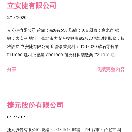
立安捷有限公司
業 F401171 酒類輸入業
3/12/2020
立安捷有限公司 統編：42642596 郵編：106 縣市：台北市 鄉
鎮：大安區 地址：臺北市大安區復興南路2段237號13樓 狀態：核
准設立 立安捷有限公司 所營事業資料： F215020 礦石零售業
F111090 建材批發業 C901060 耐火材料製造業 F211010 建材零
售業 C901070 石材製品製造業 F115020 礦石批發業 C901030
分享
閱讀完整內容
水泥製造業 C901050 水泥及混凝土製品製造業 C901040 預拌混
凝土製造業 E599010 配管工程業 E603110 冷作工程業 E603120
噴砂工程業 E801010 室內裝潢業 E901010 油漆工程業 E903010
防蝕、防銹工程業 EZ99990 其他工程業 F102170 食品什貨批發
捷元股份有限公司
業 F106020 日常用品批發業 F108031 醫療器材批發業 F108040
化粧品批發業 F203010 食品什貨、飲料零售業 F206020 日常用
8/15/2019
品零售業 F208031 醫療器材零售業 F208040 化粧品零售業
F399040 無店面零售業 F399990 其他綜合零售業 F401010 國
捷元股份有限公司 統編：23134543 郵編：114 縣市：台北市 鄉