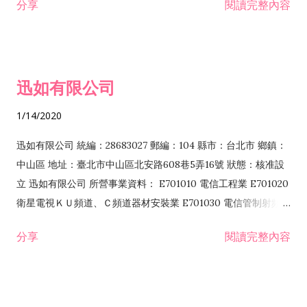
分享
閱讀完整內容
迅如有限公司
1/14/2020
迅如有限公司 統編：28683027 郵編：104 縣市：台北市 鄉鎮：
中山區 地址：臺北市中山區北安路608巷5弄16號 狀態：核准設
立 迅如有限公司 所營事業資料： E701010 電信工程業 E701020
衛星電視ＫＵ頻道、Ｃ頻道器材安裝業 E701030 電信管制射頻器
材裝設工程業 E801010 室內裝潢業 EZ05010 儀器、儀表安裝工
分享
閱讀完整內容
程業 I102010 投資顧問業 I301010 資訊軟體服務業 I301030 電
子資訊供應服務業 F113070 電信器材批發業 F118010 資訊軟體
批發業 F401010 國際貿易業 ZZ99999 除許可業務外，得經營法
令非禁止或限制之業務 F102030 菸酒批發業 F203020 菸酒零售