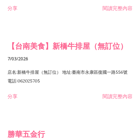
租售業 H701040 特定專業區開發業 H701060 新市鎮、新社區開
分享
閱讀完整內容
發業 H703090 不動產買賣業 H703100 不動產租賃業 I503010
景觀、室內設計業 ZZ99999 除許可業務外，得經營法令非禁止
或限制之業務
【台南美食】新橋牛排屋（無訂位）
7/03/2026
店名:新橋牛排屋（無訂位） 地址:臺南市永康區復國一路556號
電話:062025705
分享
閱讀完整內容
勝華五金行