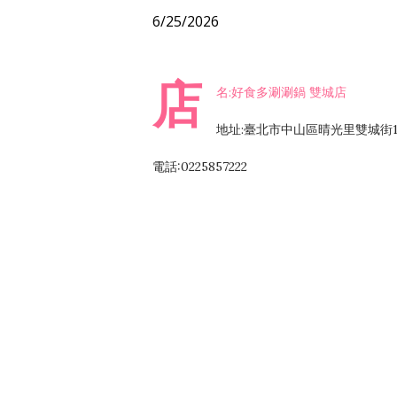
6/25/2026
店
名:好食多涮涮鍋 雙城店
地址:臺北市中山區晴光里雙城街1
電話:0225857222