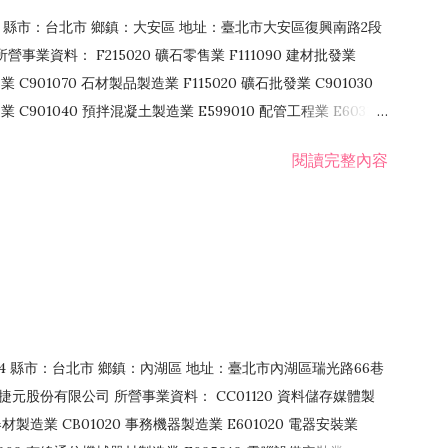
106 縣市：台北市 鄉鎮：大安區 地址：臺北市大安區復興南路2段
營事業資料： F215020 礦石零售業 F111090 建材批發業
業 C901070 石材製品製造業 F115020 礦石批發業 C901030
C901040 預拌混凝土製造業 E599010 配管工程業 E603110
 室內裝潢業 E901010 油漆工程業 E903010 防蝕、防銹工程業
閱讀完整內容
發業 F106020 日常用品批發業 F108031 醫療器材批發業
貨、飲料零售業 F206020 日常用品零售業 F208031 醫療器材零售
面零售業 F399990 其他綜合零售業 F401010 國際貿易業
止或限制之業務
：114 縣市：台北市 鄉鎮：內湖區 地址：臺北市內湖區瑞光路66巷
00 捷元股份有限公司 所營事業資料： CC01120 資料儲存媒體製
製造業 CB01020 事務機器製造業 E601020 電器安裝業