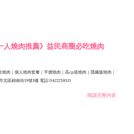
一人燒肉推薦》益民商圈必吃燒肉
吃燒肉｜個人燒肉套餐｜平價燒肉｜高cp值燒肉｜隱藏版燒肉｜
錦南街19號1樓 電話:0422258111
閱讀完整內容