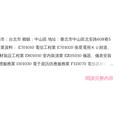
4 縣市：台北市 鄉鎮：中山區 地址：臺北市中山區北安路608巷5
資料： E701010 電信工程業 E701020 衛星電視ＫＵ頻道、
裝設工程業 E801010 室內裝潢業 EZ05010 儀器、儀表安裝
訊軟體服務業 I301030 電子資訊供應服務業 F113070 電信器材批發
 國際貿易業 ZZ99999 除許可業務外，得經營法令非禁止或限制之業
閱讀完整內容
業 F401171 酒類輸入業