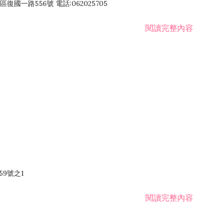
國一路556號 電話:062025705
閱讀完整內容
59號之1
閱讀完整內容