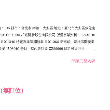
郵編：106 縣市：台北市 鄉鎮：大安區 地址：臺北市大安區敦化南
50,000,000 柏嘉開發股份有限公司 所營事業資料： E801010
H701040 特定專業區開發業 H701060 新市鎮、新社區開發業
租賃業 I503010 景觀、室內設計業 ZZ99999 除許可業務外，得經
閱讀完整內容
（無訂位）