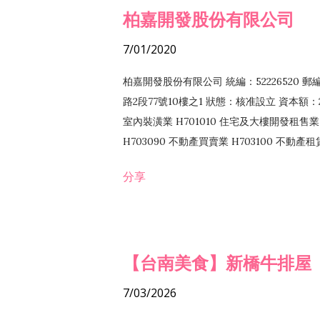
柏嘉開發股份有限公司
7/01/2020
柏嘉開發股份有限公司 統編：52226520 
路2段77號10樓之1 狀態：核准設立 資本額：2
室內裝潢業 H701010 住宅及大樓開發租售業 
H703090 不動產買賣業 H703100 不動產
營法令非禁止或限制之業務
分享
【台南美食】新橋牛排屋
7/03/2026