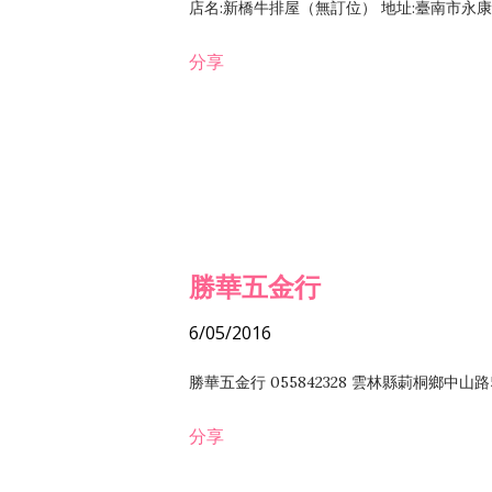
店名:新橋牛排屋（無訂位） 地址:臺南市永康區復
分享
勝華五金行
6/05/2016
勝華五金行 055842328 雲林縣莿桐鄉中山路
分享