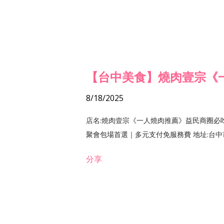
【台中美食】燒肉壹宗《
8/18/2025
店名:燒肉壹宗《一人燒肉推薦》益民商圈必
聚會包場首選｜多元支付免服務費 地址:台中市北區
分享