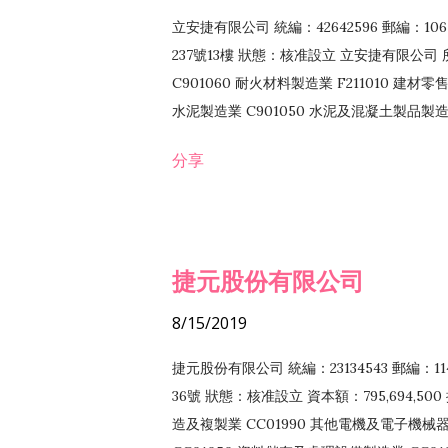
立安捷有限公司 統編：42642596 郵編：
237號13樓 狀態：核准設立 立安捷有限公司 所
C901060 耐火材料製造業 F211010 建材零售
水泥製造業 C901050 水泥及混凝土製品製造業 
冷作工程業 E603120 噴砂工程業 E801010
分享
EZ99990 其他工程業 F102170 食品什貨批
F108040 化粧品批發業 F203010 食品什
業 F208040 化粧品零售業 F399040 無店
ZZ99999 除許可業務外，得經營法令非禁
捷元股份有限公司
8/15/2019
捷元股份有限公司 統編：23134543 郵編
36號 狀態：核准設立 資本額：795,694,5
造及複製業 CC01990 其他電機及電子機械器材