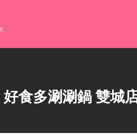
跳到主要內容
業。
好食多涮涮鍋 雙城